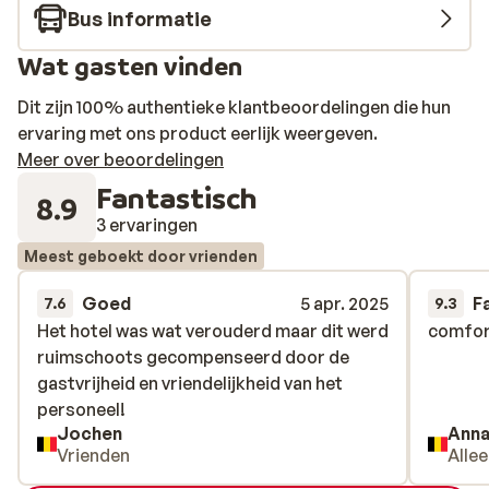
Bus informatie
Wat gasten vinden
Dit zijn 100% authentieke klantbeoordelingen die hun
ervaring met ons product eerlijk weergeven.
Meer over beoordelingen
Fantastisch
8.9
3 ervaringen
Meest geboekt door vrienden
Goed
5 apr. 2025
F
7.6
9.3
Het hotel was wat verouderd maar dit werd
Het hotel was wat verouderd maar dit werd
comfor
comfor
ruimschoots gecompenseerd door de
ruimschoots gecompenseerd door de
gastvrijheid en vriendelijkheid van het
gastvrijheid en vriendelijkheid van het
personeel!
personeel!
Jochen
Ann
Vrienden
Alle