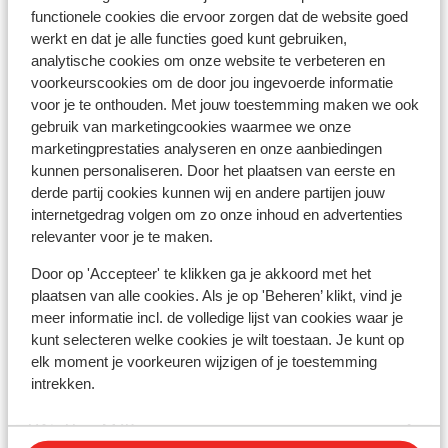
functionele cookies die ervoor zorgen dat de website goed
Résidence l'Alpeggio
werkt en dat je alle functies goed kunt gebruiken,
analytische cookies om onze website te verbeteren en
voorkeurscookies om de door jou ingevoerde informatie
Chalet Grizzly
voor je te onthouden. Met jouw toestemming maken we ook
gebruik van marketingcookies waarmee we onze
marketingprestaties analyseren en onze aanbiedingen
Base Camp Lodge Les Deux Alpes
kunnen personaliseren. Door het plaatsen van eerste en
derde partij cookies kunnen wij en andere partijen jouw
Hôtel Belambra L’Orée des Pistes
internetgedrag volgen om zo onze inhoud en advertenties
relevanter voor je te maken.
Chalet Sandy
Door op 'Accepteer' te klikken ga je akkoord met het
plaatsen van alle cookies. Als je op 'Beheren’ klikt, vind je
Hotel Chamois Lodge
meer informatie incl. de volledige lijst van cookies waar je
kunt selecteren welke cookies je wilt toestaan. Je kunt op
elk moment je voorkeuren wijzigen of je toestemming
The People Les 2 Alpes
intrekken.
Hôtel Les Mélèzes