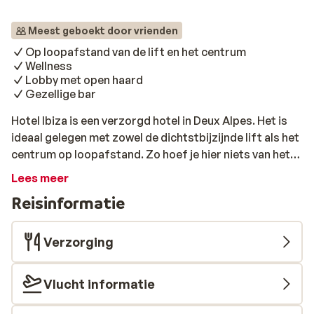
Meest geboekt door vrienden
Op loopafstand van de lift en het centrum
Wellness
Lobby met open haard
Gezellige bar
Hotel Ibiza is een verzorgd hotel in Deux Alpes. Het is
ideaal gelegen met zowel de dichtstbijzijnde lift als het
centrum op loopafstand. Zo hoef je hier niets van het
skiën en après-skiën in dit gezellige dorp te missen. De
Lees meer
kamers zijn netjes en verzorgd ingericht. Na een dag
Reisinformatie
uitleven in het mooie skigebied kun je in de lobby weer
even lekker opwarmen rond de grote open haard. Of
neem alvast een welverdiend drankje in de gezellige
Verzorging
hotelbar. Ben je toe aan wat meer ontspanning? Trek je
dan even terug in het wellness gedeelte van Hotel Ibiza
Vlucht informatie
en kom weer helemaal tot rust.