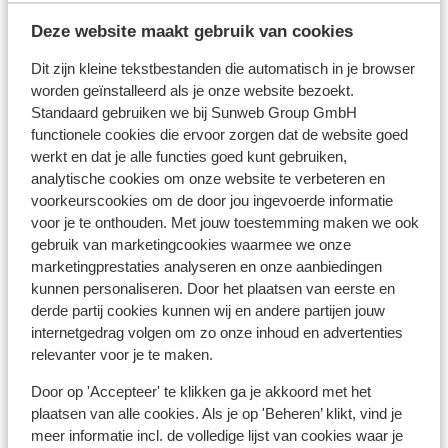
Ho
Deze website maakt gebruik van cookies
Les
Dit zijn kleine tekstbestanden die automatisch in je browser
F
Fantastisch
worden geïnstalleerd als je onze website bezoekt.
8.5
R
Standaard gebruiken we bij Sunweb Group GmbH
Hotel Le Sherpa
R
functionele cookies die ervoor zorgen dat de website goed
I
Les Deux Alpes
Les Deux Alpes
Frankrijk
werkt en dat je alle functies goed kunt gebruiken,
Gezellige après-ski
analytische cookies om onze website te verbeteren en
Tegenover de gondel Jandri Express
voorkeurscookies om de door jou ingevoerde informatie
Uitstekende keuken
voor je te onthouden. Met jouw toestemming maken we ook
Enorm vriendelijk en attent personeel
gebruik van marketingcookies waarmee we onze
vanaf prijs p.p.
Za 24 Apr. - Za 1 Mei
Za 1
marketingprestaties analyseren en onze aanbiedingen
€ 615
Halfpension
2
pers.
Logi
kunnen personaliseren. Door het plaatsen van eerste en
Bekijk
derde partij cookies kunnen wij en andere partijen jouw
internetgedrag volgen om zo onze inhoud en advertenties
relevanter voor je te maken.
Door op 'Accepteer' te klikken ga je akkoord met het
plaatsen van alle cookies. Als je op 'Beheren’ klikt, vind je
Bestemmingen
meer informatie incl. de volledige lijst van cookies waar je