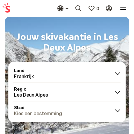
0
Jouw skivakantie in Les
Deux Alpes
Land
Frankrijk
Regio
Les Deux Alpes
Stad
Kies een bestemming