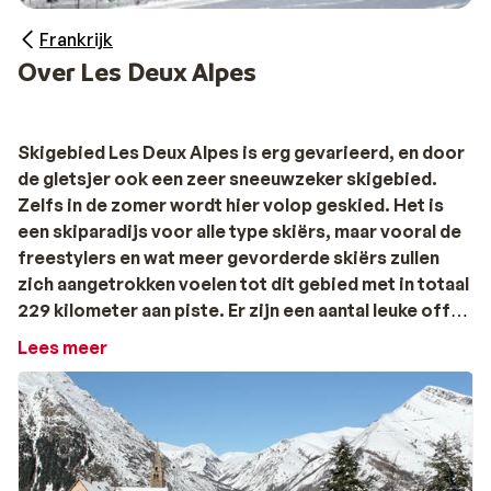
Frankrijk
Over Les Deux Alpes
Skigebied Les Deux Alpes is erg gevarieerd, en door
de gletsjer ook een zeer sneeuwzeker skigebied.
Zelfs in de zomer wordt hier volop geskied. Het is
een skiparadijs voor alle type skiërs, maar vooral de
freestylers en wat meer gevorderde skiërs zullen
zich aangetrokken voelen tot dit gebied met in totaal
229 kilometer aan piste. Er zijn een aantal leuke off-
piste afdalingen en op 2600 meter hoogte vind je het
Lees meer
pareltje van het gebied; 2 Alpes Freestyle Land. In
deze zowel bekende al beruchte zone met funparks
en boardercross kun je je als freestyler helemaal
uitleven. De echte cracks die houden van off-piste
skiën begeven zich in La Grave; het aan
Les Deux