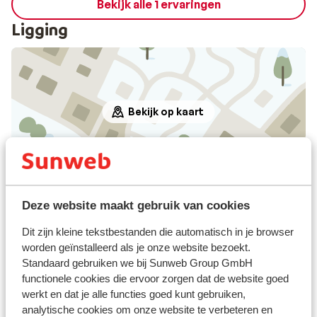
Bekijk alle 1 ervaringen
Ligging
Bekijk op kaart
Afstanden
Deze website maakt gebruik van cookies
Centrum: 500 m
Skilift: 50 m
Dit zijn kleine tekstbestanden die automatisch in je browser
Winkels: 300 m
worden geïnstalleerd als je onze website bezoekt.
Standaard gebruiken we bij Sunweb Group GmbH
Skipas, -les en verhuur
functionele cookies die ervoor zorgen dat de website goed
werkt en dat je alle functies goed kunt gebruiken,
analytische cookies om onze website te verbeteren en
Skipas