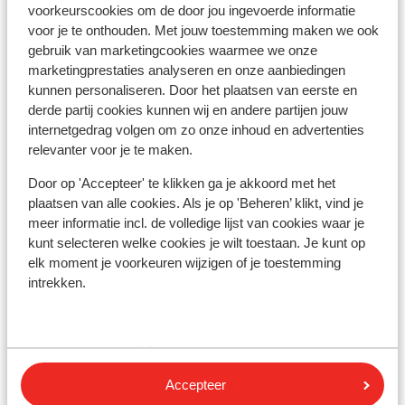
voorkeurscookies om de door jou ingevoerde informatie
voor je te onthouden. Met jouw toestemming maken we ook
gebruik van marketingcookies waarmee we onze
Skilessen
marketingprestaties analyseren en onze aanbiedingen
kunnen personaliseren. Door het plaatsen van eerste en
Skimateriaal
derde partij cookies kunnen wij en andere partijen jouw
internetgedrag volgen om zo onze inhoud en advertenties
relevanter voor je te maken.
Andere accommodaties in Les Deux
Door op 'Accepteer' te klikken ga je akkoord met het
Alpes
plaatsen van alle cookies. Als je op 'Beheren’ klikt, vind je
meer informatie incl. de volledige lijst van cookies waar je
Hotel Serre Palas
kunt selecteren welke cookies je wilt toestaan. Je kunt op
elk moment je voorkeuren wijzigen of je toestemming
intrekken.
Résidence Neige et Soleil
Résidence l'Alpeggio
Accepteer
Chalet Grizzly