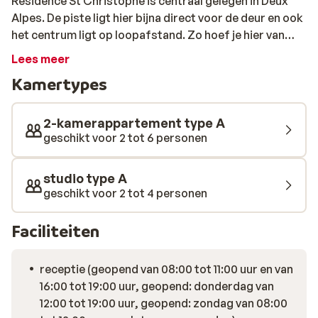
Résidence St Christophe is centraal gelegen in Deux
Alpes. De piste ligt hier bijna direct voor de deur en ook
het centrum ligt op loopafstand. Zo hoef je hier van
zowel het skiën als het après-skiën niks te missen. De
Lees meer
studio's zijn eenvoudig maar verzorgd ingericht. Na een
Kamertypes
dag uitleven op de pistes schuif je in het centrum zo
aan in een van de leuke restaurants voor een goed
Frans diner.
2-kamerappartement type A
geschikt voor 2 tot 6 personen
studio type A
geschikt voor 2 tot 4 personen
Faciliteiten
receptie (geopend van 08:00 tot 11:00 uur en van
16:00 tot 19:00 uur, geopend: donderdag van
12:00 tot 19:00 uur, geopend: zondag van 08:00