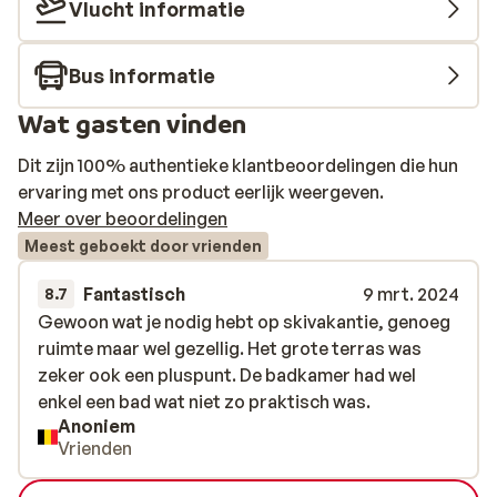
Vlucht informatie
Bus informatie
Wat gasten vinden
Dit zijn 100% authentieke klantbeoordelingen die hun
ervaring met ons product eerlijk weergeven.
Meer over beoordelingen
Meest geboekt door vrienden
Fantastisch
9 mrt. 2024
8.7
Gewoon wat je nodig hebt op skivakantie, genoeg
Gewoon wat je nodig hebt op skivakantie, genoeg
ruimte maar wel gezellig. Het grote terras was
ruimte maar wel gezellig. Het grote terras was
zeker ook een pluspunt. De badkamer had wel
zeker ook een pluspunt. De badkamer had wel
enkel een bad wat niet zo praktisch was.
enkel een bad wat niet zo praktisch was.
Anoniem
Vrienden