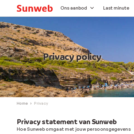
Ons aanbod
Last minute
Zonvakanties
Skivakanties
Privacy policy
Autovakanties
Aanbiedingen
Extras
Home
Privacy
Privacy statement van Sunweb
Hoe Sunweb omgaat met jouw persoonsgegevens