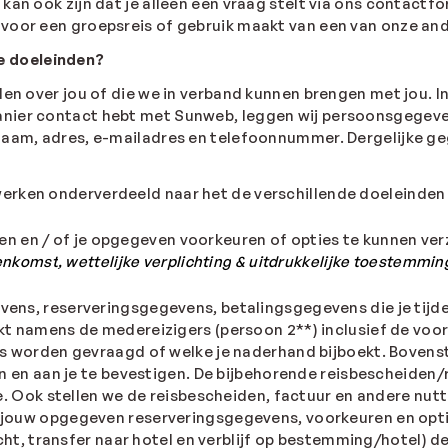
an ook zijn dat je alleen een vraag stelt via ons contactfor
 voor een groepsreis of gebruik maakt van een van onze and
e doeleinden?
len over jou of die we in verband kunnen brengen met jou. I
nier contact hebt met Sunweb, leggen wij persoonsgegeven
naam, adres, e-mailadres en telefoonnummer. Dergelijke ge
erken onderverdeeld naar het de verschillende doeleinden
ren en / of je opgegeven voorkeuren of opties te kunnen ve
eenkomst
,
wettelijke verplichting
& uitdrukkelijke toestemmin
ens, reserveringsgegevens, betalingsgegevens die je tijde
kt namens de medereizigers (persoon 2**) inclusief de voor
ces worden gevraagd of welke je naderhand bijboekt. Boven
ren en aan je te bevestigen. De bijbehorende reisbescheide
oe. Ook stellen we de reisbescheiden, factuur en andere nut
 jouw opgegeven reserveringsgegevens, voorkeuren en optie
lucht, transfer naar hotel en verblijf op bestemming/hotel) 