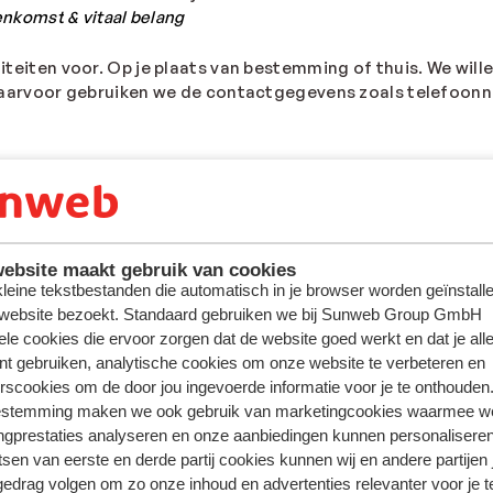
enkomst
& vitaal belang
miteiten voor. Op je plaats van bestemming of thuis. We wil
. Daarvoor gebruiken we de contactgegevens zoals telefoon
ze website en/of app
eenkomst
& gerechtvaardigd belang
vens over je gebruik en gedrag verzameld. Om goed in staa
imale bezoekerservaring te bieden, maken wij gebruik van a
ebsite maakt gebruik van cookies
 kleine tekstbestanden die automatisch in je browser worden geïnstalle
 website bezoekt. Standaard gebruiken we bij Sunweb Group GmbH
op zoals error meldingen. Wanneer bijvoorbeeld tijdens het
ele cookies die ervoor zorgen dat de website goed werkt en dat je alle
tijdens het boeken zodat je niet alles opnieuw hoeft in te 
nt gebruiken, analytische cookies om onze website te verbeteren en
rscookies om de door jou ingevoerde informatie voor je te onthouden
om informatie of om de uitoefening van jouw rechten mogel
estemming maken we ook gebruik van marketingcookies waarmee w
enkomst
& wettelijke verplichting
ngprestaties analyseren en onze aanbiedingen kunnen personalisere
tsen van eerste en derde partij cookies kunnen wij en andere partijen
 ons zoekt via een contactformulier, e-mail, tijdens een chat
gedrag volgen om zo onze inhoud en advertenties relevanter voor je 