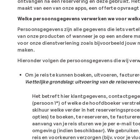
ontvangen na een reservering en deze gebruikt. Het k
maakt van een van onze apps, een offerte opvraagt
Welke persoonsgegevens verwerken we voor welk
Persoonsgegevens zijn alle gegevens die iets vertel
van onze producten of wanneer je op een andere ma
voor onze dienstverlening zoals bijvoorbeeld jouw 
maken.
Hieronder volgen de persoonsgegevens die wij verw
Om je reis te kunnen boeken, uitvoeren, facture
W
ettelijke
grondslag: uitvoering va
n de reisover
Het betreft hier klantgegevens, contactgegev
(persoon 1*) of welke de hoofdboeker verstre
skihuur welke verder in het reserveringspro
opties) te boeken, te reserveren, te facture
aanvang van je reis sturen we je per e-mail t
omgeving (indien beschikbaar). We gebruiken
reis en voorkeuren verzorgen (bijv. voor je v