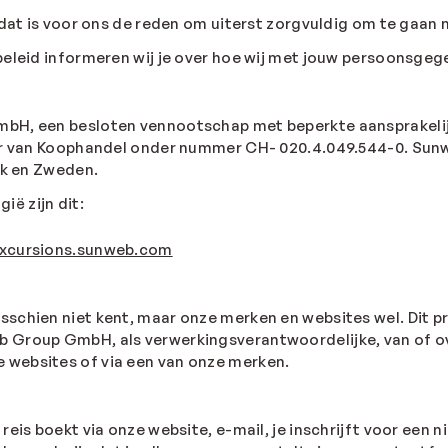
n dat is voor ons de reden om uiterst zorgvuldig om te gaa
 beleid informeren wij je over hoe wij met jouw persoonsg
mbH, een besloten vennootschap met beperkte aansprakeli
amer van Koophandel onder nummer CH- 020.4.049.544-0. Su
jk en Zweden.
ë zijn dit:
xcursions.sunweb.com
schien niet kent, maar onze merken en websites wel. Dit pr
 Group GmbH, als verwerkingsverantwoordelijke, van of ove
 websites of via een van onze merken.
reis boekt via onze website, e-mail, je inschrijft voor een