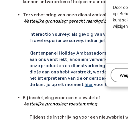
kunnen antwoorden of helpen maar ook om zelf t
Door op 
op 'Behe
Ter verbetering van onze dienstverlening en ons
kunt sel
Wettelijke
grondslag
: gerechtvaardigd belang
wijzigen
Interaction survey: als gevolg van verschille
Travel experience survey: indien je hier geen
Klantenpanel Holiday Ambassadors Club: wann
aan ons verstrekt, anoniem verwerkt. De uit
onze producten en dienstverlening te verbete
die je aan ons hebt verstrekt, worden gebrui
Beh
Wei
het interpreteren van de onderzoeksresultat
Je kunt je op elk moment
hier
voor het klanten
Bij inschrijving voor een nieuwsbrief
W
ettelijke grondslag: toestemming
Tijdens de inschrijving voor een nieuwsbrief