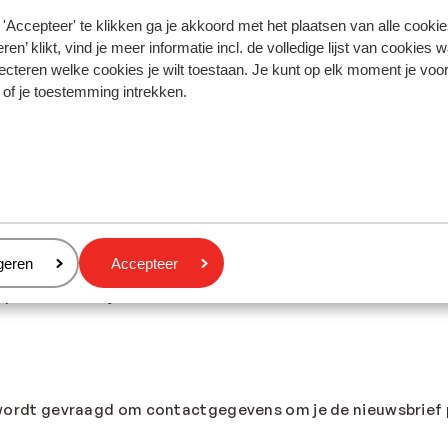
e leren van onze klachtafhandeling.
'Accepteer' te klikken ga je akkoord met het plaatsen van alle cookies
ren’ klikt, vind je meer informatie incl. de volledige lijst van cookies w
 product
ecteren welke cookies je wilt toestaan. Je kunt op elk moment je voo
 of je toestemming intrekken.
nde interacties, kunnen we contact met je opnemen over je 
 bezwaar tegen hebt ingediend kunnen we je tevens vragen n
eer je deel neemt aan ons klantenpanel worden jouw perso
komsten van het onderzoek worden enkel op geaggregeerd 
ren. Er wordt nooit op individueel niveau gerapporteerd. P
kt om specifieke groepen leden uit te nodigen voor onderzo
eren
geren
Accepteer
en. We gebruiken jouw e-mailadres om je uit te nodigen vo
panel uitschrijven.
 wordt gevraagd om contactgegevens om je de nieuwsbrief p