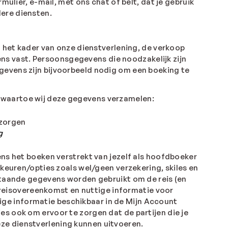
mulier, e-mail, met ons chat of belt, dat je gebruik
ere diensten.
n het kader van onze dienstverlening, de verkoop
s vast. Persoonsgegevens die noodzakelijk zijn
gevens zijn bijvoorbeeld nodig om een boeking te
 waartoe wij deze gegevens verzamelen:
rzorgen
g
ns het boeken verstrekt van jezelf als hoofdboeker
keuren/opties zoals wel/geen verzekering, skiles en
staande gegevens worden gebruikt om de reis (en
n/reisovereenkomst en nuttige informatie voor
tige informatie beschikbaar in de Mijn Account
s ook om ervoor te zorgen dat de partijen die je
deze dienstverlening kunnen uitvoeren.