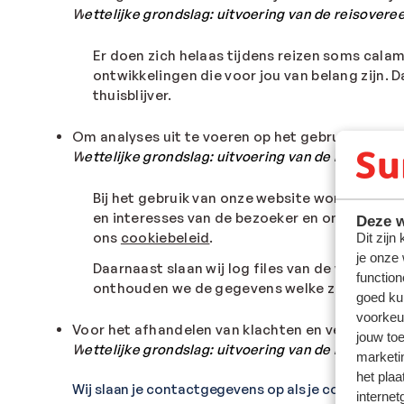
W
ettelijke grondslag: uitvoering van de
reisovere
Er doen zich helaas tijdens reizen soms cala
ontwikkelingen die voor jou van belang zijn
thuisblijver.
Om analyses uit te voeren op het gebruik van on
W
ettelijke grondslag
:
uitvoering van de reisover
Bij het gebruik van onze website worden gege
en interesses van de bezoeker en om een opt
Deze w
ons
cookiebeleid
.
Dit zijn
je onze
Daarnaast slaan wij log files van de website 
function
onthouden we de gegevens welke zijn ingevuld 
goed ku
voorkeu
Voor het afhandelen van klachten en verzoeken 
jouw to
W
ettelijke grondslag: uitvoering van de
reisovere
marketi
het plaa
Wij slaan je contactgegevens op als je contact met
internet