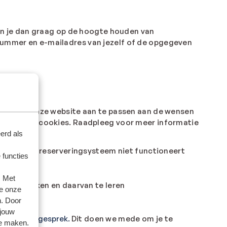
len je dan graag op de hoogte houden van
nummer en e-mailadres van jezelf of de opgegeven
t te zijn onze website aan te passen aan de wensen
nalytische cookies. Raadpleeg voor meer informatie
erd als
 boeken het reserveringsysteem niet functioneert
 functies
vullen.
. Met
ijk te maken en daarvan te leren
e onze
n. Door
 jouw
 of telefoongesprek.
Dit doen we mede om je te
te maken.