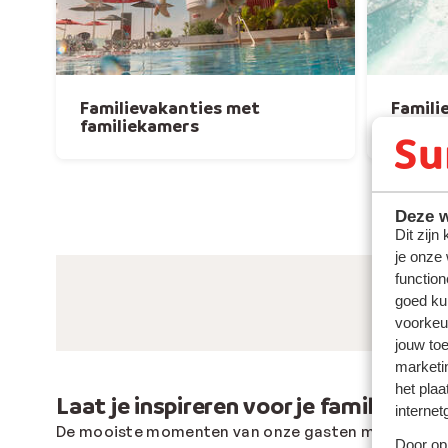
Familievakanties met
Famili
familiekamers
waterg
Deze w
Dit zijn
je onze
function
goed ku
voorkeu
jouw to
marketi
het plaa
Laat je inspireren voor je familievak
internet
De mooiste momenten van onze gasten met #sun
Door op 