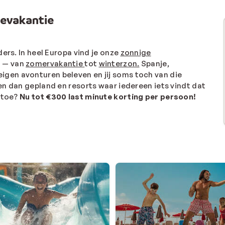
lievakantie
ers. In heel Europa vind je onze
zonnige
t — van
zomervakantie
tot
winterzon.
Spanje,
igen avonturen beleven en jij soms toch van die
en dan gepland en resorts waar iedereen iets vindt dat
artoe?
Nu tot €300 last minute korting per persoon!