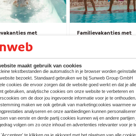
evakanties met
Familievakanties met
lijbanen
kinderanimatie
ebsite maakt gebruik van cookies
 kleine tekstbestanden die automatisch in je browser worden geïnstalle
 website bezoekt. Standaard gebruiken we bij Sunweb Group GmbH
ele cookies die ervoor zorgen dat de website goed werkt en dat je alle
nt gebruiken, analytische cookies om onze website te verbeteren en
rscookies om de door jou ingevoerde informatie voor je te onthouden
estemming maken we ook gebruik van marketingcookies waarmee w
ngprestaties analyseren en onze aanbiedingen kunnen personalisere
tsen van eerste en derde partij cookies kunnen wij en andere partijen
antie
gedrag volgen om zo onze inhoud en advertenties relevanter voor je 
web
'Accepteer' te klikken ga je akkoord met het plaatsen van alle cookies