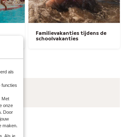
Familievakanties tijdens de
schoolvakanties
erd als
 functies
. Met
e onze
n. Door
 jouw
te maken.
. Als je