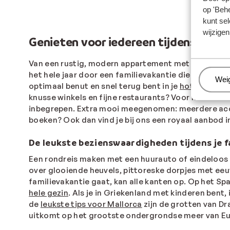
op 'Behe
kunt sel
wijzigen
Genieten voor iedereen tijdens een z
Van een rustig, modern appartement met een kinderba
het hele jaar door een familievakantie die precies bi
Beh
Wei
optimaal benut en snel terug bent in je
hotel
of app
knusse winkels en fijne restaurants? Voor het ulti
inbegrepen. Extra mooi meegenomen: meerdere acco
boeken? Ook dan vind je bij ons een royaal aanbod i
De leukste bezienswaardigheden tijdens je f
Een rondreis maken met een huurauto of eindeloos 
over glooiende heuvels, pittoreske dorpjes met ee
familievakantie gaat, kan alle kanten op. Op het Sp
hele gezin
. Als je in Griekenland met kinderen bent,
de
leukste tips voor Mallorca
zijn de grotten van Dr
uitkomt op het grootste ondergrondse meer van Eur