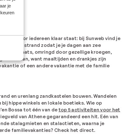
aar je
rkeuren
m dat voor iedereen klaar staat: bij Sunweb vind je
rect aan het strand zodat je je dagen aan zee
endige plaats, omringd door gezellige kroegen,
 gewoon aan, want maaltijden en drankjes zijn
kantie of een andere vakantie met de familie
strand en urenlang zandkastelen bouwen. Wandelen
j hippe winkels en lokale boetieks. Wie op
d’en Bossa tot één van de
top 5 activiteiten voor het
 vliegveld van Athene gegarandeerd een hit. Eén van
kende stalagmieten en stalactieten, waarna je
rde familievakanties? Check het direct.