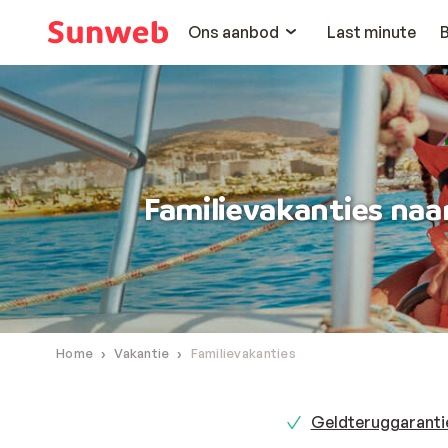
Ons aanbod
Last minute
Familievakanties naa
Home
Vakantie
Familievakanties
Geldteruggaranti