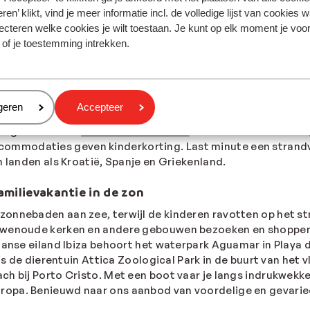
ren’ klikt, vind je meer informatie incl. de volledige lijst van cookies w
ecteren welke cookies je wilt toestaan. Je kunt op elk moment je voo
 of je toestemming intrekken.
onnige familievakantie
dje tot een hotel met glijbanen en een vrolijk animatietea
j de wensen van jou en je gezin aansluit. Zit je het liefst di
eren
geren
Accepteer
artement? Of overnacht je graag in het centrum van een lev
eme gemak is een
all inclusive vakantie
ideaal. Je schuift dan
mmodaties geven kinderkorting. Last minute een strandva
n landen als Kroatië, Spanje en Griekenland.
amilievakantie in de zon
zonnebaden aan zee, terwijl de kinderen ravotten op het 
uwenoude kerken en andere gebouwen bezoeken en shoppen bi
aanse eiland Ibiza behoort het waterpark Aguamar in Playa 
 is de dierentuin Attica Zoological Park in de buurt van het
ach bij Porto Cristo. Met een boot vaar je langs indrukwek
opa. Benieuwd naar ons aanbod van voordelige en gevariee