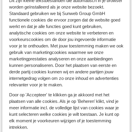
Dit zijn kleine tekstbestanden die automatisch in je browser
worden geïnstalleerd als je onze website bezoekt.
Standaard gebruiken we bij Sunweb Group GmbH
Waar is het warm in de herfstvakantie?
functionele cookies die ervoor zorgen dat de website goed
werkt en dat je alle functies goed kunt gebruiken,
analytische cookies om onze website te verbeteren en
Toe aan de zon? Boek dan een vakantie in de
voorkeurscookies om de door jou ingevoerde informatie
herfstperiode. Wij bieden bestemmingen aan waar het
voor je te onthouden. Met jouw toestemming maken we ook
ook tijdens de schoolvakantie in
oktober
2026 nog
gebruik van marketingcookies waarmee we onze
warm is en de zon schijnt. De gemiddelde temperatuur
marketingprestaties analyseren en onze aanbiedingen
op de Canarische Eilanden ligt in de winter tussen de
kunnen personaliseren. Door het plaatsen van eerste en
20-25 graden. Perfect voor een warme strandvakantie
derde partij cookies kunnen wij en andere partijen jouw
in oktober. Aan de
Rode Zee
in Egypte geniet je van
internetgedrag volgen om zo onze inhoud en advertenties
temperaturen van rond de 26 graden terwijl je het
relevanter voor je te maken.
prachtige koraalrif verkent tijdens een duikvakantie. Op
het laatste moment nog vrije dagen? Boek dan jouw
Door op 'Accepteer' te klikken ga je akkoord met het
last minute
herfstvakantie.
plaatsen van alle cookies. Als je op 'Beheren’ klikt, vind je
Voordelen van herfstvakantie in de zon
meer informatie incl. de volledige lijst van cookies waar je
Ben jij benieuwd naar de voordelen van een
kunt selecteren welke cookies je wilt toestaan. Je kunt op
herfstvakantie in oktober? Wij zetten ze graag voor je
elk moment je voorkeuren wijzigen of je toestemming
op een rijtje. Veel van onze zonnige bestemmingen
intrekken.