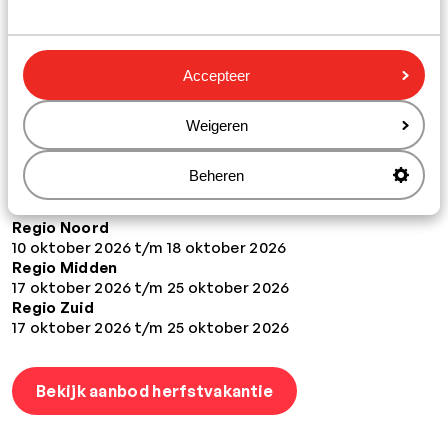
hebben nog steeds temperaturen van rond de 20-25
graden en volop zonuren. In de herfst zijn er ook een
stuk minder toeristen en hoef je waarschijnlijk niet in de
rij te staan voor het buffet of een ligstoel aan het
Accepteer
zwembad. De populaire dorpjes zijn minder druk en dat
zorgt voor een ontspannen vakantie-ervaring.
Weigeren
Herfstvakantie 2026: wanneer zijn de
Beheren
schoolvakanties?
Regio Noord
10 oktober 2026 t/m 18 oktober 2026
Regio Midden
17 oktober 2026 t/m 25 oktober 2026
Regio Zuid
17 oktober 2026 t/m 25 oktober 2026
Bekijk aanbod herfstvakantie