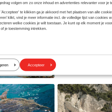
Kipseli
gedrag volgen om zo onze inhoud en advertenties relevanter voor je 
somstandigheden en getijden. Houd hier rekening mee bij he
van andere prachtige plekken om te ontdekken!
'Accepteer' te klikken ga je akkoord met het plaatsen van alle cookies
ren’ klikt, vind je meer informatie incl. de volledige lijst van cookies w
ecteren welke cookies je wilt toestaan. Je kunt op elk moment je voo
Porto Koukla
 of je toestemming intrekken.
Foto van Porto Koukl
eren
geren
Accepteer
stis