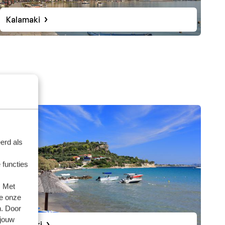
Kalamaki
e
en te
ar je
iet
nes
s je
ook
erd als
keuken
 functies
. Met
maar
e onze
dt of,
n. Door
 jouw
Limni Keri