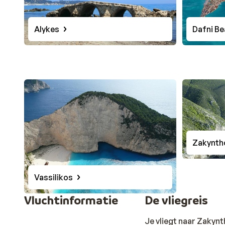
Alykes
Dafni B
Zakynth
Vassilikos
Vluchtinformatie
De vliegreis
Je vliegt naar Zakynt