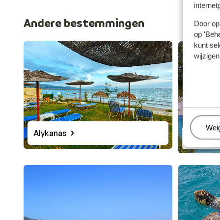
internet
beïnvloed door bijvoorbeeld sterke stromingen, weer
plannen van je bezoek. Zakynthos biedt gelukkig tal 
Andere bestemmingen
Door op 
op 'Behe
kunt sel
wijzigen
Beh
Wei
Alykanas
Agios So