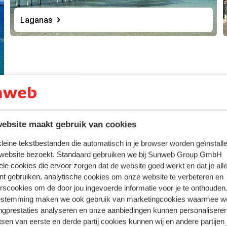
Laganas
 zijn authentieke charme niet verloren en de typisch Grieks
k in
Tsilivi
, terwijl daar ook genoeg toeristische voorziening
zomervakantie naartoe reizen. De bekendste badplaats is
nd ligt en in het verlengde van Laganas ligt
Agios Sostis
, wa
kunt genieten. Want een vakantie op Zakynthos is natuurlijk n
saka of spanakopita. Deze gerechten proef je in alle taver
en opnieuw naartoe reizen is eigenlijk heel logisch. Zeker al
ebsite maakt gebruik van cookies
tranden, eeuwenoude cultuurschatten, pittoreske dorpjes en 
 kleine tekstbestanden die automatisch in je browser worden geïnstalle
is de Griekse gastvrijheid hartverwarmend en de traditionele 
 website bezoekt. Standaard gebruiken we bij Sunweb Group GmbH
e hoogtepunten!
ele cookies die ervoor zorgen dat de website goed werkt en dat je alle
nt gebruiken, analytische cookies om onze website te verbeteren en
rscookies om de door jou ingevoerde informatie voor je te onthouden
 Tsilivi, Argassi, Agios Sostis en Porto Koukla prachtig, 
estemming maken we ook gebruik van marketingcookies waarmee w
ie veranderen. Het kan voorkomen dat het strand smaller wor
ngprestaties analyseren en onze aanbiedingen kunnen personalisere
wezig is. Deze veranderingen zijn onvoorspelbaar en worden
tsen van eerste en derde partij cookies kunnen wij en andere partijen