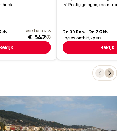
e hoek
Rustig gelegen, maar toch centr
iet
ie op
vanaf prijs p.p.
va
Okt.
Do 30 Sep. - Do 7 Okt.
€ 542
.
Logies ontbijt
2
pers.
Bekijk
Bekijk
auwe
gen
pen.
et
 door
Een