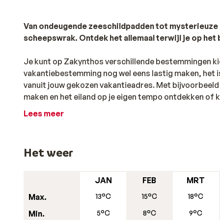
Van ondeugende zeeschildpadden tot mysterieuze b
scheepswrak. Ontdek het allemaal terwijl je op he
Je kunt op Zakynthos verschillende bestemmingen kie
vakantiebestemming nog wel eens lastig maken, het i
vanuit jouw gekozen vakantieadres. Met bijvoorbeeld
maken en het eiland op je eigen tempo ontdekken of ki
Lees meer
De mooiste stranden van Zakynthos
Het weer
Het was zomaar een dag in 1982, toen de eilandbewon
sterke drank op de branding zagen dobberen. Mannen 
aan wal, en drankorgels dansten arm in arm door de s
JAN
FEB
MRT
achtertuin. In feite was het echter het handelsschip 
Max.
13°C
15°C
18°C
waardoor zijn smokkelwaar algauw op de golven dreef.
Min.
5°C
8°C
9°C
inmiddels beter bekend als Navagio Beach – werd niet 