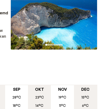
oemd
uw
kken
essen
ading
n hun
SEP
OKT
NOV
DEC
28°C
23°C
19°C
15°C
18°C
14°C
11°C
6°C