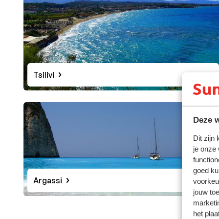
De ideale bestemming op Zakynthos
De hoofdstad van het eiland heeft door de aardbeving
sfeer proef je ook nog in veel andere plaatsjes. Zo oo
vinden zijn die voor de vakantiegangers die er in de 
misschien wel
Laganas
, dat pal aan een mooi zandstra
met uitzicht op zee van een lekkere Griekse maaltijd 
Tsilivi
compleet zonder te proeven van Griekse tzatziki, mou
die er in de talloze stadjes op het eiland te vinden zijn.
Dat Zakynthos een eiland is waar ieder jaar graag mens
Deze w
bedenkt hoe veelzijdig het eiland is: schitterende s
Dit zijn
idyllische baaitjes zijn hier in overvloed. Bovendien 
je onze
overheerlijk. Dit Griekse paradijsje is er een van vel
function
Stranden
goed ku
Argassi
voorkeu
Op Zakynthos zijn de stranden van bestemmingen zoals
jouw to
ze kunnen door natuurlijke verschijnselen zoals eros
marketi
in sommige gevallen, zelfs een heel seizoen niet aan
het plaa