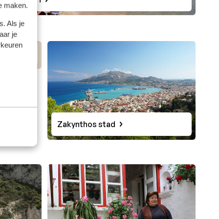
te maken.
t
. Als je
aar je
rkeuren
a
Zakynthos stad