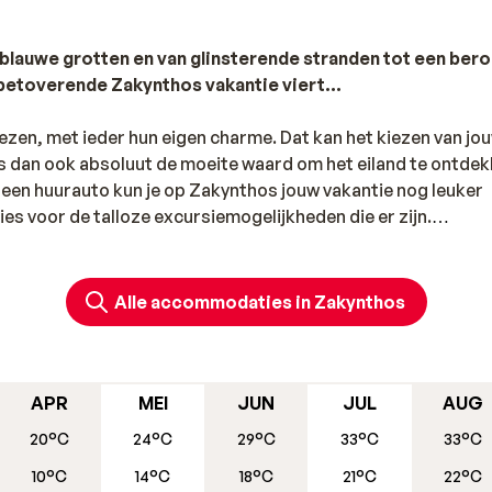
lauwe grotten en van glinsterende stranden tot een ber
t betoverende Zakynthos vakantie viert…
zen, met ieder hun eigen charme. Dat kan het kiezen van jo
s dan ook absoluut de moeite waard om het eiland te ontde
 een huurauto kun je op Zakynthos jouw vakantie nog leuker
es voor de talloze excursiemogelijkheden die er zijn.
Alle accommodaties in Zakynthos
ers van Zakynthos ineens duizenden pakjes sigaretten en fl
met vissersbootjes brachten al gauw de ene na de andere l
traten alsof het schip met goud op de klippen was gelopen i
APR
MEI
JUN
JUL
AUG
Panagiotis dat in slecht weer in de problemen was geraakt
20°C
24°C
29°C
33°C
33°C
 En dat was niet alles: op het strand van Agios Georgios –
10°C
14°C
18°C
21°C
22°C
veel later zelfs het hele scheepswrak in het zand gekwakt.