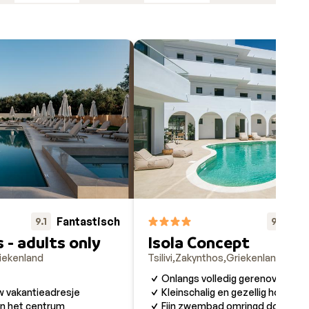
soord
 en
 om de
ile
arme
Fantastisch
Fa
9.1
9.2
er is
s - adults only
Isola Concept
en
alf
iekenland
Tsilivi
Zakynthos
Griekenland
elf
Onlangs volledig gerenoveerd
ensen.
w vakantieadresje
Kleinschalig en gezellig hotel
odes
 in het centrum
Fijn zwembad omringd door oli