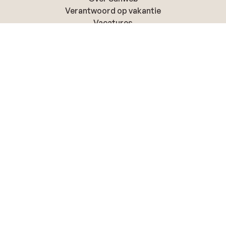
Verantwoord op vakantie
Vacatures
Pers & media
Toegankelijkheidsverklaring
Cookies en privacy
Privacy
Cookies
Cookieverklaring
Wijzig je marketing voorkeuren
Disclaimer
Heb je hulp nodig?
Vragen & contact
Mijn Sunweb