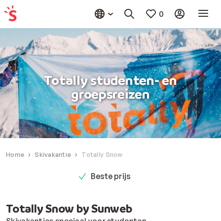
0
Totally studenten- en
groepsreizen
Home
Skivakantie
Totally Snow
Beste prijs
Totally Snow by Sunweb
Skivakanties speciaal voor studenten