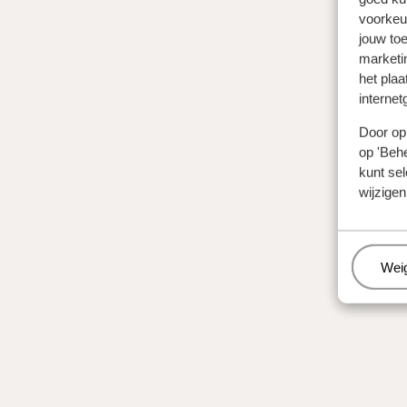
voorkeu
jouw to
marketi
het plaa
internet
Door op 
op 'Behe
kunt sel
wijzigen
Beh
Wei