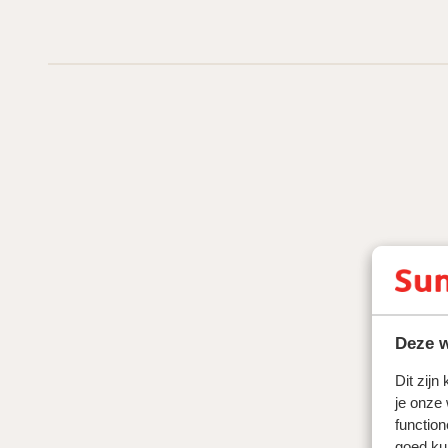
Deze w
Dit zijn
je onze
function
goed ku