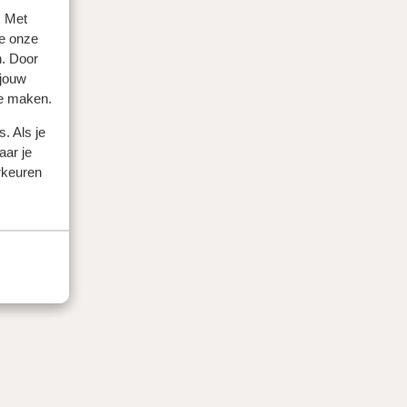
. Met
e onze
n. Door
 jouw
te maken.
. Als je
aar je
rkeuren