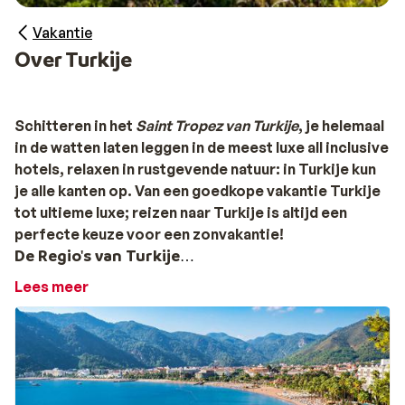
Vakantie
Over Turkije
Schitteren in het
Saint Tropez van Turkije
, je helemaal
in de watten laten leggen in de meest luxe all inclusive
hotels, relaxen in rustgevende natuur: in Turkije kun
je alle kanten op. Van een goedkope vakantie Turkije
tot ultieme luxe; reizen naar Turkije is altijd een
perfecte keuze voor een zonvakantie!
De Regio's van Turkije
Lees meer
Turkse Rivièra
De
Turkse Rivièra
is een schitterende kuststreek in het
zuiden van Turkije. Hier vind je prachtige stranden,
charmante vissersdorpjes en mooie overblijfselen van
de Griekse en Turkse geschiedenis. Bezoek de