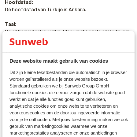
Hoofdstad:
De hoofdstad van Turkije is Ankara.
Taal:
De officiële taal is Turks. Maar met Engels of Duits kun
je vaak ook terecht.
Tijd:
In Turkije bestaat geen verschil tussen zomer- en
Deze website maakt gebruik van cookies
wintertijd. In de zomer is het 1 uur later dan in
Dit zijn kleine tekstbestanden die automatisch in je browser
Nederland. In de winter is het 2 uur later dan in
worden geïnstalleerd als je onze website bezoekt.
Nederland.
Standaard gebruiken we bij Sunweb Group GmbH
functionele cookies die ervoor zorgen dat de website goed
Religie:
werkt en dat je alle functies goed kunt gebruiken,
In Turkije is de Islam de belangrijkste religie. Vooral in
analytische cookies om onze website te verbeteren en
het binnenland van Turkije speelt de Islam een
voorkeurscookies om de door jou ingevoerde informatie
belangrijke rol in het dagelijkse leven van de Turken en
voor je te onthouden. Met jouw toestemming maken we ook
gebruik van marketingcookies waarmee we onze
wordt de Koran strikt nageleefd. In de toeristische
marketingprestaties analyseren en onze aanbiedingen
gebieden zijn de Turken meer Westers ingesteld.