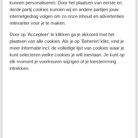
kunnen personaliseren. Door het plaatsen van eerste en
derde partij cookies kunnen wij en andere partijen jouw
Valuta:
internetgedrag volgen om zo onze inhoud en advertenties
In Turkije betaal je met de Turkse Lira. Naast de Turkse
relevanter voor je te maken.
Lira kun je in de badplaatsen ook gewoon met euro's
betalen. Je kunt geld opnemen bij een pinautomaat bij
Door op 'Accepteer' te klikken ga je akkoord met het
plaatsen van alle cookies. Als je op 'Beheren’ klikt, vind je
een bank. Aangezien de koers sterk kan wisselen, raden
meer informatie incl. de volledige lijst van cookies waar je
wij aan om kleine bedragen op te nemen. Betalen met
kunt selecteren welke cookies je wilt toestaan. Je kunt op
een creditcard is bij sommige horecagelegenheden en
elk moment je voorkeuren wijzigen of je toestemming
winkels mogelijk. Vraag dit altijd even na, zodat u niet
intrekken.
voor verrassingen komt te staan. Let er op dat
creditcard transacties hoge kosten met zich mee
kunnen brengen. In Turkije wordt er naast de reguliere
kosten van jouw bank ook een percentage (ca. 5%)
berekend door de Turkse bank, als je bij een
bankautomaat geld pint met een creditcard.
Voltage:
Het voltage is net als in Nederland 220 volt. Je hebt
geen verloopstekker nodig.