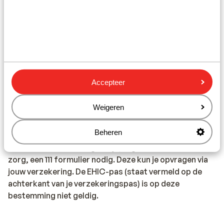
Reisdocumenten:
Informatie over reisdocumenten vind je op
onze FAQ
pagina
.
Vaccinatie:
Accepteer
Voor actuele informatie betreffende vaccinaties en
andere gegevens over gezondheid en reizen kijk je op
Weigeren
de site van LCR: https://www.lcr.nl/.
Beheren
Medische zorg in het buitenland
Voor deze bestemming heb je, in geval van medische
zorg, een 111 formulier nodig. Deze kun je opvragen via
jouw verzekering. De EHIC-pas (staat vermeld op de
achterkant van je verzekeringspas) is op deze
bestemming niet geldig.