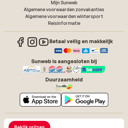
Mijn Sunweb
Algemene voorwaarden zonvakanties
Algemene voorwaarden wintersport
Reisinformatie
Betaal veilig en makkelijk
Sunweb is aangesloten bij
Duurzaamheid
Over Sunweb
Vacatures
Algemene voorwaarden zonvakanties
Cookies
Bekijk prijzen