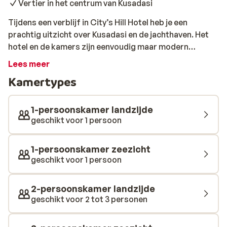
Vertier in het centrum van Kusadasi
Tijdens een verblijf in City’s Hill Hotel heb je een
prachtig uitzicht over Kusadasi en de jachthaven. Het
hotel en de kamers zijn eenvoudig maar modern
ingericht. Met een verkoelend drankje kun je heerlijk
Lees meer
relaxen aan de rand van het fijne zwembad. Neem zo nu
Kamertypes
en dan een verfrissende duik en droom daarna weg met
een goed boek. Nog meer ontspannen? Dat kan goed in
de sauna of de hamam. Vertier is er in het centrum van
1-persoonskamer landzijde
Kusadasi, waar je gezellig kunt slenteren langs de
geschikt voor 1 persoon
uiteenlopende winkeltjes en restaurants. Vergeet ook
zeker niet een keer een leuke excursie te boeken en zo
1-persoonskamer zeezicht
de prachtige omgeving te ontdekken.
geschikt voor 1 persoon
2-persoonskamer landzijde
geschikt voor 2 tot 3 personen