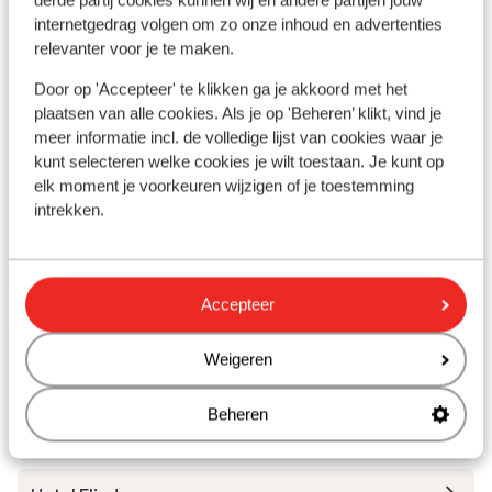
derde partij cookies kunnen wij en andere partijen jouw
Afstand tot strand circa 1,5 kilometer
internetgedrag volgen om zo onze inhoud en advertenties
(zandstrand)
relevanter voor je te maken.
Afstand tot centrum: circa 1,5 kilometer
Afstand tot Barstreet circa 1,5 kilometer
Door op 'Accepteer' te klikken ga je akkoord met het
Afstand tot dichtstbijzijnde winkels circa 1,5
plaatsen van alle cookies. Als je op 'Beheren’ klikt, vind je
kilometer
meer informatie incl. de volledige lijst van cookies waar je
Afstand tot dichtstbijzijnde restaurant circa 1,5
kunt selecteren welke cookies je wilt toestaan. Je kunt op
elk moment je voorkeuren wijzigen of je toestemming
kilometer
intrekken.
Dolmus ( naar het centrum tegen betaling)
Andere accommodaties in Klassieke
Accepteer
Kust
Weigeren
Hotel Charisma de Luxe
Beheren
Hotel Korumar Ephesus Beach & Spa