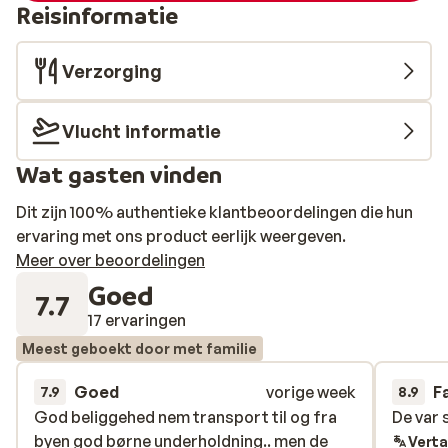
Reisinformatie
Verzorging
Vlucht informatie
Wat gasten vinden
Dit zijn 100% authentieke klantbeoordelingen die hun
ervaring met ons product eerlijk weergeven.
Meer over beoordelingen
Goed
7.7
17 ervaringen
Meest geboekt door met familie
Goed
vorige week
F
7.9
8.9
God beliggehed nem transport til og fra
God beliggehed nem transport til og fra
De var
De var
byen god børne underholdning.. men de
byen god børne underholdning.. men de
Verta