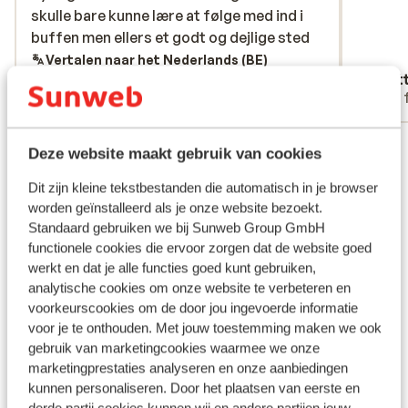
skulle bare kunne lære at følge med ind i
skulle bare kunne lære at følge med ind i
buffen men ellers et godt og dejlige sted
buffen men ellers et godt og dejlige sted
Vertalen naar het Nederlands (BE)
Anoniem
Alet
Met familie
Met 
Bekijk alle 17 ervaringen
Deze website maakt gebruik van cookies
Ligging
Dit zijn kleine tekstbestanden die automatisch in je browser
worden geïnstalleerd als je onze website bezoekt.
Standaard gebruiken we bij Sunweb Group GmbH
functionele cookies die ervoor zorgen dat de website goed
werkt en dat je alle functies goed kunt gebruiken,
Bekijk op kaart
analytische cookies om onze website te verbeteren en
voorkeurscookies om de door jou ingevoerde informatie
voor je te onthouden. Met jouw toestemming maken we ook
gebruik van marketingcookies waarmee we onze
marketingprestaties analyseren en onze aanbiedingen
In de buurt
kunnen personaliseren. Door het plaatsen van eerste en