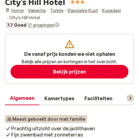
City’s Hill Hotel
Home
Vakantie
Turkije
Klassieke Kust
Kusadasi
City’s Hill Hotel
7.7 Goed
17 ervaringen
De vanaf prijs konden we niet ophalen
Bekijk alle prijzen en kortingen in het overzicht.
Bekijk prijzen
Algemeen
Kamertypes
Faciliteiten
Reisin
Meest geboekt door met familie
Prachtig uitzicht over de jachthaven
Fijn zwembad met zonneterras