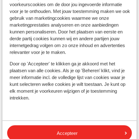
Bekijk alle 17 ervaringen
voorkeurscookies om de door jou ingevoerde informatie
voor je te onthouden. Met jouw toestemming maken we ook
Ligging
gebruik van marketingcookies waarmee we onze
marketingprestaties analyseren en onze aanbiedingen
kunnen personaliseren. Door het plaatsen van eerste en
derde partij cookies kunnen wij en andere partijen jouw
internetgedrag volgen om zo onze inhoud en advertenties
Bekijk op kaart
relevanter voor je te maken.
Door op 'Accepteer' te klikken ga je akkoord met het
plaatsen van alle cookies. Als je op 'Beheren’ klikt, vind je
meer informatie incl. de volledige lijst van cookies waar je
kunt selecteren welke cookies je wilt toestaan. Je kunt op
In de buurt
elk moment je voorkeuren wijzigen of je toestemming
Aan het strand (zandstrand, handdoekenservice,
intrekken.
ligstoelen (gratis) , parasol (gratis) )
Centrum Antalya center: 17 km
Luchthaven: 15 km
Afstand tot dichtstbijzijnde winkels circa 1,2
kilometer
Accepteer
Afstand tot dichtstbijzijnde restaurant circa 1,5