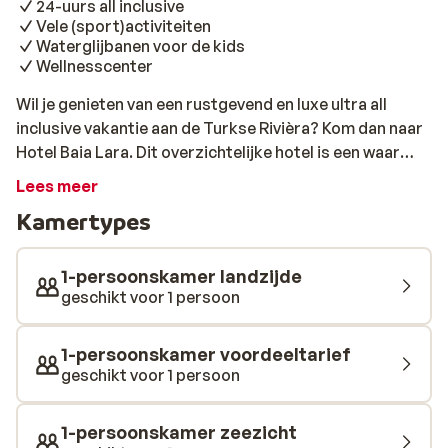
24-uurs all inclusive
Vele (sport)activiteiten
Waterglijbanen voor de kids
Wellnesscenter
Wil je genieten van een rustgevend en luxe ultra all
inclusive vakantie aan de Turkse Rivièra? Kom dan naar
Hotel Baia Lara. Dit overzichtelijke hotel is een waar
vakantieparadijs. Je verblijft hier in een prachtig
Lees meer
modern complex wat van alle luxe gemakken is
Kamertypes
voorzien! De kamers hebben een prachtig uitzicht op
land of zee. Door het grote aanbod aan faciliteiten is er
voor iedereen wat wils. De 7 grote zwembaden met 9
1-persoonskamer landzijde
waterglijbanen zorgen voor veel waterpret. Voor wie
geschikt voor 1 persoon
zich graag laat vermaken is er een uitgebreid
animatieprogramma. De kleintjes kunnen zich met hun
1-persoonskamer voordeeltarief
leeftijdsgenootjes uitleven in de gezellige miniclub, het
geschikt voor 1 persoon
mooie speeltuintje en de leuke kinderspeelruimte. Voor
sportievelingen zijn er diverse mogelijkheden, maar
1-persoonskamer zeezicht
ook voor de ouderen zijn er veel activiteiten. Wat dacht