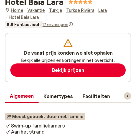
Hotel Baia Lara
Home
Vakantie
Turkije
Turkse Rivièra
Lara
Hotel Baia Lara
8.8 Fantastisch
17 ervaringen
De vanaf prijs konden we niet ophalen
Bekijk alle prijzen en kortingen in het overzicht.
Bekijk prijzen
Algemeen
Kamertypes
Faciliteiten
Reisin
Meest geboekt door met familie
Swim-up familiekamers
Aan het strand