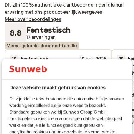
Dit zijn 100% authentieke klantbeoordelingen die hun
ervaring met ons product eerlijk weergeven.
Meer over beoordelingen
Fantastisch
8.8
17 ervaringen
Meest geboekt door met familie
Fantastisch
10 okt. 2025
Fa
10
10
Ville uden tvivl vælge Baia Lara igen
Ville uden tvivl vælge Baia Lara igen
Meget f
Meget f
og godt
og godt
Vertalen naar het Nederlands (BE)
Persona
Persona
hjælps
hjælps
Deze website maakt gebruik van cookies
for båd
for båd
Dit zijn kleine tekstbestanden die automatisch in je browser
i forho
i forho
worden geïnstalleerd als je onze website bezoekt.
Verta
Standaard gebruiken we bij Sunweb Group GmbH
Anoniem
Roza
functionele cookies die ervoor zorgen dat de website goed
Met familie
Alle
werkt en dat je alle functies goed kunt gebruiken,
analytische cookies om onze website te verbeteren en