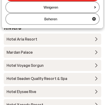
kilometer
Weigeren
Beheren
Andere accommodaties in Turkse
Rivièra
Hotel Aria Resort
Mardan Palace
Hotel Voyage Sorgun
Hotel Seaden Quality Resort & Spa
Hotel Elysee Rive
Hotel Xanadu Resort