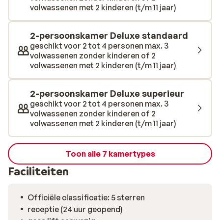
volwassenen met 2 kinderen (t/m 11 jaar)
beachvolleybal, tafeltennistafels, noem het maar op!
Ook kan je hier verschillende (tegen betaling)
watersporten beoefenen. Er is een gameroom en de
2-persoonskamer Deluxe standaard
kids kunnen hun geluk niet op met het fantastische
geschikt voor 2 tot 4 personen max. 3
volwassenen zonder kinderen of 2
bijbehorende aquapark. Het aquapark heeft 27
volwassenen met 2 kinderen (t/m 11 jaar)
spectaculaire glijbanen voor jong en oud. Ook zijn er
verschillende zwembaden en is er voor de kleintjes een
piratenschip met allerlei glijbanen. Een onvergetelijke
2-persoonskamer Deluxe superieur
vakantie beleef je in Hotel Gural Premier Belek.
geschikt voor 2 tot 4 personen max. 3
volwassenen zonder kinderen of 2
volwassenen met 2 kinderen (t/m 11 jaar)
Toon alle 7 kamertypes
Faciliteiten
Officiële classificatie: 5 sterren
receptie (24 uur geopend)