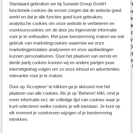
Fantastisch
2 weken geleden
F
8.0
8.8
Standaard gebruiken we bij Sunweb Group GmbH
functionele cookies die ervoor zorgen dat de website goed
Acco: "Deluxe superieur" geboekt met 2
Acco: "Deluxe superieur" geboekt met 2
Mooi p
Mooi p
werkt en dat je alle functies goed kunt gebruiken,
volwassenen + 1 kind van 7 en 1 van 3. Veel
volwassenen + 1 kind van 7 en 1 van 3. Veel
en alle
en alle
analytische cookies om onze website te verbeteren en
vierkante meters. Maar veel daarvan waren
vierkante meters. Maar veel daarvan waren
soort 
soort 
voorkeurscookies om de door jou ingevoerde informatie
voor de walkin closet + douche-en-
voor de walkin closet + douche-en-
doen vo
doen vo
voor je te onthouden. Met jouw toestemming maken we ook
toiletruimte. In de slaap-/woon- kamer,
toiletruimte. In de slaap-/woon- kamer,
water v
water v
gebruik van marketingcookies waarmee we onze
waarschijnlijk max 60% van de totale
waarschijnlijk max 60% van de totale
doen. D
doen. D
marketingprestaties analyseren en onze aanbiedingen
vierkante meters: er was daar voor ons
vierkante meters:...
meer
fantast
fantast
kunnen personaliseren. Door het plaatsen van eerste en
Mooi resort
Ano
vieren 1 tweepersoons-bed, 1 single bed en
Leuke a
derde partij cookies kunnen wij en andere partijen jouw
Met familie
Met 
1 opklapbed in de kamer (die laaste al bij
meer d
internetgedrag volgen om zo onze inhoud en advertenties
aankomst aanwezig, dus ze hadden de
winkelt
relevanter voor je te maken.
Bekijk alle 51 ervaringen
boeking goed opgevolgd, wat wel eens
dochter
Door op 'Accepteer' te klikken ga je akkoord met het
anders kan zijn op andere plekken die we in
later n
Ligging
plaatsen van alle cookies. Als je op 'Beheren’ klikt, vind je
het verleden hebben bezocht). Maar
heel bi
meer informatie incl. de volledige lijst van cookies waar je
ondanks die voor ons beetje rare
af te z
kunt selecteren welke cookies je wilt toestaan. Je kunt op
verhouding: Wij dik tevreden; we konden in
Genoeg 
elk moment je voorkeuren wijzigen of je toestemming
de slaap/woonkamer ons nog prima
strand
intrekken.
bewegen + slapen! En wows van de kids
nooit s
Bekijk op kaart
wegens de grotere badkamer dan wij thuis
toe, ma