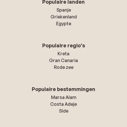
Populaire landen
niks van: je kan dagelijks kiezen tussen
Spanje
tientallen bakken/schallen met eten.
Griekenland
Anderzijds snap ik het wel: de kwaliteit is
Egypte
toch bij veel gerechten onder basis-niveau.
In mijn gedachten heb ik Gordon Ramsay
meerdere malen in mijn oren horen
Populaire regio's
piepen:-) Maar feit blijft wel dat er voor
iedereen wat lekkers te eten valt, juist
Kreta
vanwege het gevarieerde aanbod! En oh ja
Gran Canaria
5: dit zou in de loop der tijd natuurlijk
Rode zee
kunnen wijzigen, maar het volgende gold
tijdens ons verblijf: ijsjes van Ola (2 of 3
verschillende Twisters), Magnum enzo, en
Populaire bestemmingen
mixje cocktail van a-merk sterke drank
Marsa Alam
zoals havanna club voor Rum. Scheelt weer
Costa Adeje
in de mate van koppijn;-).
Side