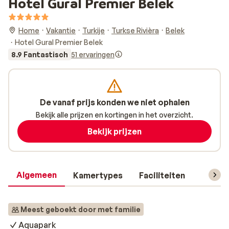
Hotel Gural Premier Belek
Home
Vakantie
Turkije
Turkse Rivièra
Belek
Hotel Gural Premier Belek
8.9 Fantastisch
51 ervaringen
De vanaf prijs konden we niet ophalen
Bekijk alle prijzen en kortingen in het overzicht.
Bekijk prijzen
Algemeen
Kamertypes
Faciliteiten
Reisin
Meest geboekt door met familie
Aquapark