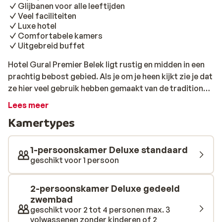
Glijbanen voor alle leeftijden
Veel faciliteiten
Luxe hotel
Comfortabele kamers
Uitgebreid buffet
Hotel Gural Premier Belek ligt rustig en midden in een
prachtig bebost gebied. Als je om je heen kijkt zie je dat
ze hier veel gebruik hebben gemaakt van de traditionele
Turkse architectuur. Je kunt heerlijk dineren in één van
Lees meer
de restaurants van het hotel, waar ze zowel Turkse als
Kamertypes
internationale gerechten serveren. Alle hotelkamers
zijn zeer comfortabel en luxe ingericht. Hotel Gural
Premier Belek is een heerlijk vakantieadres voor zowel
1-persoonskamer Deluxe standaard
jong als oud. Voor een zon, zee en strandvakantie zit je
geschikt voor 1 persoon
hier helemaal goed, want er is een heerlijk zwembad en
je staat zo op het strand. Maar ook wanneer je juist
2-persoonskamer Deluxe gedeeld
gebruik wilt maken van diverse faciliteiten zit je hier
zwembad
perfect! Er is namelijk van alles te beleven. Zo heb je tal
geschikt voor 2 tot 4 personen max. 3
van sportieve faciliteiten zoals een tennisbaan,
volwassenen zonder kinderen of 2