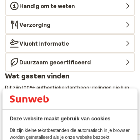
Handig om te weten
Verzorging
Vlucht informatie
Duurzaam gecertificeerd
Wat gasten vinden
Dit zijn 100% authentieke klantbeoordelingen die hun
ervaring met ons product eerlijk weergeven.
Meer over beoordelingen
Fantastisch
8.9
Deze website maakt gebruik van cookies
51 ervaringen
Meest geboekt door met familie
Dit zijn kleine tekstbestanden die automatisch in je browser
worden geïnstalleerd als je onze website bezoekt.