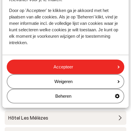
Résidence l'Alpeggio
Door op 'Accepteer' te klikken ga je akkoord met het
plaatsen van alle cookies. Als je op 'Beheren’ klikt, vind je
Chalet Grizzly
meer informatie incl. de volledige lijst van cookies waar je
kunt selecteren welke cookies je wilt toestaan. Je kunt op
Base Camp Lodge Les Deux Alpes
elk moment je voorkeuren wijzigen of je toestemming
intrekken.
Hôtel Belambra L’Orée des Pistes
Accepteer
Chalet Sandy
Weigeren
Hotel Chamois Lodge
Beheren
The People Les 2 Alpes
Hôtel Les Mélèzes