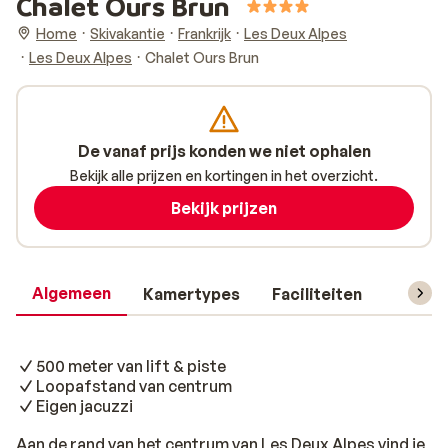
Chalet Ours Brun
Home
Skivakantie
Frankrijk
Les Deux Alpes
Les Deux Alpes
Chalet Ours Brun
De vanaf prijs konden we niet ophalen
Bekijk alle prijzen en kortingen in het overzicht.
Bekijk prijzen
Algemeen
Kamertypes
Faciliteiten
Reisin
500 meter van lift & piste
Loopafstand van centrum
Eigen jacuzzi
Aan de rand van het centrum van Les Deux Alpes vind je