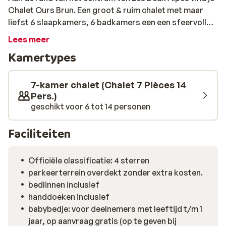
Chalet Ours Brun. Een groot & ruim chalet met maar
liefst 6 slaapkamers, 6 badkamers een een sfeervolle
woonkamer met open keuken. Ook beschikt het chalet
Lees meer
over een eigen jacuzzi op het balkon. Hier kun je heerlijk
Kamertypes
ontspannen met uitzicht op de bergen. Zowel de skilift
als de piste vind je op slechts 500 meter afstand.
7-kamer chalet (Chalet 7 Pièces 14
Pers.)
geschikt voor 6 tot 14 personen
Faciliteiten
Officiële classificatie: 4 sterren
parkeerterrein overdekt zonder extra kosten.
bedlinnen inclusief
handdoeken inclusief
babybedje: voor deelnemers met leeftijd t/m 1
jaar, op aanvraag gratis (op te geven bij