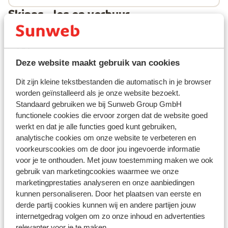
Skipas, -les en verhuur
Skipas
Deze website maakt gebruik van cookies
Skilessen
Dit zijn kleine tekstbestanden die automatisch in je browser
worden geïnstalleerd als je onze website bezoekt.
Skimateriaal
Standaard gebruiken we bij Sunweb Group GmbH
functionele cookies die ervoor zorgen dat de website goed
werkt en dat je alle functies goed kunt gebruiken,
Andere accommodaties in Les Deux
analytische cookies om onze website te verbeteren en
Alpes
voorkeurscookies om de door jou ingevoerde informatie
voor je te onthouden. Met jouw toestemming maken we ook
gebruik van marketingcookies waarmee we onze
Hotel Serre Palas
marketingprestaties analyseren en onze aanbiedingen
kunnen personaliseren. Door het plaatsen van eerste en
Résidence Neige et Soleil
derde partij cookies kunnen wij en andere partijen jouw
internetgedrag volgen om zo onze inhoud en advertenties
relevanter voor je te maken.