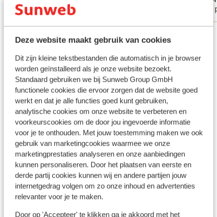
aanwezi
Met familie
Met 
beweerd
verster
Bekijk alle 5 ervaringen
aanwezi
Deze website maakt gebruik van cookies
als bes
Ligging
vakanti
Dit zijn kleine tekstbestanden die automatisch in je browser
worden geïnstalleerd als je onze website bezoekt.
Standaard gebruiken we bij Sunweb Group GmbH
functionele cookies die ervoor zorgen dat de website goed
werkt en dat je alle functies goed kunt gebruiken,
Bekijk op kaart
analytische cookies om onze website te verbeteren en
voorkeurscookies om de door jou ingevoerde informatie
voor je te onthouden. Met jouw toestemming maken we ook
gebruik van marketingcookies waarmee we onze
marketingprestaties analyseren en onze aanbiedingen
Afstanden
kunnen personaliseren. Door het plaatsen van eerste en
Centrum: 200 m
derde partij cookies kunnen wij en andere partijen jouw
internetgedrag volgen om zo onze inhoud en advertenties
Skipiste: 0 m
relevanter voor je te maken.
Direct aan de skipiste
Skilift: 50 m
Door op 'Accepteer' te klikken ga je akkoord met het