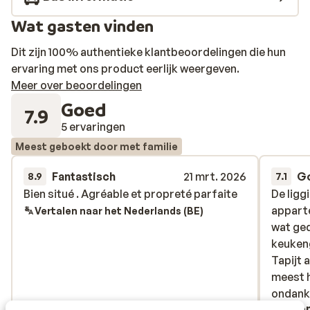
Wat gasten vinden
Dit zijn 100% authentieke klantbeoordelingen die hun
ervaring met ons product eerlijk weergeven.
Meer over beoordelingen
Goed
7.9
5 ervaringen
Meest geboekt door met familie
Fantastisch
21 mrt. 2026
G
8.9
7.1
Bien situé . Agréable et propreté parfaite
Bien situé . Agréable et propreté parfaite
De ligg
De ligg
appart
appart
Vertalen naar het Nederlands (BE)
wat ged
wat ged
keukeng
keukeng
Tapijt 
Tapijt 
meest h
meest h
ondanks
ondanks
Anoniem
Ano