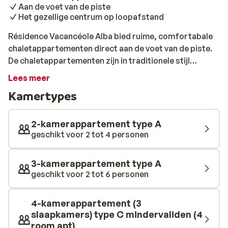
Aan de voet van de piste
Het gezellige centrum op loopafstand
Résidence Vacancéole Alba bied ruime, comfortabale
chaletappartementen direct aan de voet van de piste.
De chaletappartementen zijn in traditionele stijl
ingericht en hebben om die reden een warme
Lees meer
uitstraling. De appartementen zijn voorzien van een
Kamertypes
volledig uitgeruste keuken, een terras en een
flatscreen TV met DVD-speler. Résidence Alba heeft
appartementen beschikaar tot 10 personen, ideaal dus
2-kamerappartement type A
voor families of kleine groepen. Het gezellige centrum
geschikt voor 2 tot 4 personen
van les Deux Alpes is te voet te bereiken. Geniet hier
van de winkelpromenade, restaurants en bars en de
3-kamerappartement type A
typische Franse sfeer.
geschikt voor 2 tot 6 personen
4-kamerappartement (3
slaapkamers) type C mindervaliden (4
room apt)