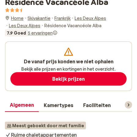
Résidence Vacancéole Alba
Home
Skivakantie
Frankrijk
Les Deux Alpes
Les Deux Alpes
Résidence Vacancéole Alba
7.9 Goed
5 ervaringen
De vanaf prijs konden we niet ophalen
Bekijk alle prijzen en kortingen in het overzicht.
Bekijk prijzen
Algemeen
Kamertypes
Faciliteiten
Reisin
Meest geboekt door met familie
Ruime chaletappartementen