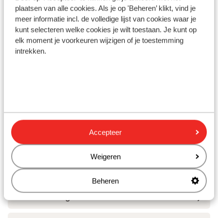
plaatsen van alle cookies. Als je op 'Beheren’ klikt, vind je
Skipas, -les en verhuur
meer informatie incl. de volledige lijst van cookies waar je
kunt selecteren welke cookies je wilt toestaan. Je kunt op
Skipas
elk moment je voorkeuren wijzigen of je toestemming
intrekken.
Skilessen
Skimateriaal
Andere accommodaties in Les Deux
Accepteer
Alpes
Weigeren
Hotel Serre Palas
Beheren
Résidence Neige et Soleil