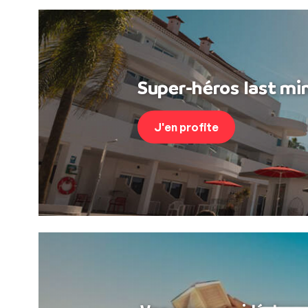
Super-héros last min
J'en profite