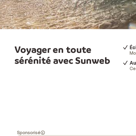
Voyager en toute
Éc
Mod
sérénité avec Sunweb
Au
Ce 
Sponsorisé