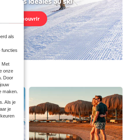
acances idéales au ski
Découvrir
erd als
 functies
. Met
e onze
mories
n. Door
 jouw
te maken.
. Als je
aar je
rkeuren