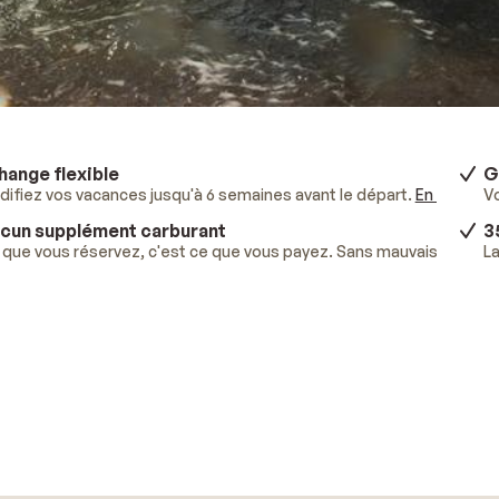
hange flexible
G
ifiez vos vacances jusqu'à 6 semaines avant le départ.
En savoir p
V
cun supplément carburant
3
que vous réservez, c'est ce que vous payez. Sans mauvaises surpr
La