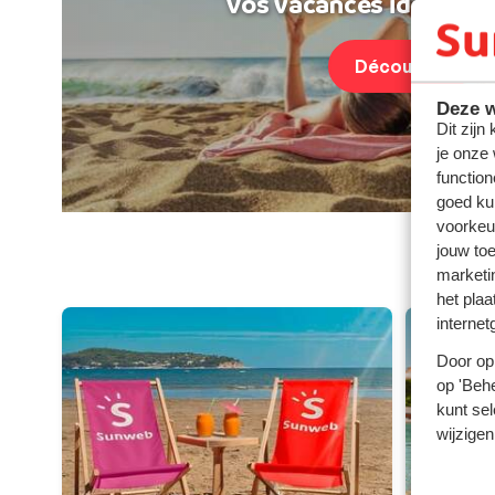
Vos vacances idéales au
Découvrir
Deze w
Dit zijn
je onze
function
goed ku
voorkeu
jouw to
Parte
marketi
het plaa
internet
Door op 
op 'Behe
kunt sel
wijzigen