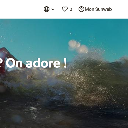
0
Mon Sunweb
? On adore !