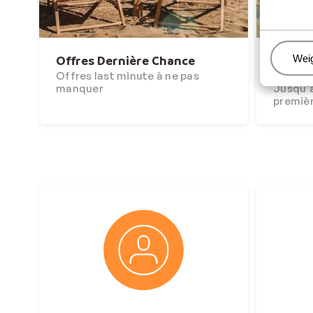
Beh
Wei
Offres Dernière Chance
Et si l
hiver ?
Offres last minute à ne pas
manquer
Jusqu'à
premiè