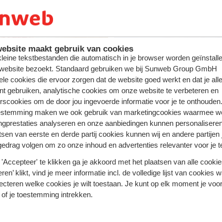
 soleil
Vos v
ebsite maakt gebruik van cookies
 kleine tekstbestanden die automatisch in je browser worden geïnstalle
 website bezoekt. Standaard gebruiken we bij Sunweb Group GmbH
ele cookies die ervoor zorgen dat de website goed werkt en dat je alle
nt gebruiken, analytische cookies om onze website te verbeteren en
rscookies om de door jou ingevoerde informatie voor je te onthouden
estemming maken we ook gebruik van marketingcookies waarmee w
z en vacances avec Sunweb ! #creatingme
ngprestaties analyseren en onze aanbiedingen kunnen personalisere
tsen van eerste en derde partij cookies kunnen wij en andere partijen
gedrag volgen om zo onze inhoud en advertenties relevanter voor je 
'Accepteer' te klikken ga je akkoord met het plaatsen van alle cookies
ren’ klikt, vind je meer informatie incl. de volledige lijst van cookies w
ecteren welke cookies je wilt toestaan. Je kunt op elk moment je voo
 of je toestemming intrekken.