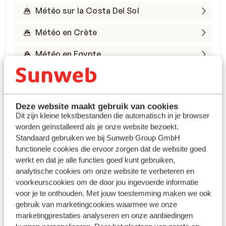
Météo sur la Costa Del Sol
Météo en Crète
Météo en Egypte
Météo en Espagne
Météo en Grèce
Deze website maakt gebruik van cookies
Dit zijn kleine tekstbestanden die automatisch in je browser
Météo à Gran Canaria
worden geïnstalleerd als je onze website bezoekt.
Standaard gebruiken we bij Sunweb Group GmbH
functionele cookies die ervoor zorgen dat de website goed
werkt en dat je alle functies goed kunt gebruiken,
analytische cookies om onze website te verbeteren en
voorkeurscookies om de door jou ingevoerde informatie
voor je te onthouden. Met jouw toestemming maken we ook
Profitez de l’automne
gebruik van marketingcookies waarmee we onze
marketingprestaties analyseren en onze aanbiedingen
sous le soleil du sud