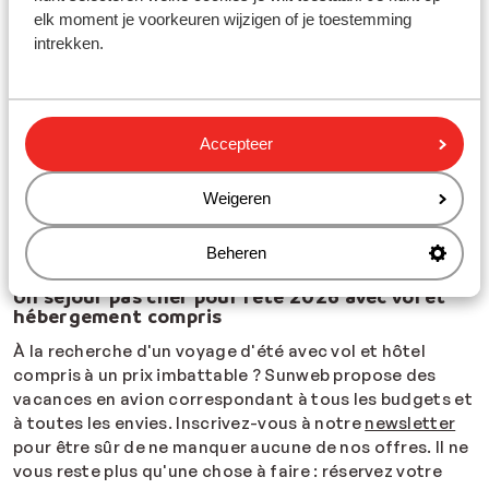
chouchouter ? Optez pour des
vacances d'été all-
elk moment je voorkeuren wijzigen of je toestemming
inclusive 2026
: tout est inclus ! Au sein d’un hôtel all-in,
intrekken.
vous pourrez profiter de la nourriture et des boissons à
volonté ! Vous n’aurez donc à vous soucier de rien lors
de votre séjour au soleil. Vous vous demandez où partir
en juillet pendant les vacances scolaires d'été ?
Accepteer
Pourquoi ne pas découvrir le charme de
la Riviera
Turque
,
la Crète
,
Hurghada
ou encore
l'Espagne
ou
la
Weigeren
Croatie
, nos destinations estivales phares ? Besoin
d'inspiration ? Découvrez
les plus belles destinations
de la côte turque
.
Beheren
Un séjour pas cher pour l'été 2026 avec vol et
hébergement compris
À
la recherche d'un voyage d'été avec vol et hôtel
compris à un prix imbattable ? Sunweb propose des
vacances en avion correspondant à tous les budgets et
à toutes les envies. Inscrivez-vous à notre
newsletter
pour être sûr de ne manquer aucune de nos offres. Il ne
vous reste plus qu'une chose à faire : réservez votre