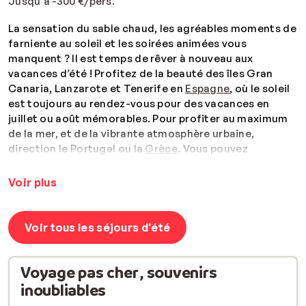
Jusqu'à -300 €/pers.
La sensation du sable chaud, les agréables moments de
farniente au soleil et les soirées animées vous
manquent ? Il est temps de rêver à nouveau aux
vacances d’été ! Profitez de la beauté des îles Gran
Canaria, Lanzarote et Tenerife en
Espagne
, où le soleil
est toujours au rendez-vous pour des vacances en
juillet ou août mémorables. Pour profiter au maximum
de la mer, et de la vibrante atmosphère urbaine,
direction le Portugal
ou la
Grèce
.
Vous pouvez
également opter pour le dépaysement le plus total en
optant pour des vacances en famille en
Turquie
ou
Voir plus
l'
Égypte
.
Réservez dès maintenant votre séjour estival
et profitez d'une réduction pouvant aller jusqu'à 300
euros par personne.
Voir tous les séjours d'été
Voyage pas cher , souvenirs
inoubliables