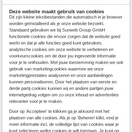
Deze website maakt gebruik van cookies
Dit zijn kleine tekstbestanden die automatisch in je browser
Réservez vos vacances d'été pas chères
worden geïnstalleerd als je onze website bezoekt.
Standaard gebruiken we bij Sunweb Group GmbH
avec Sunweb
functionele cookies die ervoor zorgen dat de website goed
werkt en dat je alle functies goed kunt gebruiken,
Des vacances d'été en famille
analytische cookies om onze website te verbeteren en
Vous souhaitez partir en vacance en famille cet été ?
voorkeurscookies om de door jou ingevoerde informatie
Sunweb vous propose des séjours destinés aux familles
voor je te onthouden. Met jouw toestemming maken we ook
avec enfants dans un hôtel en bord de mer avec toutes
gebruik van marketingcookies waarmee we onze
les installations nécessaires comme les clubs enfant ou
marketingprestaties analyseren en onze aanbiedingen
encore les piscines avec toboggans. Vous partez avec
kunnen personaliseren. Door het plaatsen van eerste en
des enfants plus âgés ? Optez pour nos
hébergements
derde partij cookies kunnen wij en andere partijen jouw
Selections
. Une belle occasion de partager des
internetgedrag volgen om zo onze inhoud en advertenties
vacances inoubliables avec toute votre tribu.
relevanter voor je te maken.
Destinations vacances été all-inclusive
Door op 'Accepteer' te klikken ga je akkoord met het
plaatsen van alle cookies. Als je op 'Beheren’ klikt, vind je
Comme une envie de parfaire votre bronzage à la plage,
meer informatie incl. de volledige lijst van cookies waar je
siroter de savoureux cocktails et vous faire
kunt selecteren welke cookies je wilt toestaan. Je kunt op