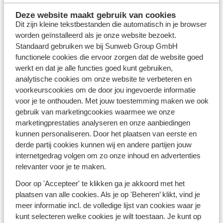
Qui sommes-nous ?
Deze website maakt gebruik van cookies
Espace presse et média
Dit zijn kleine tekstbestanden die automatisch in je browser
Contact & FAQ
worden geïnstalleerd als je onze website bezoekt.
Réserver des Extras
Standaard gebruiken we bij Sunweb Group GmbH
functionele cookies die ervoor zorgen dat de website goed
Blog
werkt en dat je alle functies goed kunt gebruiken,
Cookies
analytische cookies om onze website te verbeteren en
Conditions
voorkeurscookies om de door jou ingevoerde informatie
Informations de voyage
voor je te onthouden. Met jouw toestemming maken we ook
Glossaire
gebruik van marketingcookies waarmee we onze
Droit de renonciation
marketingprestaties analyseren en onze aanbiedingen
Annulation
kunnen personaliseren. Door het plaatsen van eerste en
Confidentialité
derde partij cookies kunnen wij en andere partijen jouw
Clause de non responsabilité
internetgedrag volgen om zo onze inhoud en advertenties
Déclaration d'accessibilité
relevanter voor je te maken.
Travailler chez Sunweb
Déposer une plainte
Door op 'Accepteer' te klikken ga je akkoord met het
Vacances durables
plaatsen van alle cookies. Als je op 'Beheren’ klikt, vind je
meer informatie incl. de volledige lijst van cookies waar je
kunt selecteren welke cookies je wilt toestaan. Je kunt op