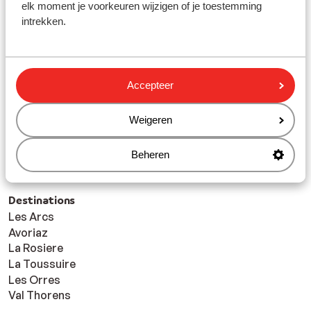
Pays populaire
elk moment je voorkeuren wijzigen of je toestemming
France
intrekken.
Stations de ski
Espace San Bernardo
Accepteer
Les Deux Alpes
Les Portes du Soleil
Weigeren
Les Sybelles
Les Trois Vallées
Beheren
Paradiski
Destinations
Les Arcs
Avoriaz
La Rosiere
La Toussuire
Les Orres
Val Thorens