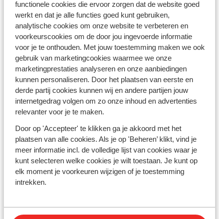
functionele cookies die ervoor zorgen dat de website goed
allemaal mogelijk. Met de auto heb je de flexibiliteit om
werkt en dat je alle functies goed kunt gebruiken,
je route aan te passen aan je stemming en interesses,
analytische cookies om onze website te verbeteren en
terwijl je onderweg geniet van prachtige landschappen.
voorkeurscookies om de door jou ingevoerde informatie
Waar wacht je nog op? Pak je koffers, stap in de auto en
voor je te onthouden. Met jouw toestemming maken we ook
ervaar de ultieme vrijheid en spontaniteit van een last
gebruik van marketingcookies waarmee we onze
minute autovakantie!
marketingprestaties analyseren en onze aanbiedingen
kunnen personaliseren. Door het plaatsen van eerste en
Ontdek Nederland met een autovakantie
derde partij cookies kunnen wij en andere partijen jouw
Ontdek de schoonheid van een strandvakantie in
internetgedrag volgen om zo onze inhoud en advertenties
Nederland en geniet van eindeloze zandstranden en de
relevanter voor je te maken.
frisse zeelucht. Wil je in Nederland op vakantie? Met
Door op 'Accepteer' te klikken ga je akkoord met het
een autovakantie naar Zeeland rijd je door
plaatsen van alle cookies. Als je op 'Beheren’ klikt, vind je
schilderachtige kustplaatsen en langs uitgestrekte
meer informatie incl. de volledige lijst van cookies waar je
stranden – perfect voor een ontspannen uitje. Of kies
kunt selecteren welke cookies je wilt toestaan. Je kunt op
voor een autovakantie naar Limburg, waar het
elk moment je voorkeuren wijzigen of je toestemming
glooiende landschap en de charmante dorpjes je
intrekken.
verwelkomen met hun rijke historie en bourgondische
sfeer. In Nederland op vakantie gaan biedt voor ieder
wat wils, van strand tot heuvels, allemaal binnen een
paar drukken op het gaspendaal. Van een all inclusive