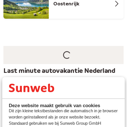
Oostenrijk
Last minute autovakantie Nederland
Heb je een paar dagen vrij of wil je Nederland spontaan
per auto ontdekken? Last minute autovakanties bieden
de perfecte oplossing voor vakantiegangers die op
zoek zijn naar avontuur zonder lange planningen. Of je
Deze website maakt gebruik van cookies
nu zin hebt om de zonovergoten stranden van
Dit zijn kleine tekstbestanden die automatisch in je browser
de
Waddeneilanden
te verkennen of je te laten
worden geïnstalleerd als je onze website bezoekt.
verrassen door de verborgen juweeltjes in
Noord-
Standaard gebruiken we bij Sunweb Group GmbH
Holland
, een last minute autovakantie maakt het