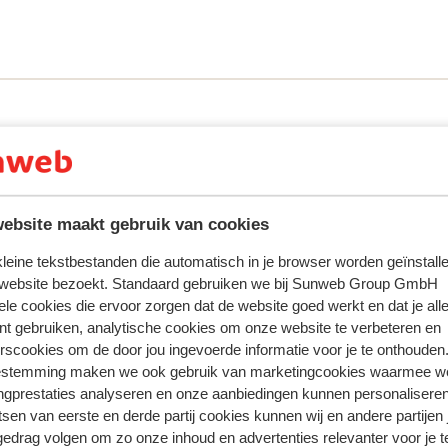
and van het charmante centrum van
je zorgeloos genieten van alles wat dit
t zwembad, waar ligbedjes en parasols voor
rfrissingen kun je terecht bij de pool bar
amen, zodat je optimaal kunt genieten van
n drinkmogelijkheden.
ebsite maakt gebruik van cookies
 kleine tekstbestanden die automatisch in je browser worden geïnstalle
 ervaring met ons product eerlijk weergeven.
 website bezoekt. Standaard gebruiken we bij Sunweb Group GmbH
ele cookies die ervoor zorgen dat de website goed werkt en dat je alle
nt gebruiken, analytische cookies om onze website te verbeteren en
rscookies om de door jou ingevoerde informatie voor je te onthouden
Meest geboekt door met p
estemming maken we ook gebruik van marketingcookies waarmee w
ngprestaties analyseren en onze aanbiedingen kunnen personalisere
2025
Goed
16 aug.
6.3
tsen van eerste en derde partij cookies kunnen wij en andere partijen
ten.
ten.
Opholdet var ok men tænker ikke at de ligger til 4
Opholdet var ok men tænker ikke at de ligger til 4
gedrag volgen om zo onze inhoud en advertenties relevanter voor je 
ed
ed
stjerner men nærmere 3
stjerner men nærmere 3