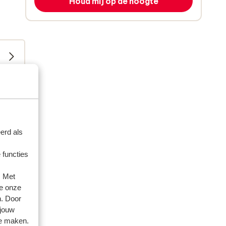
Houd mij op de hoogte
erd als
 functies
. Met
artner
e onze
n. Door
 2025
 jouw
te maken.