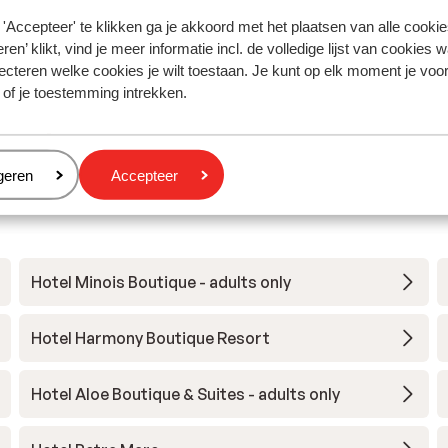
Vertalen naar het Nederlands (BE)
'Accepteer' te klikken ga je akkoord met het plaatsen van alle cookies
ra,
ra,
ren’ klikt, vind je meer informatie incl. de volledige lijst van cookies w
ecteren welke cookies je wilt toestaan. Je kunt op elk moment je voo
en,
 of je toestemming intrekken.
Anoniem
Vrienden
eren
geren
Accepteer
Hotel Minois Boutique - adults only
Hotel Harmony Boutique Resort
Hotel Aloe Boutique & Suites - adults only