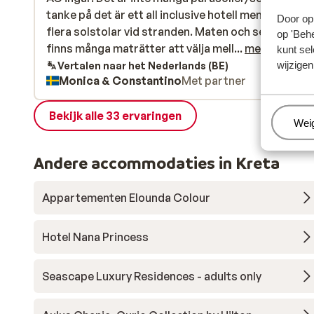
tanke på det är ett all inclusive hotell men det finns
tanke på det är ett all inclusive hotell men det finns
Door op 
flera solstolar vid stranden. Maten och service är b
flera solstolar vid stranden. Maten och service är b
op 'Behe
finns många maträtter att välja mellan. Hotellet är
finns många maträtter att välja mell...
meer
kunt sel
uppdelat i flera byggnader. Vi bodde på Mare Gard
wijzigen
Vertalen naar het Nederlands (BE)
Monica & Constantino
Met partner
där finns inte hiss.
Bekijk alle 33 ervaringen
Beh
Wei
Andere accommodaties in Kreta
Appartementen Elounda Colour
Hotel Nana Princess
Seascape Luxury Residences - adults only