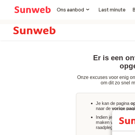
Ons aanbod
Last minute
Er is een o
opg
Onze excuses voor enig on
om dit zo snel m
Je kan de pagina
o
naar de
vorige pag
Indien je
onmiddelli
maken van jouw boe
raadplegen of
conta