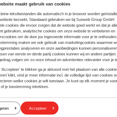
ebsite maakt gebruik van cookies
 kleine tekstbestanden die automatisch in je browser worden geïnstalle
k & boek
 website bezoekt. Standaard gebruiken we bij Sunweb Group GmbH
ele cookies die ervoor zorgen dat de website goed werkt en dat je alle
nt gebruiken, analytische cookies om onze website te verbeteren en
rscookies om de door jou ingevoerde informatie voor je te onthouden
estemming maken we ook gebruik van marketingcookies waarmee w
erani
Appartementen Eanthia Beach
ngprestaties analyseren en onze aanbiedingen kunnen personalisere
tsen van eerste en derde partij cookies kunnen wij en andere partijen
gedrag volgen om zo onze inhoud en advertenties relevanter voor je 
'Accepteer' te klikken ga je akkoord met het plaatsen van alle cookies
Populaire regio's
ren’ klikt, vind je meer informatie incl. de volledige lijst van cookies w
Kreta
ecteren welke cookies je wilt toestaan. Je kunt op elk moment je voo
Gran Canaria
 of je toestemming intrekken.
Rode zee
Cookies en privacy
eren
geren
Accepteer
Privacy