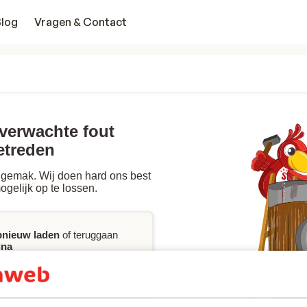
Blog
Vragen & Contact
nverwachte fout
etreden
gemak. Wij doen hard ons best
ogelijk op te lossen.
pnieuw laden
of teruggaan
ina
jke assistentie
wilt bij het
king, kan je onze FAQ
ct
met ons opnemen.