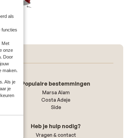
erd als
 functies
. Met
e onze
n. Door
 jouw
te maken.
. Als je
Populaire bestemmingen
aar je
Marsa Alam
rkeuren
Costa Adeje
Side
Heb je hulp nodig?
Vragen & contact