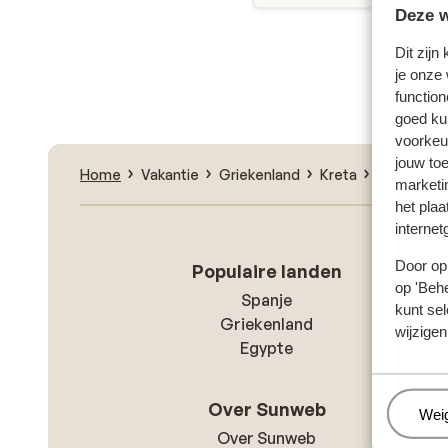
Deze w
Dit zijn
Zoe
je onze
function
goed ku
voorkeu
jouw to
Home
Vakantie
Griekenland
Kreta
Chania - G
marketi
het plaa
internet
Door op 
Populaire landen
op 'Behe
Spanje
kunt sel
Griekenland
wijzigen
Egypte
Over Sunweb
Beh
Wei
Over Sunweb