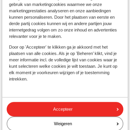
gebruik van marketingcookies waarmee we onze
Bekijk op kaart
marketingprestaties analyseren en onze aanbiedingen
kunnen personaliseren. Door het plaatsen van eerste en
derde partij cookies kunnen wij en andere partijen jouw
internetgedrag volgen om zo onze inhoud en advertenties
relevanter voor je te maken.
In de buurt
Strand: 350 m
Door op 'Accepteer' te klikken ga je akkoord met het
plaatsen van alle cookies. Als je op 'Beheren’ klikt, vind je
In het centrum
meer informatie incl. de volledige lijst van cookies waar je
Luchthaven: 23 km
kunt selecteren welke cookies je wilt toestaan. Je kunt op
Haven: 26 km
elk moment je voorkeuren wijzigen of je toestemming
Bushalte: 50 m
intrekken.
Pinautomaat: 50 m
Winkels: 5 m
(Mini)supermarkt: 50 m
Restaurant: 40 m
Accepteer
Apotheek: 50 m
Aan een drukke weg
Weigeren