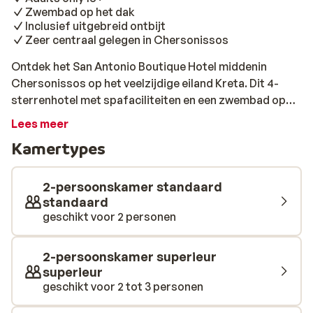
Zwembad op het dak
Inclusief uitgebreid ontbijt
Zeer centraal gelegen in Chersonissos
Ontdek het San Antonio Boutique Hotel middenin
Chersonissos op het veelzijdige eiland Kreta. Dit 4-
sterrenhotel met spafaciliteiten en een zwembad op
het dak, straalt charme uit en heeft de perfecte mix
Lees meer
van historische elegantie en het moderne comfort van
Kamertypes
een boutique hotel. Elke kamer biedt een fijne en serene
sfeer, met alles dat je nodig hebt voor een comfortabel
verblijf. Perfect om te ontspannen na een dag vol
2-persoonskamer standaard
avonturen op het eiland. Of je nu op verkenning gaat in
standaard
geschikt voor 2 personen
de levendige omgeving of gewoon wilt ontspannen, dit
hotel biedt de ideale uitvalsbasis. Het wellnesscentrum
laat je nog meer relaxen. Dompel jezelf onder in alle luxe
2-persoonskamer superieur
en laat je in de watten leggen in dit fantastische hotel.
superieur
geschikt voor 2 tot 3 personen