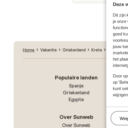
Deze w
Dit zijn
Zoe
je onze
function
goed ku
voorkeu
jouw to
Home
Vakantie
Griekenland
Kreta
Agios Niko
marketi
het plaa
internet
Door op 
Populaire landen
op 'Behe
Spanje
kunt sel
Griekenland
wijzigen
Egypte
Over Sunweb
Beh
Wei
Over Sunweb