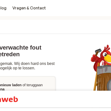
Blog
Vragen & Contact
nverwachte fout
etreden
gemak. Wij doen hard ons best
ogelijk op te lossen.
pnieuw laden
of teruggaan
ina
jke assistentie
wilt bij het
king, kan je onze FAQ
ct
met ons opnemen.