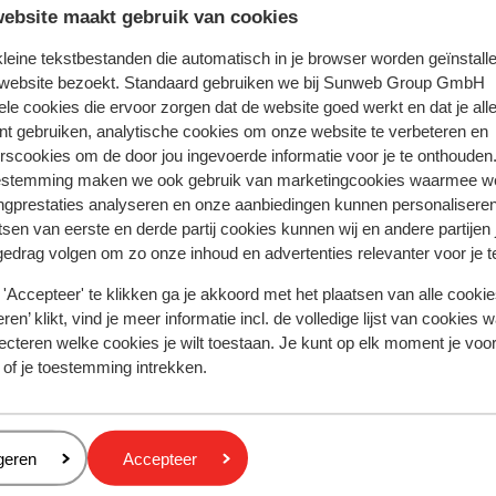
ebsite maakt gebruik van cookies
 kleine tekstbestanden die automatisch in je browser worden geïnstalle
k & boek
 website bezoekt. Standaard gebruiken we bij Sunweb Group GmbH
ele cookies die ervoor zorgen dat de website goed werkt en dat je alle
nt gebruiken, analytische cookies om onze website te verbeteren en
rscookies om de door jou ingevoerde informatie voor je te onthouden
estemming maken we ook gebruik van marketingcookies waarmee w
laos
Lazar Lux & Beach Walk Apartment Suites
ngprestaties analyseren en onze aanbiedingen kunnen personalisere
tsen van eerste en derde partij cookies kunnen wij en andere partijen
gedrag volgen om zo onze inhoud en advertenties relevanter voor je 
'Accepteer' te klikken ga je akkoord met het plaatsen van alle cookies
Populaire regio's
ren’ klikt, vind je meer informatie incl. de volledige lijst van cookies w
Kreta
ecteren welke cookies je wilt toestaan. Je kunt op elk moment je voo
Gran Canaria
 of je toestemming intrekken.
Rode zee
Cookies en privacy
eren
geren
Accepteer
Privacy