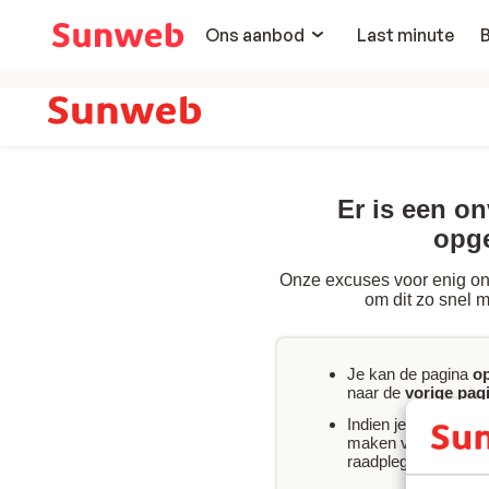
Ons aanbod
Last minute
Er is een o
opg
Onze excuses voor enig on
om dit zo snel m
Je kan de pagina
o
naar de
vorige pag
Indien je
onmiddelli
maken van jouw boe
raadplegen of
conta