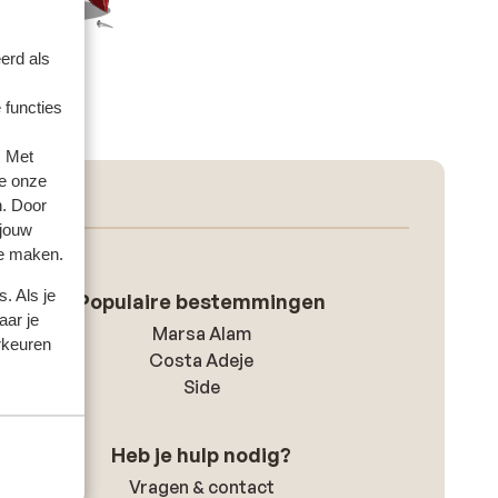
erd als
 functies
. Met
e onze
n. Door
 jouw
te maken.
. Als je
Populaire bestemmingen
aar je
Marsa Alam
rkeuren
Costa Adeje
Side
Heb je hulp nodig?
Vragen & contact