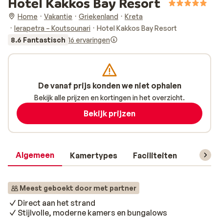
Hotel Kakkos Bay Resort
Home
Vakantie
Griekenland
Kreta
Ierapetra – Koutsounari
Hotel Kakkos Bay Resort
8.6 Fantastisch
16 ervaringen
De vanaf prijs konden we niet ophalen
Bekijk alle prijzen en kortingen in het overzicht.
Bekijk prijzen
Algemeen
Kamertypes
Faciliteiten
Reisin
Meest geboekt door met partner
Direct aan het strand
Stijlvolle, moderne kamers en bungalows