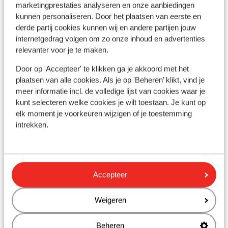
marketingprestaties analyseren en onze aanbiedingen
kunnen personaliseren. Door het plaatsen van eerste en
derde partij cookies kunnen wij en andere partijen jouw
In de buurt
internetgedrag volgen om zo onze inhoud en advertenties
Aan het strand (kiezelstrand, ligstoelen (gratis) ,
relevanter voor je te maken.
parasol (gratis) , handdoekenservice (gratis) )
Door op 'Accepteer' te klikken ga je akkoord met het
Centrum Koutsounari: 500 m
plaatsen van alle cookies. Als je op 'Beheren’ klikt, vind je
Centrum Ierapetra: 10 km
meer informatie incl. de volledige lijst van cookies waar je
Luchthaven: 110 km
kunt selecteren welke cookies je wilt toestaan. Je kunt op
Bushalte: 200 m
elk moment je voorkeuren wijzigen of je toestemming
Pinautomaat: 10 km
intrekken.
Winkels: 9 km
(Mini)supermarkt: 200 m
Restaurant: 500 m
Rustig gelegen
Accepteer
Weigeren
Andere accommodaties in Kreta
Beheren