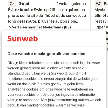
Goed
2 weken geleden
F
7.4
9.7
Évitez la suite Swim up 218 - celle qui est en
Évitez la suite Swim up 218 - celle qui est en
Mycket 
Mycket 
photo sur le site de l’hôtel et de sunweb. Le
photo sur le site de l’hôtel et de sunweb. Le
tillmöt
tillmöt
long de la route, bruyante au possible..
long de la route, bruyante au possible..
restaur
restaur
ligger 
ligger 
Vertalen naar het Nederlands (BE)
utanfö
utanfö
Verta
Anoniem
Ano
Alleenstaande ouder
Met 
Deze website maakt gebruik van cookies
Bekijk alle 16 ervaringen
Dit zijn kleine tekstbestanden die automatisch in je browser
Ligging
worden geïnstalleerd als je onze website bezoekt.
Standaard gebruiken we bij Sunweb Group GmbH
functionele cookies die ervoor zorgen dat de website goed
werkt en dat je alle functies goed kunt gebruiken,
analytische cookies om onze website te verbeteren en
voorkeurscookies om de door jou ingevoerde informatie
Bekijk op kaart
voor je te onthouden. Met jouw toestemming maken we ook
gebruik van marketingcookies waarmee we onze