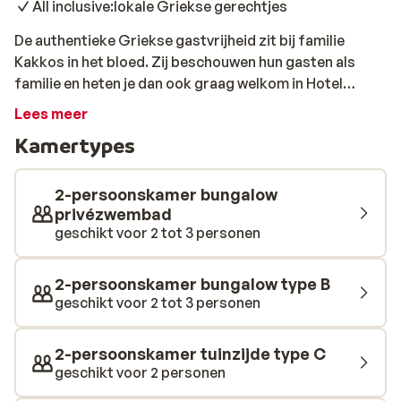
All inclusive:lokale Griekse gerechtjes
De authentieke Griekse gastvrijheid zit bij familie
Kakkos in het bloed. Zij beschouwen hun gasten als
familie en heten je dan ook graag welkom in Hotel
Kakkos Bay Resort. Dit gezinsvriendelijke hotel ligt bij
Lees meer
het dorpje Koutsounari en wordt omringd door
Kamertypes
prachtige natuur inclusief een kristalheldere zee. Voor
de deur ligt een privé strandje waar jouw ligbed al voor
je klaarstaat voor een dag pure ontspanning.
2-persoonskamer bungalow
Overnachten doe je in fijne kamers met een knus
privézwembad
geschikt voor 2 tot 3 personen
comfort. Voor net een beetje extra luxe zijn er ook
kamers met een privé zwembad. Ook de culinaire
verwennerij staat centraal; van een energie vol
2-persoonskamer bungalow type B
mediterraan ontbijt tot traditionele Griekse gerechten
geschikt voor 2 tot 3 personen
plus internationale klassiekers bij de lunch en het diner.
In het gezellige à-la-carterestaurant wordt alles bereid
2-persoonskamer tuinzijde type C
met lokale ingrediënten, zodat je de Griekse keuken
geschikt voor 2 personen
goed leert kennen. Tussendoor zijn er heerlijke