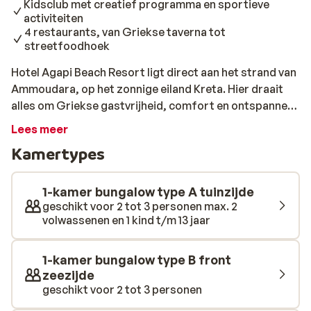
Kidsclub met creatief programma en sportieve
activiteiten
4 restaurants, van Griekse taverna tot
streetfoodhoek
Hotel Agapi Beach Resort ligt direct aan het strand van
Ammoudara, op het zonnige eiland Kreta. Hier draait
alles om Griekse gastvrijheid, comfort en ontspannen
vakantiedagen met lekker eten en leuke activiteiten.
Lees meer
Dankzij de ligging aan zee, meerdere zwembaden en
Kamertypes
uitgebreide all-inclusive formule hoef je je nergens
zorgen over te maken. De kamers en bungalows zijn
licht en stijlvol ingericht, met veel natuurlijke materialen
1-kamer bungalow type A tuinzijde
en originele details. Je merkt dat er aandacht is
geschikt voor 2 tot 3 personen max. 2
volwassenen en 1 kind t/m 13 jaar
besteed aan sfeer: gezellige zithoekjes, moderne
accenten en een warme, huiselijke uitstraling. Veel
kamers hebben een balkon of terras met uitzicht op de
1-kamer bungalow type B front
tuin, het zwembad of de zee. Op het resort vind je drie
zeezijde
zwembaden, een apart kinderbad en volop ruimte om
geschikt voor 2 tot 3 personen
te relaxen in de zon. Voor kinderen is er een Kidsclub en