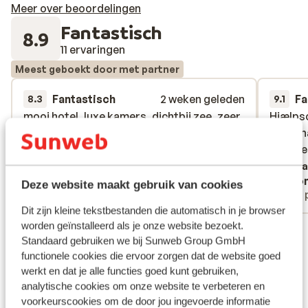
Meer over beoordelingen
Fantastisch
8.9
11 ervaringen
Meest geboekt door met partner
Fantastisch
2 weken geleden
Fa
8.3
9.1
mooi hotel, luxe kamers, dichtbij zee, zeer
mooi hotel, luxe kamers, dichtbij zee, zeer
Hjælpso
Hjælpso
vriendelijk en behulpzaam personeel.
vriendelijk en behulpzaam personeel.
person
person
service
service
Verta
Anoniem
Ano
Deze website maakt gebruik van cookies
Met partner
Met 
Dit zijn kleine tekstbestanden die automatisch in je browser
worden geïnstalleerd als je onze website bezoekt.
Bekijk alle 11 ervaringen
Standaard gebruiken we bij Sunweb Group GmbH
Ligging
functionele cookies die ervoor zorgen dat de website goed
werkt en dat je alle functies goed kunt gebruiken,
analytische cookies om onze website te verbeteren en
voorkeurscookies om de door jou ingevoerde informatie