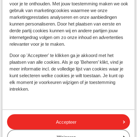
voor je te onthouden. Met jouw toestemming maken we ook
gebruik van marketingcookies waarmee we onze
Bekijk op kaart
marketingprestaties analyseren en onze aanbiedingen
kunnen personaliseren. Door het plaatsen van eerste en
derde partij cookies kunnen wij en andere partijen jouw
internetgedrag volgen om zo onze inhoud en advertenties
relevanter voor je te maken.
In de buurt
Aan het strand (zandstrand, ligstoelen, parasol)
Door op 'Accepteer' te klikken ga je akkoord met het
In het centrum
plaatsen van alle cookies. Als je op 'Beheren’ klikt, vind je
meer informatie incl. de volledige lijst van cookies waar je
Centrum Herklion: 7 km
kunt selecteren welke cookies je wilt toestaan. Je kunt op
Afstand tot luchthaven circa 12, kilometer
elk moment je voorkeuren wijzigen of je toestemming
Haven: 7 km
intrekken.
Bushalte: 30 m
Pinautomaat: 30 m
Winkels: 50 m
Restaurant: 30 m
Apotheek: 100 m
Accepteer
Afstand tot dichtstbijzijnde arts
Aan een hoofdweg