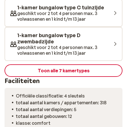
animatie, terwijl jij geniet van een goed boek of een
1-kamer bungalow type C tuinzijde
verfrissend drankje aan de beachbar. Ook het eten is
geschikt voor 2 tot 4 personen max. 3
hier een feestje: van verse buffetten tot à-la-
volwassenen en 1 kind t/m 13 jaar
cartegerechten in de Griekse taverna of het Italiaanse
restaurant. De hoofdstad Heraklion ligt op korte
1-kamer bungalow type D
afstand, ideaal voor een uitstapje naar het Paleis van
zwembadzijde
Knossos of een middagje winkelen. In de directe
geschikt voor 2 tot 4 personen max. 3
omgeving van het hotel zijn gezellige tavernes en
volwassenen en 1 kind t/m 13 jaar
winkeltjes, en ook de luchthaven ligt op maar een klein
stukje rijden.
Toon alle 7 kamertypes
Faciliteiten
Officiële classificatie: 4 sleutels
totaal aantal kamers / appartementen: 318
totaal aantal verdiepingen: 5
totaal aantal gebouwen: 12
klasse: comfort