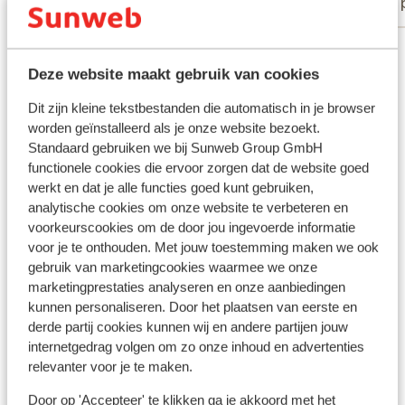
Alleenstaande ouder
Met 
Bekijk alle 45 ervaringen
Deze website maakt gebruik van cookies
Andere accommodaties in Kreta
Dit zijn kleine tekstbestanden die automatisch in je browser
worden geïnstalleerd als je onze website bezoekt.
Appartementen Elounda Colour
Standaard gebruiken we bij Sunweb Group GmbH
functionele cookies die ervoor zorgen dat de website goed
werkt en dat je alle functies goed kunt gebruiken,
Hotel Minois Boutique - adults only
analytische cookies om onze website te verbeteren en
voorkeurscookies om de door jou ingevoerde informatie
Aparthotel Alkionides Seaside
voor je te onthouden. Met jouw toestemming maken we ook
gebruik van marketingcookies waarmee we onze
marketingprestaties analyseren en onze aanbiedingen
Hotel Nana Princess
kunnen personaliseren. Door het plaatsen van eerste en
derde partij cookies kunnen wij en andere partijen jouw
internetgedrag volgen om zo onze inhoud en advertenties
Hotel Harmony Boutique Resort
relevanter voor je te maken.
Bio Beach Boutique Hotel - adults only
Door op 'Accepteer' te klikken ga je akkoord met het