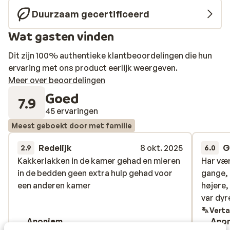
Duurzaam gecertificeerd
Wat gasten vinden
Dit zijn 100% authentieke klantbeoordelingen die hun
ervaring met ons product eerlijk weergeven.
Meer over beoordelingen
Goed
7.9
45 ervaringen
Meest geboekt door met familie
Redelijk
8 okt. 2025
G
2.9
6.0
Kakkerlakken in de kamer gehad en mieren
Kakkerlakken in de kamer gehad en mieren
Har vær
Har vær
in de bedden geen extra hulp gehad voor
in de bedden geen extra hulp gehad voor
gange, 
gange, 
een anderen kamer
een anderen kamer
højere,
højere,
var dyr
var dyr
Verta
Anoniem
Ano