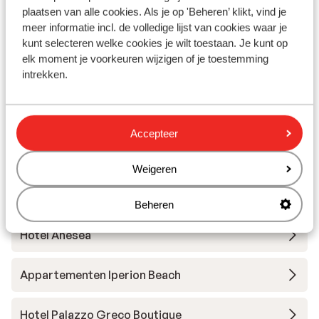
plaatsen van alle cookies. Als je op 'Beheren’ klikt, vind je
meer informatie incl. de volledige lijst van cookies waar je
Seascape Luxury Residences - adults only
kunt selecteren welke cookies je wilt toestaan. Je kunt op
elk moment je voorkeuren wijzigen of je toestemming
intrekken.
Hotel Aloe Boutique & Suites - adults only
Paralos Venus Suites - adults only
Accepteer
Aulus Chania, Curio Collection by Hilton
Weigeren
Hotel Petra Mare
Beheren
Hotel Anesea
Appartementen Iperion Beach
Hotel Palazzo Greco Boutique