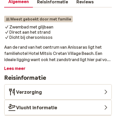
Algemeen
Reisinformatie
Reviews
Meest geboekt door met familie
Zwembad met glijbaan
Direct aan het strand
Dicht bij chersonissos
Aan de rand van het centrum van Anissaras ligt het
familiehotel Hotel Mitsis Cretan Village Beach. Een
ideale ligging want ook het zandstrand ligt hier pal voor
de deur. De vijf buitenzwembaden en het kinderbad
Lees meer
zorgen natuurlijk ook voor meer dan genoeg waterpret.
Reisinformatie
De glijbaan draagt hier een steentje aan bij voor jong en
oud! De miniclub en het animatieteam staan garant
voor vrolijke entertainment voor jong en oud. En wie
Verzorging
helemaal wil ontspannen kan terecht in het
wellnesscenter in zusterhotel Mitsis Royal Mare.
Vlucht informatie