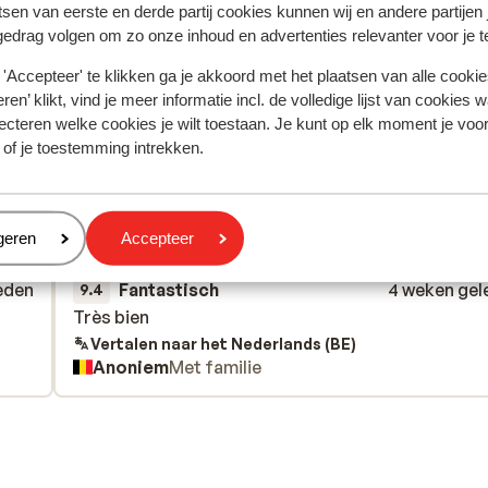
tsen van eerste en derde partij cookies kunnen wij en andere partijen
gedrag volgen om zo onze inhoud en advertenties relevanter voor je 
'Accepteer' te klikken ga je akkoord met het plaatsen van alle cookies
ren’ klikt, vind je meer informatie incl. de volledige lijst van cookies w
ecteren welke cookies je wilt toestaan. Je kunt op elk moment je voo
 ervaring met ons product eerlijk weergeven.
 of je toestemming intrekken.
eren
geren
Accepteer
Meest geboekt door met f
eden
Fantastisch
4 weken gel
9.4
Très bien
Très bien
Vertalen naar het Nederlands (BE)
Anoniem
Met familie