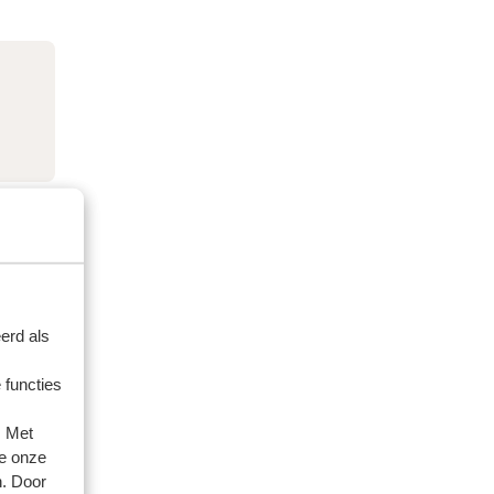
erd als
 functies
. Met
e onze
n. Door