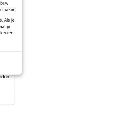
 jouw
te maken.
. Als je
aar je
rkeuren
amilie
eden