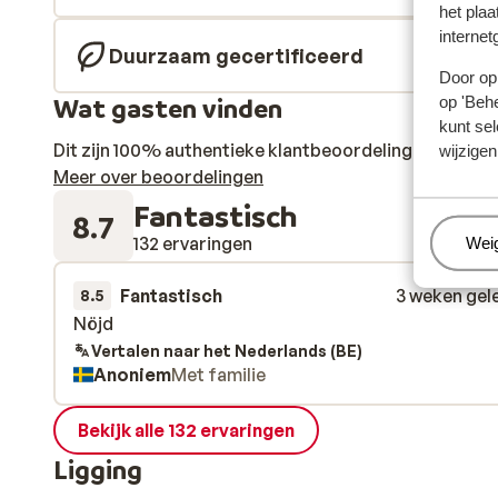
het plaa
internet
Duurzaam gecertificeerd
Door op 
Wat gasten vinden
op 'Behe
kunt sel
Dit zijn 100% authentieke klantbeoordelingen die hun
wijzigen
Meer over beoordelingen
Fantastisch
8.7
132 ervaringen
Beh
Wei
Fantastisch
3 weken gel
8.5
Nöjd
Nöjd
Vertalen naar het Nederlands (BE)
Anoniem
Met familie
Bekijk alle 132 ervaringen
Ligging