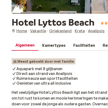
Hotel Lyttos Beach
Home
Vakantie
Griekenland
Kreta
Analipsis
Algemeen
Kamertypes
Faciliteiten
Re
Meest geboekt door met familie
Aquapark met 8 glijbanen
Direct aan strand van Analipsis
Ruime keuze aan sportfaciliteiten
Genieten van ultra all inclusive
Het veelzijdige Hotel Lyttos Beach ligt aan het strand v
om tot rust te komen en mooie herinneringen te maken m
doen voor zowel de jonge als oudere gasten. Overnac