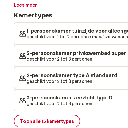
voorzieningen. Door het uitdagende waterpark met we
Lees meer
lazy river willen de kinderen nooit meer het water uit
Kamertypes
met Olympische afmetingen kun je baantjes trekken e
potje basketballen, fitnessen, of een balletje slaan op
bewegen heb je vast trek en dorst gekregen. Een hapje
1-persoonskamer tuinzijde voor alleeng
andere het Fast Food restaurant. Je smaakpapillen w
geschikt voor 1 tot 2 personen max. 1 volwassene
restaurants. Van exotisch tot BBQ het wordt hier all
‘Kalypso’, geniet je van lokale lekkernijen uit de Grie
2-persoonskamer privézwembad superi
geschikt voor 2 tot 3 personen
2-persoonskamer type A standaard
geschikt voor 2 tot 3 personen
2-persoonskamer zeezicht type D
geschikt voor 2 tot 3 personen
Toon alle 15 kamertypes