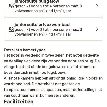
juniorsuite bungalow
tennis. Je kunt er ook voor kiezen om heerlijk te relaxen
geschikt voor 2 tot 4 personen max. 3
in de spa of sauna van het hotel. Er zijn twee grote
volwassenen en 1 kind t/m 11 jaar
buitenzwembaden om af te koelen, maar er is ook een
'Relax zwembad’, zonder luide muziek en spelletjes
juniorsuite privézwembad
waar de gasten deze rustige sfeer respecteren. Voor
geschikt voor 2 tot 4 personen max. 3
de kinderen is er volop plezier te beleven in de miniclub
volwassenen en 1 kind t/m 11 jaar
en op het waterspeelplein met speelse glijbanen en
leuke speeltoestellen, waardoor urenlang waterpret
Extra info kamertypes
verzekerd is.
Het hotel is verdeeld in twee delen; het hotel gedeelte
en de village en deze zijn verbonden door een brug. De
village bestaat uit de bungalows en de hotelkamers
bevinden zich in het hoofdgebouw.
Alle hotelkamers hebben airconditioning, die in blokken
wordt bediend. Dit betekent dat gasten de
temperatuur kunnen aanpassen, maar de instelling niet
van koud naar warm kunnen veranderen.
Faciliteiten