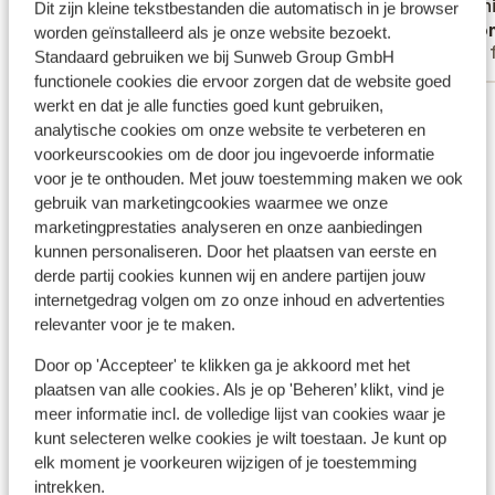
Verschi
Verschi
Dit zijn kleine tekstbestanden die automatisch in je browser
Cynthia
Ano
Ontbijt
worden geïnstalleerd als je onze website bezoekt.
Met familie
Met 
Standaard gebruiken we bij Sunweb Group GmbH
Avondet
functionele cookies die ervoor zorgen dat de website goed
gemaakt
werkt en dat je alle functies goed kunt gebruiken,
Bekijk alle 73 ervaringen
geregel
analytische cookies om onze website te verbeteren en
Uitstra
Ligging
voorkeurscookies om de door jou ingevoerde informatie
Kamers 
voor je te onthouden. Met jouw toestemming maken we ook
minpunt
gebruik van marketingcookies waarmee we onze
voegen 
marketingprestaties analyseren en onze aanbiedingen
als je s
kunnen personaliseren. Door het plaatsen van eerste en
ideaal,
Bekijk op kaart
derde partij cookies kunnen wij en andere partijen jouw
bijvoor
internetgedrag volgen om zo onze inhoud en advertenties
houdt v
relevanter voor je te maken.
goed. H
Door op 'Accepteer' te klikken ga je akkoord met het
aanrade
plaatsen van alle cookies. Als je op 'Beheren’ klikt, vind je
hebben 
In de buurt
meer informatie incl. de volledige lijst van cookies waar je
komen 
Aan het strand (zandstrand, ligstoelen (gratis) ,
kunt selecteren welke cookies je wilt toestaan. Je kunt op
parasol (gratis) )
elk moment je voorkeuren wijzigen of je toestemming
Centrum Elounda: 8 km
intrekken.