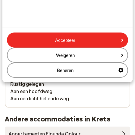
Centrum Ag nikoloas: 2 km
Luchthaven: 62 km
Bushalte: 20 m
Pinautomaat: 20 m
Winkels: 20 m
Accepteer
(Mini)supermarkt: 20 m
Restaurant: 100 m
Afstand tot dichtstbijzijnde apotheek circa 1,5
Weigeren
kilometer
Arts: 1 km
Beheren
Ziekenhuis: 2 km
Rustig gelegen
Aan een hoofdweg
Aan een licht hellende weg
Andere accommodaties in Kreta
Appartementen Elounda Colour