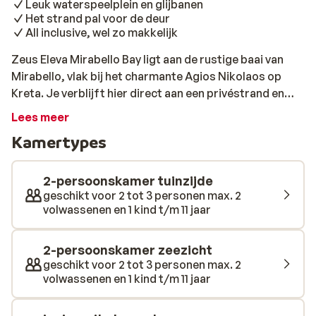
Leuk waterspeelplein en glijbanen
Het strand pal voor de deur
All inclusive, wel zo makkelijk
Zeus Eleva Mirabello Bay ligt aan de rustige baai van
Mirabello, vlak bij het charmante Agios Nikolaos op
Kreta. Je verblijft hier direct aan een privéstrand en
hebt volop zwemplezier met meerdere zwembaden en
Lees meer
een eigen waterpark. Ook de ligging is ideaal: alles wat
Kamertypes
je nodig hebt is dichtbij, van winkels tot gezellige
tavernes. De kamers en suites zijn ruim, licht en
comfortabel ingericht en zijn fijn om in ‘thuis’ te komen
2-persoonskamer tuinzijde
na een heerlijke dag. Kies je voor een suite met
geschikt voor 2 tot 3 personen max. 2
volwassenen en 1 kind t/m 11 jaar
privézwembad, dan geniet je van extra comfort en
privacy in je eigen hoekje van het resort. Van ontbijt tot
diner en alles wat daar tussen past, is, vanwege het all
2-persoonskamer zeezicht
inclusive programma, inbegrepen. Zo hoef jij je nergens
geschikt voor 2 tot 3 personen max. 2
volwassenen en 1 kind t/m 11 jaar
druk om te maken en alleen maar heerlijk vakantie te
vieren. Zin in wat actiefs? Doe mee aan verschillende
sportieve activiteiten, zoals volleybal, aqua gym of