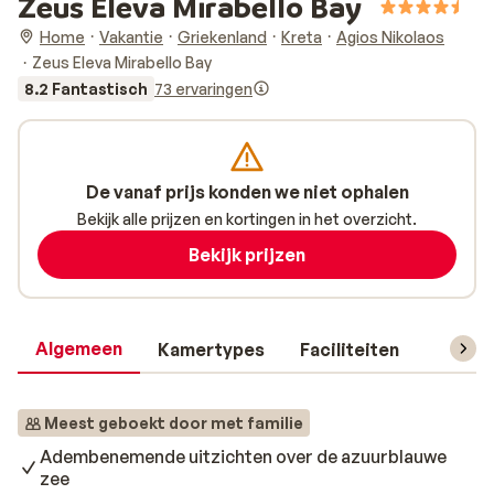
Zeus Eleva Mirabello Bay
Home
Vakantie
Griekenland
Kreta
Agios Nikolaos
Zeus Eleva Mirabello Bay
8.2 Fantastisch
73 ervaringen
De vanaf prijs konden we niet ophalen
Bekijk alle prijzen en kortingen in het overzicht.
Bekijk prijzen
Algemeen
Kamertypes
Faciliteiten
Reisin
Meest geboekt door met familie
Adembenemende uitzichten over de azuurblauwe
zee