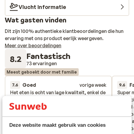
Vlucht informatie
Wat gasten vinden
Dit zijn 100% authentieke klantbeoordelingen die hun
ervaring met ons product eerlijk weergeven.
Meer over beoordelingen
Fantastisch
8.2
73 ervaringen
Meest geboekt door met familie
Goed
vorige week
F
7.6
9.6
Het eten is echt van lage kwaliteit, enkel de
Het eten is echt van lage kwaliteit, enkel de
Super m
Super m
verse pizza’s zijn lekker. verschilldende
verse pizza’s zijn lekker. verschilldende
verwach
verwach
delen van het hotel zijn adults only (het
delen van het hotel zijn adults only (het
strand 
strand 
mooie zwembad + een a la carte
mooie zwembad + een a la carte
zwemba
zwemba
restaurant en een bar.
restaurant en een bar.
waren a
waren a
Deze website maakt gebruik van cookies
zwembad
zwembad