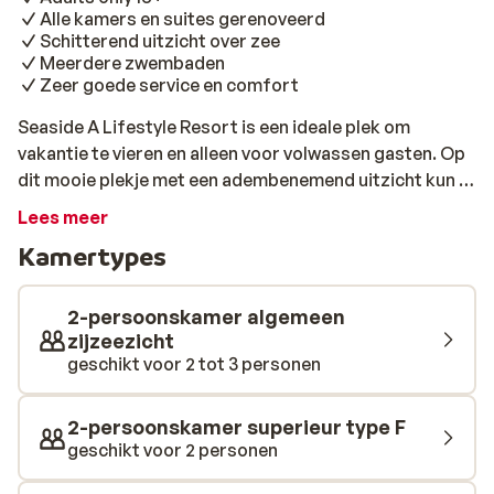
Alle kamers en suites gerenoveerd
Schitterend uitzicht over zee
Meerdere zwembaden
Zeer goede service en comfort
Seaside A Lifestyle Resort is een ideale plek om
vakantie te vieren en alleen voor volwassen gasten. Op
dit mooie plekje met een adembenemend uitzicht kun je
helemaal tot rust komen, gezellige activiteiten
Lees meer
ondernemen met elkaar en simpelweg genieten. Het
Kamertypes
strand ligt op ongeveer 80 meter afstand, maar luieren
in het zonnetje kan natuurlijk ook aan één van de twee
zwembaden. De hamam en sauna zijn perfect voor wie
2-persoonskamer algemeen
nog net even wat meer ontspanning zoekt. Ook zijn nog
zijzeezicht
geschikt voor 2 tot 3 personen
eens alle drankjes en maaltijden inbegrepen. Zo hoef je
je dus nergens druk om te maken en kun je niets anders
doen dan alleen maar genieten van je welverdiende vrije
2-persoonskamer superieur type F
tijd op het mooie Kreta!
geschikt voor 2 personen