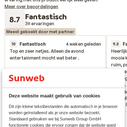
Meer over beoordelingen
Fantastisch
8.7
39 ervaringen
Meest geboekt door met partner
Fantastisch
4 weken geleden
F
10
9.3
Top en zeer netjes. Alleen de avond
Top en zeer netjes. Alleen de avond
Heerlij
Heerlij
entertainment mocht wat beter .
entertainment mocht wat beter .
mooie k
mooie k
ruim, 
ruim, 
Heel b
Heel b
verkreg
verkreg
de zee.
de zee.
Juist d
Juist d
Deze website maakt gebruik van cookies
Co Schaapherder
Maai
sponta
Met partner
Met 
Dit zijn kleine tekstbestanden die automatisch in je browser
worden geïnstalleerd als je onze website bezoekt.
Bekijk alle 39 ervaringen
Standaard gebruiken we bij Sunweb Group GmbH
functionele cookies die ervoor zorgen dat de website goed