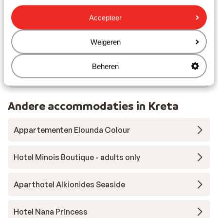
Restaurant: 80 m
Apotheek: 2500 m
Accepteer
Afstand tot dichtstbijzijnde arts circa 2,5
kilometer
Weigeren
Ziekenhuis: 25 km
Rustig gelegen
Beheren
Aan een licht hellende weg
Andere accommodaties in Kreta
Appartementen Elounda Colour
Hotel Minois Boutique - adults only
Aparthotel Alkionides Seaside
Hotel Nana Princess