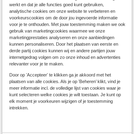
Ligging
werkt en dat je alle functies goed kunt gebruiken,
analytische cookies om onze website te verbeteren en
voorkeurscookies om de door jou ingevoerde informatie
voor je te onthouden. Met jouw toestemming maken we ook
gebruik van marketingcookies waarmee we onze
Bekijk op kaart
marketingprestaties analyseren en onze aanbiedingen
kunnen personaliseren. Door het plaatsen van eerste en
derde partij cookies kunnen wij en andere partijen jouw
internetgedrag volgen om zo onze inhoud en advertenties
relevanter voor je te maken.
In de buurt
Door op 'Accepteer' te klikken ga je akkoord met het
Strand: 80 m
plaatsen van alle cookies. Als je op 'Beheren’ klikt, vind je
Centrum: 2500 m
meer informatie incl. de volledige lijst van cookies waar je
Aan zee (geen strand)
kunt selecteren welke cookies je wilt toestaan. Je kunt op
Luchthaven: 25 km
elk moment je voorkeuren wijzigen of je toestemming
Bushalte: 10 m
intrekken.
Pinautomaat: 80 m
Winkels: 5 km
(Mini)supermarkt: 0 m