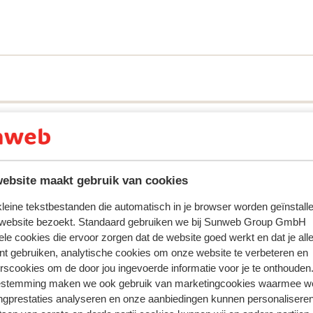
voel. Een verfrissende duik met uitzicht
 Dit hotel biedt alles voor een zorgeloze
. Van smakelijke gerechten tot verfrissende
 je hoeft nergens aan te denken. Zin in
staan voor je klaar. Liever ontspannen?
 vakantie voor jong en oud!
ebsite maakt gebruik van cookies
 kleine tekstbestanden die automatisch in je browser worden geïnstalle
 website bezoekt. Standaard gebruiken we bij Sunweb Group GmbH
 ervaring met ons product eerlijk weergeven.
ele cookies die ervoor zorgen dat de website goed werkt en dat je alle
nt gebruiken, analytische cookies om onze website te verbeteren en
rscookies om de door jou ingevoerde informatie voor je te onthouden
estemming maken we ook gebruik van marketingcookies waarmee w
Meest geboekt door met p
ngprestaties analyseren en onze aanbiedingen kunnen personalisere