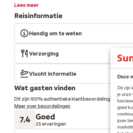
zomerse sfeer zorgen meteen voor een ontspannen ge
Lees meer
of genieten op het privéstrand? Hier kan het allemaal.
Reisinformatie
vakantie dankzij de uitgebreide all-inclusive formule
drankjes bij de zwembadbar of de gezellige beachbar –
actie? Het animatieteam en de sportieve faciliteiten 
Handig om te weten
Laat je verwennen in het wellnesscenter. Een complete
Verzorging
Vlucht informatie
Deze w
Wat gasten vinden
Dit zijn
je onze
Dit zijn 100% authentieke klantbeoordelingen die hun
function
Meer over beoordelingen
goed ku
Goed
voorkeu
7.4
jouw to
25 ervaringen
marketi