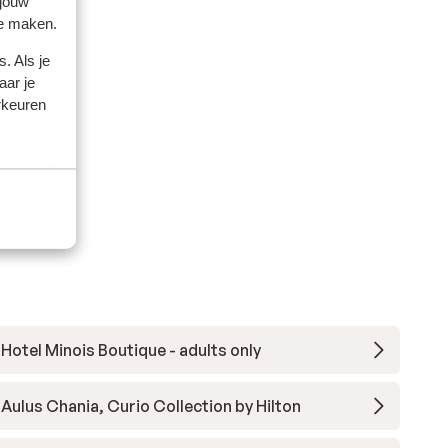
 jouw
 2025
te maken.
. Als je
,
,
aar je
le
le
rkeuren
ch
ch
een
...
emen
e dag
et
n
m
 erg
kjes
Hotel Minois Boutique - adults only
Aulus Chania, Curio Collection by Hilton