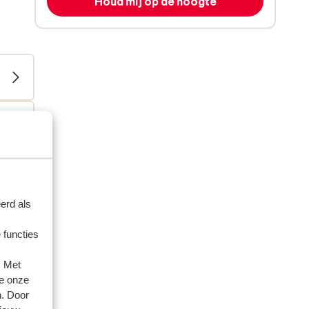
Houd mij op de hoogte
erd als
 functies
. Met
e onze
artner
n. Door