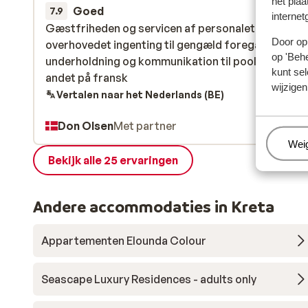
het plaa
Goed
3 okt.
7.9
internet
Gæstfriheden og servicen af personalet fejlede
Gæstfriheden og servicen af personalet fejlede
Door op 
overhovedet ingenting til gengæld foregår alt
overhovedet ingenting til gengæld foregår alt
op 'Behe
underholdning og kommunikation til pool party og
underholdning og kommunikation til pool party og
kunt sel
andet på fransk
andet på fransk
wijzigen
Vertalen naar het Nederlands (BE)
Don Olsen
Met partner
Beh
Wei
Bekijk alle 25 ervaringen
Andere accommodaties in Kreta
Appartementen Elounda Colour
Seascape Luxury Residences - adults only