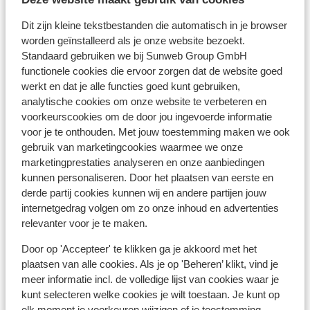
Dit zijn kleine tekstbestanden die automatisch in je browser
worden geïnstalleerd als je onze website bezoekt.
Standaard gebruiken we bij Sunweb Group GmbH
Afstanden
functionele cookies die ervoor zorgen dat de website goed
werkt en dat je alle functies goed kunt gebruiken,
Centrum: 800 m
analytische cookies om onze website te verbeteren en
Skipiste: 1 km
voorkeurscookies om de door jou ingevoerde informatie
Skibushalte: 40 m
voor je te onthouden. Met jouw toestemming maken we ook
Skilift dorfbahn: 500 m
gebruik van marketingcookies waarmee we onze
Winkels: 500 m
marketingprestaties analyseren en onze aanbiedingen
kunnen personaliseren. Door het plaatsen van eerste en
Skipas, -les en verhuur
derde partij cookies kunnen wij en andere partijen jouw
internetgedrag volgen om zo onze inhoud en advertenties
Skipas
relevanter voor je te maken.
Door op 'Accepteer' te klikken ga je akkoord met het
Skilessen
plaatsen van alle cookies. Als je op 'Beheren’ klikt, vind je
meer informatie incl. de volledige lijst van cookies waar je
kunt selecteren welke cookies je wilt toestaan. Je kunt op
Skimateriaal
elk moment je voorkeuren wijzigen of je toestemming