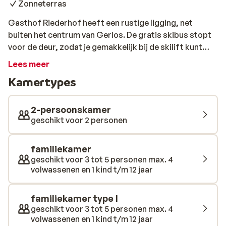
Zonneterras
Gasthof Riederhof heeft een rustige ligging, net
buiten het centrum van Gerlos. De gratis skibus stopt
voor de deur, zodat je gemakkelijk bij de skilift kunt
komen. Met faciliteiten als een sauna, stoombad,
Lees meer
zonneterras, whirlpool en een bar heb je alles bij de
Kamertypes
hand voor een geweldige vakantie!
2-persoonskamer
geschikt voor 2 personen
familiekamer
geschikt voor 3 tot 5 personen max. 4
volwassenen en 1 kind t/m 12 jaar
familiekamer type I
geschikt voor 3 tot 5 personen max. 4
volwassenen en 1 kind t/m 12 jaar