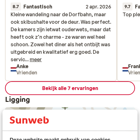
Fantastisch
2 apr. 2026
F
8.7
9.7
Kleine wandeling naar de Dorfbahn, maar
Kleine wandeling naar de Dorfbahn, maar
Top ple
Top ple
ook skibushalte voor de deur. Was perfect.
ook skibushalte voor de deur. Was perfect.
De kamers zijn ietwat ouderwets, maar dat
De kamers zijn ietwat ouderwets, maar dat
heeft ook z’n charme - ze waren wel heel
heeft ook z’n charme - ze waren wel heel
schoon. Zowel het diner als het ontbijt was
schoon. Zowel het diner als het ontbijt was
uitgebreid en kwalitatief erg goed. De
uitgebreid en kwalitatief erg goed. De
service en oprechte vriendelijkheid
servic...
meer
Anke
Fran
uitmuntend.
Vrienden
Vrie
Bekijk alle 7 ervaringen
Ligging
Bekijk op kaart
Deze website maakt gebruik van cookies