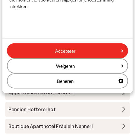
intrekken.
Andere accommodaties in Zillertal
Arena
s' Anderl Apparthaus
Accepteer
Sruh Prime Apartment
Weigeren
Huber's Lodge
Beheren
Appartementen Hottererhof
Pension Hottererhof
Boutique Aparthotel Fräulein Nannerl