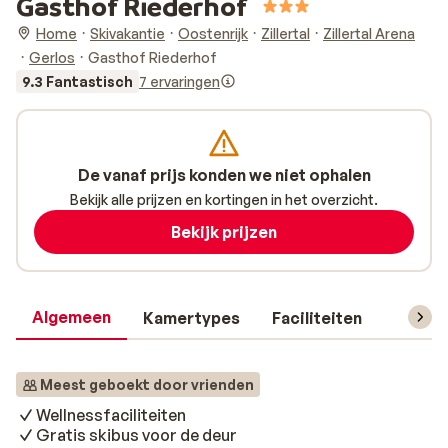
Gasthof Riederhof
Home
Skivakantie
Oostenrijk
Zillertal
Zillertal Arena
Gerlos
Gasthof Riederhof
9.3 Fantastisch
7 ervaringen
De vanaf prijs konden we niet ophalen
Bekijk alle prijzen en kortingen in het overzicht.
Bekijk prijzen
Algemeen
Kamertypes
Faciliteiten
Reisin
Meest geboekt door vrienden
Wellnessfaciliteiten
Gratis skibus voor de deur