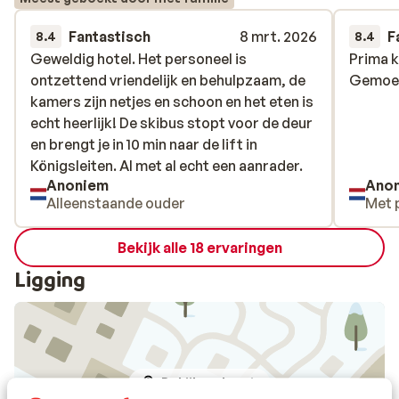
Fantastisch
8 mrt. 2026
F
8.4
8.4
Geweldig hotel. Het personeel is
Geweldig hotel. Het personeel is
Prima k
Prima k
ontzettend vriendelijk en behulpzaam, de
ontzettend vriendelijk en behulpzaam, de
Gemoede
Gemoede
kamers zijn netjes en schoon en het eten is
kamers zijn netjes en schoon en het eten is
echt heerlijk! De skibus stopt voor de deur
echt heerlijk! De skibus stopt voor de deur
en brengt je in 10 min naar de lift in
en brengt je in 10 min naar de lift in
Königsleiten. Al met al echt een aanrader.
Königsleiten. Al met al echt een aanrader.
Anoniem
Ano
Alleenstaande ouder
Met 
Bekijk alle 18 ervaringen
Ligging
Bekijk op kaart