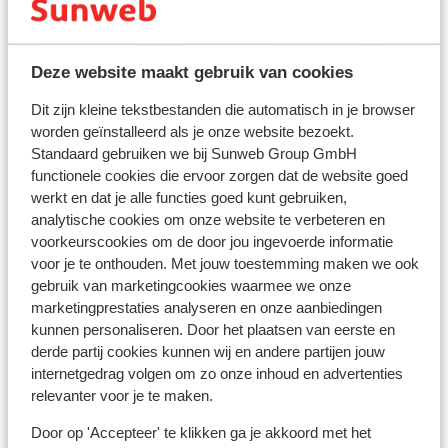
Deze website maakt gebruik van cookies
Afstanden
Dit zijn kleine tekstbestanden die automatisch in je browser
Afstand tot centrum: circa 3,5 kilometer,
worden geïnstalleerd als je onze website bezoekt.
köningsleiten circa 3,5 kilometer
Standaard gebruiken we bij Sunweb Group GmbH
Afstand tot luchthaven salzburg circa 148,
functionele cookies die ervoor zorgen dat de website goed
kilometer: Innsbruck circa 95 kilometer
werkt en dat je alle functies goed kunt gebruiken,
Treinstation zell am ziller: 30 km
analytische cookies om onze website te verbeteren en
voorkeurscookies om de door jou ingevoerde informatie
Langlaufloipe gerlosplatte: 4 km
voor je te onthouden. Met jouw toestemming maken we ook
Skibushalte direct naast het hotel
gebruik van marketingcookies waarmee we onze
Afstand tot skilift circa 4, kilometer
marketingprestaties analyseren en onze aanbiedingen
Afstand tot dichtstbijzijnde winkels circa 3,5
kunnen personaliseren. Door het plaatsen van eerste en
kilometer
derde partij cookies kunnen wij en andere partijen jouw
Afstand tot dichtstbijzijnde (mini)supermarkt
internetgedrag volgen om zo onze inhoud en advertenties
circa 3,5 kilometer
relevanter voor je te maken.
Skipas, -les en verhuur
Door op 'Accepteer' te klikken ga je akkoord met het