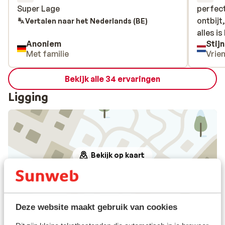
Super Lage
Super Lage
perfec
perfec
ontbijt
ontbijt
Vertalen naar het Nederlands (BE)
alles i
alles i
Anoniem
Stijn
Met familie
Vrie
Bekijk alle 34 ervaringen
Ligging
Bekijk op kaart
Deze website maakt gebruik van cookies
Afstanden