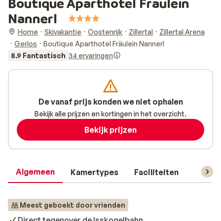
Boutique Aparthotel Fräulein
Nannerl
Home
Skivakantie
Oostenrijk
Zillertal
Zillertal Arena
Gerlos
Boutique Aparthotel Fräulein Nannerl
8.9 Fantastisch
34 ervaringen
De vanaf prijs konden we niet ophalen
Bekijk alle prijzen en kortingen in het overzicht.
Bekijk prijzen
Algemeen
Kamertypes
Faciliteiten
Reisin
Meest geboekt door vrienden
Direct tegenover de Isskogelbahn