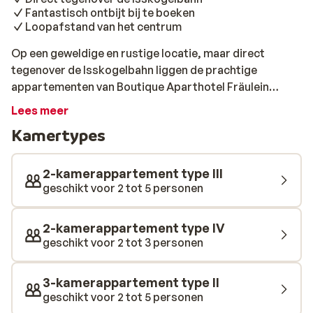
Fantastisch ontbijt bij te boeken
Loopafstand van het centrum
Op een geweldige en rustige locatie, maar direct
tegenover de Isskogelbahn liggen de prachtige
appartementen van Boutique Aparthotel Fräulein
Nannerl Je hoeft alleen maar de weg over te steken om
Lees meer
’s morgens de skilift in te stappen. Alle appartementen
Kamertypes
ruim en ze zijn allemaal luxe en modern ingericht.
Daarnaast beschikken alle types over een moderne
keuken en een gezellige woon/eetkamer. Het centrum
2-kamerappartement type III
van Gerlos, waar je terecht kunt voor je dagelijkse
geschikt voor 2 tot 5 personen
boodschappen ligt op 10 minuten lopen. Na een mooie
dag skiën in het uitgebreide gebied kun je je lol op in de
2-kamerappartement type IV
Cin-Cin of Little Londen in het centrum. Honger
geschikt voor 2 tot 3 personen
gekregen van al het gefeest? In de vele restaurants van
dit bruisende skidorp kun je terecht voor een gezellig
3-kamerappartement type II
diner. Of je nu houdt van de Tiroler keuken, pizza,
geschikt voor 2 tot 5 personen
pasta, fastfood, of zin hebt om juist uitgebreid te