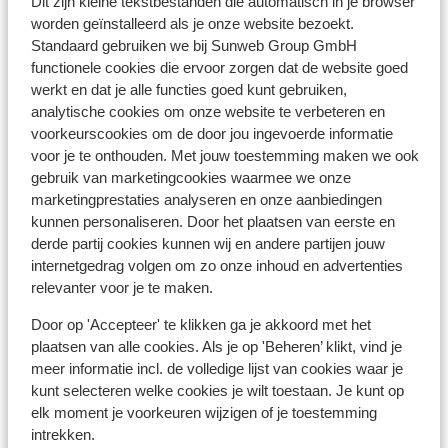
Centrum: 600 m
Dit zijn kleine tekstbestanden die automatisch in je browser
worden geïnstalleerd als je onze website bezoekt.
Skipiste: 150 m
Standaard gebruiken we bij Sunweb Group GmbH
Skilift isskogelbahn: 150 m
functionele cookies die ervoor zorgen dat de website goed
(Mini)supermarkt: 550 m
werkt en dat je alle functies goed kunt gebruiken,
Restaurant: 150 m
analytische cookies om onze website te verbeteren en
Rustig gelegen
voorkeurscookies om de door jou ingevoerde informatie
voor je te onthouden. Met jouw toestemming maken we ook
Skipas, -les en verhuur
gebruik van marketingcookies waarmee we onze
marketingprestaties analyseren en onze aanbiedingen
Skipas
kunnen personaliseren. Door het plaatsen van eerste en
derde partij cookies kunnen wij en andere partijen jouw
internetgedrag volgen om zo onze inhoud en advertenties
Skilessen
relevanter voor je te maken.
Door op 'Accepteer' te klikken ga je akkoord met het
Skimateriaal
plaatsen van alle cookies. Als je op 'Beheren’ klikt, vind je
meer informatie incl. de volledige lijst van cookies waar je
kunt selecteren welke cookies je wilt toestaan. Je kunt op
Andere accommodaties in Zillertal
elk moment je voorkeuren wijzigen of je toestemming
Arena
intrekken.