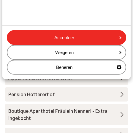
s' Anderl Apparthaus
Gasthof Riederhof
Accepteer
Sruh Prime Apartment
Weigeren
Huber's Lodge
Beheren
Appartementen Hottererhof
Pension Hottererhof
Boutique Aparthotel Fräulein Nannerl - Extra
ingekocht