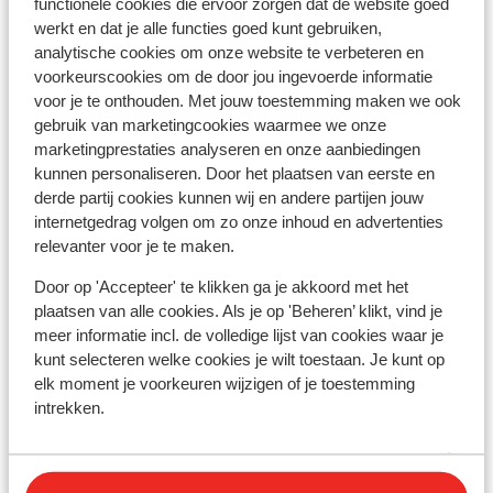
functionele cookies die ervoor zorgen dat de website goed
werkt en dat je alle functies goed kunt gebruiken,
Résidence Le Jhana
analytische cookies om onze website te verbeteren en
voorkeurscookies om de door jou ingevoerde informatie
voor je te onthouden. Met jouw toestemming maken we ook
Hotel Club Belambra Tignes Val Claret
gebruik van marketingcookies waarmee we onze
marketingprestaties analyseren en onze aanbiedingen
Résidence Boutique CGH Le Lodge des Neiges
kunnen personaliseren. Door het plaatsen van eerste en
*****
derde partij cookies kunnen wij en andere partijen jouw
internetgedrag volgen om zo onze inhoud en advertenties
relevanter voor je te maken.
Résidence Lodges des Neiges
Door op 'Accepteer' te klikken ga je akkoord met het
plaatsen van alle cookies. Als je op 'Beheren’ klikt, vind je
Résidence Phoenix
meer informatie incl. de volledige lijst van cookies waar je
kunt selecteren welke cookies je wilt toestaan. Je kunt op
Hotel l'Aigle du Montana
elk moment je voorkeuren wijzigen of je toestemming
intrekken.
Résidence Santa Terra