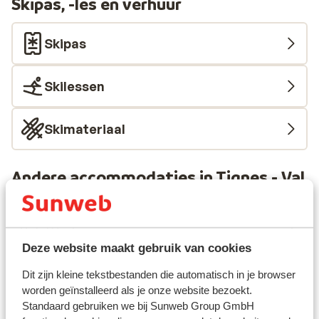
Skipas, -les en verhuur
Skipas
Skilessen
Skimateriaal
Andere accommodaties in Tignes - Val
d'Isère
Hotel Voulezvous
Deze website maakt gebruik van cookies
Chalet Skadi - extra ingekocht
Dit zijn kleine tekstbestanden die automatisch in je browser
worden geïnstalleerd als je onze website bezoekt.
Standaard gebruiken we bij Sunweb Group GmbH
Résidence Le Taos