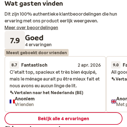
Wat gasten vinden
Dit zijn 100% authentieke klantbeoordelingen die hun
ervaring met ons product eerlijk weergeven.
Meer over beoordelingen
Goed
7.9
4 ervaringen
Meest geboekt door vrienden
Fantastisch
2 apr. 2026
F
8.7
9.0
C’etait top, spacieux et très bien équipé,
C’etait top, spacieux et très bien équipé,
All goo
All goo
mais le ménage aurait pu être mieux fait et
mais le ménage aurait pu être mieux fait et
Verta
nous avons eu aucun linge de lit.
nous avons eu aucun linge de lit.
Vertalen naar het Nederlands (BE)
Anoniem
Ano
Vrienden
Met 
Bekijk alle 4 ervaringen