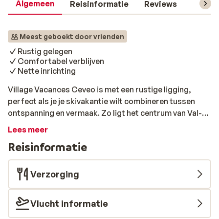
Algemeen
Reisinformatie
Reviews
Skipas,
Meest geboekt door vrienden
Rustig gelegen
Comfortabel verblijven
Nette inrichting
Village Vacances Ceveo is met een rustige ligging,
perfect als je je skivakantie wilt combineren tussen
ontspanning en vermaak. Zo ligt het centrum van Val-
d'Isere op ca. 500 meter afstand en bereik je de
Lees meer
besneeuwde pistes op ongeveer 1 kilometer afstand.
Reisinformatie
Alle appartementen en kamers zijn ruim en
comfortabel ingericht, zodat je ook na een dag
vermaak in de sneeuw heerlijk kunt ontspannen!
Verzorging
Vlucht informatie