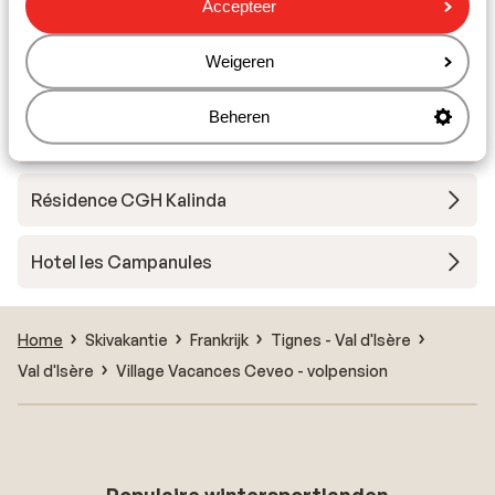
Accepteer
Résidence Ynycio
Weigeren
Boutique Résidence CGH Le Névada
Beheren
Résidence CGH Kalinda - Voordeeltarief
Résidence CGH Kalinda
Hotel les Campanules
Home
Skivakantie
Frankrijk
Tignes - Val d'Isère
Val d'Isère
Village Vacances Ceveo - volpension