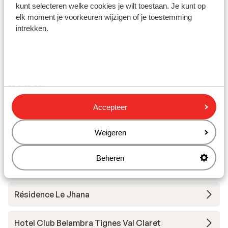
Skilessen
kunt selecteren welke cookies je wilt toestaan. Je kunt op
elk moment je voorkeuren wijzigen of je toestemming
intrekken.
Skimateriaal
Andere accommodaties in Tignes - Val
d'Isère
Accepteer
Hotel Voulezvous
Weigeren
Chalet Skadi - extra ingekocht
Beheren
Résidence Le Taos
Résidence Le Jhana
Hotel Club Belambra Tignes Val Claret