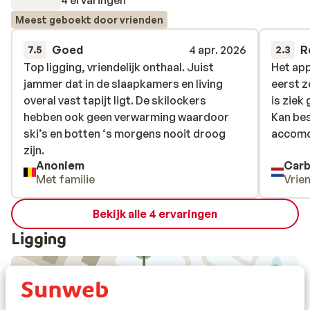
Meest geboekt door vrienden
Goed
4 apr. 2026
R
7.5
2.3
Top ligging, vriendelijk onthaal. Juist
Top ligging, vriendelijk onthaal. Juist
Het ap
Het ap
jammer dat in de slaapkamers en living
jammer dat in de slaapkamers en living
eerst z
eerst z
overal vast tapijt ligt. De skilockers
overal vast tapijt ligt. De skilockers
is ziek
is ziek
hebben ook geen verwarming waardoor
hebben ook geen verwarming waardoor
Kan bes
Kan bes
ski’s en botten ‘s morgens nooit droog
ski’s en botten ‘s morgens nooit droog
accomo
accomo
zijn.
zijn.
Anoniem
Carb
Met familie
Vrie
Bekijk alle 4 ervaringen
Ligging