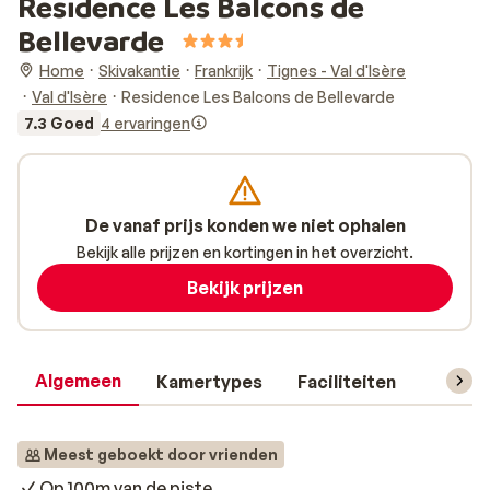
Residence Les Balcons de
Bellevarde
Home
Skivakantie
Frankrijk
Tignes - Val d'Isère
Val d'Isère
Residence Les Balcons de Bellevarde
7.3 Goed
4 ervaringen
De vanaf prijs konden we niet ophalen
Bekijk alle prijzen en kortingen in het overzicht.
Bekijk prijzen
Algemeen
Kamertypes
Faciliteiten
Reisin
Meest geboekt door vrienden
Op 100m van de piste