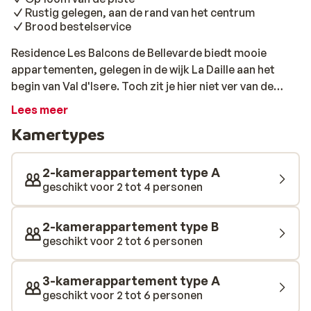
Rustig gelegen, aan de rand van het centrum
Brood bestelservice
Residence Les Balcons de Bellevarde biedt mooie
appartementen, gelegen in de wijk La Daille aan het
begin van Val d'Isere. Toch zit je hier niet ver van de
piste, deze vind je namelijk al op 100 meter van de
Lees meer
résidence. Zo kun je gegarandeerd snel op pad. De
Kamertypes
ruime appartementen zijn comfortabel en sfeervol
ingericht. Na een lange dag op de latten te hebben
gestaan, kun je het gezellige centrum van Val d'Isere
2-kamerappartement type A
gaan verkennen. Hier vind je vele gezellige restaurants,
geschikt voor 2 tot 4 personen
bars en diverse leuke winkels.
2-kamerappartement type B
geschikt voor 2 tot 6 personen
3-kamerappartement type A
geschikt voor 2 tot 6 personen