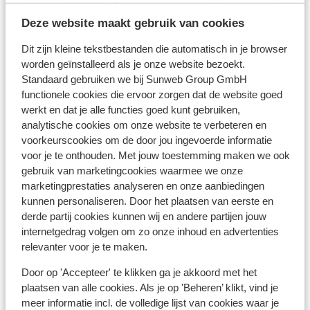
Bekijk op kaart
Deze website maakt gebruik van cookies
Dit zijn kleine tekstbestanden die automatisch in je browser
worden geïnstalleerd als je onze website bezoekt.
Standaard gebruiken we bij Sunweb Group GmbH
Afstanden
functionele cookies die ervoor zorgen dat de website goed
Aan de rand van het centrum
werkt en dat je alle functies goed kunt gebruiken,
Luchthaven: 180 km
analytische cookies om onze website te verbeteren en
Treinstation: 31 km
voorkeurscookies om de door jou ingevoerde informatie
voor je te onthouden. Met jouw toestemming maken we ook
Skipiste: 100 m
gebruik van marketingcookies waarmee we onze
Winkels: 100 m
marketingprestaties analyseren en onze aanbiedingen
(Mini)supermarkt: 100 m
kunnen personaliseren. Door het plaatsen van eerste en
Restaurant: 100 m
derde partij cookies kunnen wij en andere partijen jouw
internetgedrag volgen om zo onze inhoud en advertenties
Skipas, -les en verhuur
relevanter voor je te maken.
Door op 'Accepteer' te klikken ga je akkoord met het
Skipas
plaatsen van alle cookies. Als je op 'Beheren’ klikt, vind je
meer informatie incl. de volledige lijst van cookies waar je