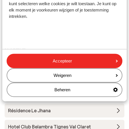
Skilessen
kunt selecteren welke cookies je wilt toestaan. Je kunt op
elk moment je voorkeuren wijzigen of je toestemming
intrekken.
Skimateriaal
Andere accommodaties in Tignes - Val
d'Isère
Accepteer
Hotel Voulezvous
Weigeren
Chalet Skadi - extra ingekocht
Beheren
Résidence Le Taos
Résidence Le Jhana
Hotel Club Belambra Tignes Val Claret