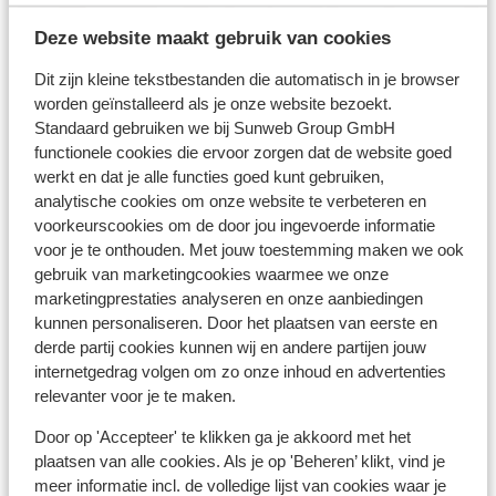
Deze website maakt gebruik van cookies
Bekijk op kaart
Dit zijn kleine tekstbestanden die automatisch in je browser
worden geïnstalleerd als je onze website bezoekt.
Standaard gebruiken we bij Sunweb Group GmbH
functionele cookies die ervoor zorgen dat de website goed
Afstanden
werkt en dat je alle functies goed kunt gebruiken,
Centrum: 300 m
analytische cookies om onze website te verbeteren en
voorkeurscookies om de door jou ingevoerde informatie
Pinautomaat: 300 m
voor je te onthouden. Met jouw toestemming maken we ook
Skipiste: 0 m
gebruik van marketingcookies waarmee we onze
Skilift: 100 m
marketingprestaties analyseren en onze aanbiedingen
(Mini)supermarkt: 200 m
kunnen personaliseren. Door het plaatsen van eerste en
Restaurant: 300 m
derde partij cookies kunnen wij en andere partijen jouw
internetgedrag volgen om zo onze inhoud en advertenties
Skipas, -les en verhuur
relevanter voor je te maken.
Door op 'Accepteer' te klikken ga je akkoord met het
Skipas
plaatsen van alle cookies. Als je op 'Beheren’ klikt, vind je
meer informatie incl. de volledige lijst van cookies waar je