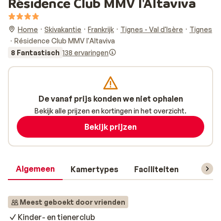
Résidence Club MMV l'Altaviva
Home
Skivakantie
Frankrijk
Tignes - Val d'Isère
Tignes
Résidence Club MMV l'Altaviva
8 Fantastisch
138 ervaringen
De vanaf prijs konden we niet ophalen
Bekijk alle prijzen en kortingen in het overzicht.
Bekijk prijzen
Algemeen
Kamertypes
Faciliteiten
Reisin
Meest geboekt door vrienden
Kinder- en tienerclub