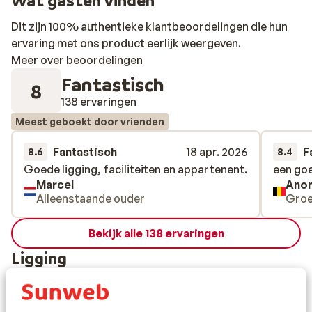
Wat gasten vinden
Dit zijn 100% authentieke klantbeoordelingen die hun
ervaring met ons product eerlijk weergeven.
Meer over beoordelingen
Fantastisch
8
138 ervaringen
Meest geboekt door vrienden
Fantastisch
18 apr. 2026
F
8.6
8.4
Goede ligging, faciliteiten en appartenent.
Goede ligging, faciliteiten en appartenent.
een go
een go
Marcel
Ano
Alleenstaande ouder
Gro
Bekijk alle 138 ervaringen
Ligging