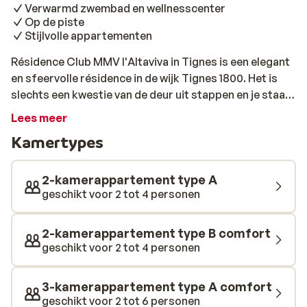
Verwarmd zwembad en wellnesscenter
Op de piste
Stijlvolle appartementen
Résidence Club MMV l'Altaviva in Tignes is een elegant
en sfeervolle résidence in de wijk Tignes 1800. Het is
slechts een kwestie van de deur uit stappen en je staat
op de piste. Na een klein stukje skiën zit je al in de skilift
Lees meer
die je verder het uitdagende skigebied in brengt. De
Kamertypes
stijlvolle appartementen bieden allemaal een mooi
uitzicht over het skigebied en de vallei. Bij de receptie
kun je broodjes bestellen, die de volgende ochtend
2-kamerappartement type A
voor je klaar liggen. Nadat iedereen weer terug is van de
geschikt voor 2 tot 4 personen
piste is er voor de kids nog voldoende entertainment.
Er is zowel een kids club als een tienerclub (tienerclub
2-kamerappartement type B comfort
enkel open gedurende Franse schoolvakanties). Je kunt
geschikt voor 2 tot 4 personen
ontspannen rondom de open haard in de lobby of in het
verwarmde zwembad of wellness gedeelte van de
3-kamerappartement type A comfort
résidence.
geschikt voor 2 tot 6 personen