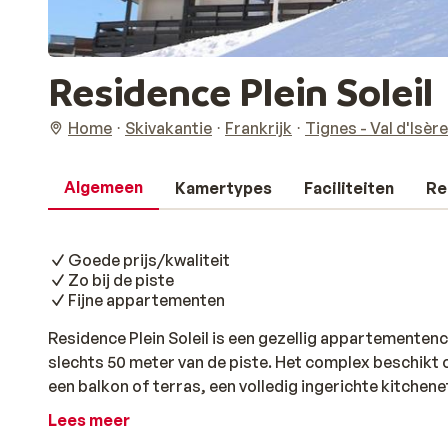
Residence Plein Soleil
Home
Skivakantie
Frankrijk
Tignes - Val d'Isère
Algemeen
Kamertypes
Faciliteiten
Re
Goede prijs/kwaliteit
Zo bij de piste
Fijne appartementen
Residence Plein Soleil is een gezellig appartementen
slechts 50 meter van de piste. Het complex beschik
een balkon of terras, een volledig ingerichte kitchen
is de perfecte uitvalsbasis voor een wintersportvaka
Lees meer
Residence Plein Soleil zijn ruim en comfortabel inger