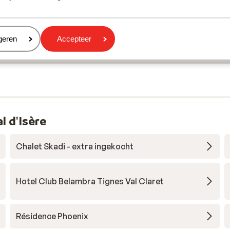
eren
geren
Accepteer
l d'Isère
Chalet Skadi - extra ingekocht
Hotel Club Belambra Tignes Val Claret
Résidence Phoenix