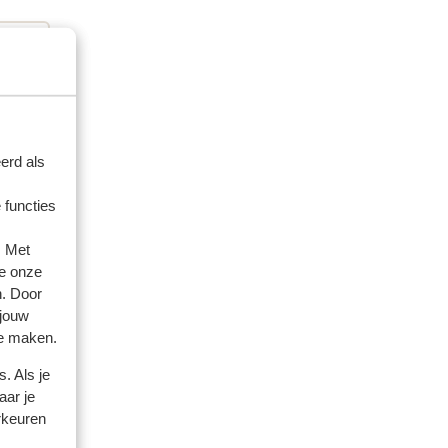
erd als
 functies
. Met
e onze
n. Door
 jouw
te maken.
. Als je
aar je
rkeuren