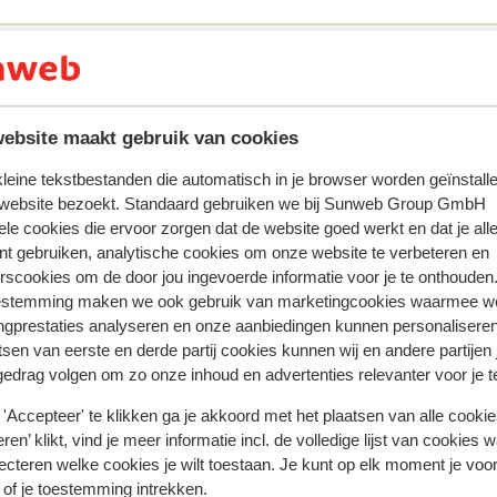
ebsite maakt gebruik van cookies
 kleine tekstbestanden die automatisch in je browser worden geïnstalle
 website bezoekt. Standaard gebruiken we bij Sunweb Group GmbH
ele cookies die ervoor zorgen dat de website goed werkt en dat je alle
oor deze accommodatie.
nt gebruiken, analytische cookies om onze website te verbeteren en
rscookies om de door jou ingevoerde informatie voor je te onthouden
estemming maken we ook gebruik van marketingcookies waarmee w
ngprestaties analyseren en onze aanbiedingen kunnen personalisere
Afstanden
tsen van eerste en derde partij cookies kunnen wij en andere partijen
Direct aan de skipiste
gedrag volgen om zo onze inhoud en advertenties relevanter voor je 
'Accepteer' te klikken ga je akkoord met het plaatsen van alle cookies
ren’ klikt, vind je meer informatie incl. de volledige lijst van cookies w
ecteren welke cookies je wilt toestaan. Je kunt op elk moment je voo
 of je toestemming intrekken.