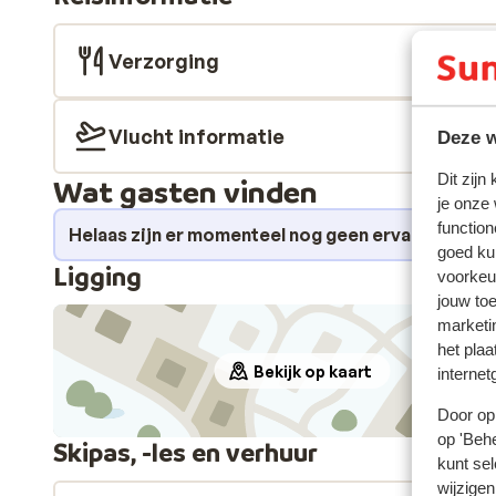
Verzorging
Vlucht informatie
Deze w
Dit zijn
Wat gasten vinden
je onze
function
Helaas zijn er momenteel nog geen ervaringen v
goed ku
Ligging
voorkeu
jouw to
marketi
het plaa
Bekijk op kaart
internet
Door op 
op 'Behe
Skipas, -les en verhuur
kunt sel
wijzigen