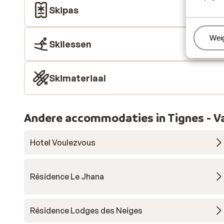
Skipas
Beh
Wei
Skilessen
Skimateriaal
Andere accommodaties in Tignes - Va
Hotel Voulezvous
Résidence Le Jhana
Résidence Lodges des Neiges