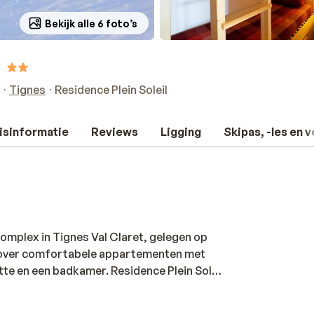
Bekijk alle 6 foto’s
Tignes
Residence Plein Soleil
isinformatie
Reviews
Ligging
Skipas, -les en 
complex in Tignes Val Claret, gelegen op
t over comfortabele appartementen met
ette en een badkamer. Residence Plein Soleil
ntie in Tignes. De appartementen van
icht. Ze beschikken over alle gemakken die