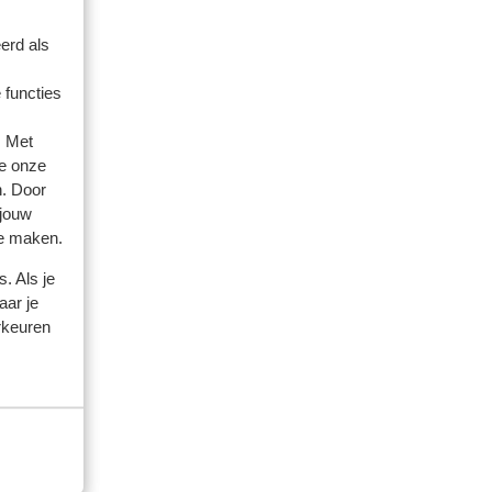
erd als
 functies
. Met
amilie
e onze
n. Door
 2026
 jouw
ait
ait
te maken.
. Als je
aar je
rkeuren