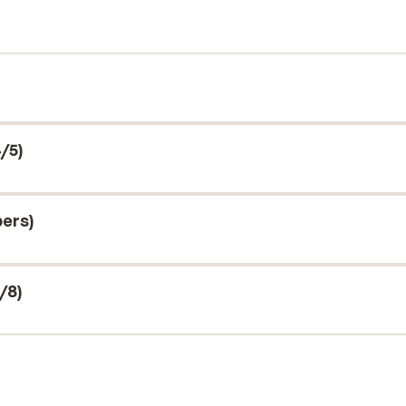
/5)
ers)
/8)