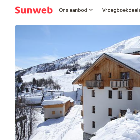
Ons aanbod
Vroegboekdeal