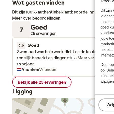
Deze w
Wat gasten vinden
Dit zijn
Dit zijn 100% authentieke klantbeoordelingen die hun
je onze
Meer over beoordelingen
function
Goed
goed ku
7
voorkeu
25 ervaringen
jouw to
marketi
Goed
6 mrt. 
6.6
het plaa
Zwembad was hele week dicht en de keuken was
Zwembad was hele week dicht en de keuken was
internet
redelijk beperkt en dingen stuk. Maar verder wel p
redelijk beperkt en dingen stuk. Maar verder wel p
rn scjoon
rn scjoon
Door op 
Anoniem
Vrienden
op 'Behe
kunt sel
wijzigen
Bekijk alle 25 ervaringen
Ligging
Beh
Wei