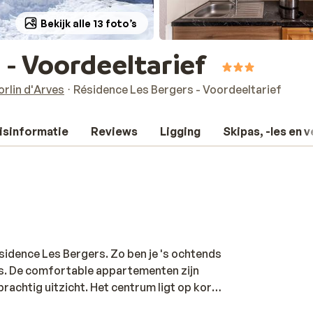
Bekijk alle 13 foto’s
 - Voordeeltarief
orlin d'Arves
Résidence Les Bergers - Voordeeltarief
isinformatie
Reviews
Ligging
Skipas, -les en 
ésidence Les Bergers. Zo ben je 's ochtends
es. De comfortable appartementen zijn
prachtig uitzicht. Het centrum ligt op korte
in sneeuw en kou? Trek dan een baantje in