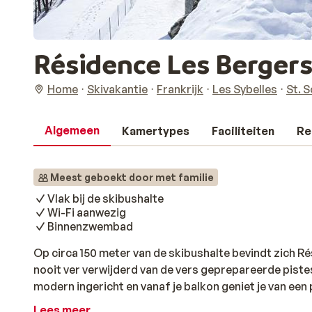
Résidence Les Bergers
Home
Skivakantie
Frankrijk
Les Sybelles
St. S
Algemeen
Kamertypes
Faciliteiten
Re
Meest geboekt door met familie
Vlak bij de skibushalte
Wi-Fi aanwezig
Binnenzwembad
Op circa 150 meter van de skibushalte bevindt zich R
nooit ver verwijderd van de vers geprepareerde pist
modern ingericht en vanaf je balkon geniet je van een 
afstand, dus hier kun je naartoe lopen. Even geen zin 
Lees meer