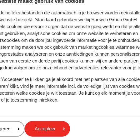
ebsite maakt gebruik van cookies
 kleine tekstbestanden die automatisch in je browser worden geïnstalle
 ervaring met ons product eerlijk weergeven.
 website bezoekt. Standaard gebruiken we bij Sunweb Group GmbH
ele cookies die ervoor zorgen dat de website goed werkt en dat je alle
nt gebruiken, analytische cookies om onze website te verbeteren en
rscookies om de door jou ingevoerde informatie voor je te onthouden
Meest geboekt door met f
estemming maken we ook gebruik van marketingcookies waarmee w
ngprestaties analyseren en onze aanbiedingen kunnen personalisere
2026
Fantastisch
21 feb.
9.0
tsen van eerste en derde partij cookies kunnen wij en andere partijen
Logement très propre . La Personne de l'accueil ét
Logement très propre . La Personne de l'accueil ét
gedrag volgen om zo onze inhoud en advertenties relevanter voor je 
rima
rima
très sociable .
très sociable .
Vertalen naar het Nederlands (BE)
'Accepteer' te klikken ga je akkoord met het plaatsen van alle cookies
Anoniem
Met familie
ren’ klikt, vind je meer informatie incl. de volledige lijst van cookies w
ecteren welke cookies je wilt toestaan. Je kunt op elk moment je voo
 of je toestemming intrekken.
Afstanden
eren
geren
Accepteer
Centrum: 350 m