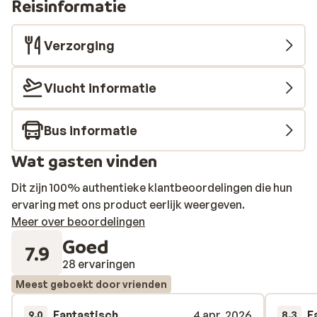
Reisinformatie
Verzorging
Vlucht informatie
Bus informatie
Wat gasten vinden
Dit zijn 100% authentieke klantbeoordelingen die hun
ervaring met ons product eerlijk weergeven.
Meer over beoordelingen
Goed
7.9
28 ervaringen
Meest geboekt door vrienden
Fantastisch
4 apr. 2026
F
9.0
8.3