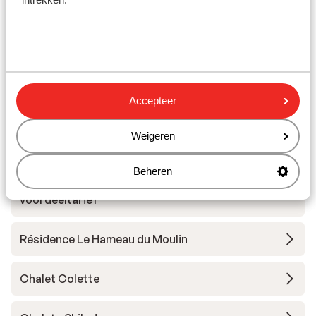
Andere accommodaties in Les
Sybelles
Chalet la Marmotte
Accepteer
Chalets des Ecrins
Weigeren
Résidence Club MMV l'Etoile des Sybelles
Beheren
Résidence Club MMV l'Etoile des Sybelles -
voordeeltarief
Résidence Le Hameau du Moulin
Chalet Colette