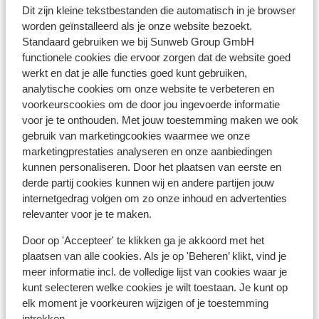
Dit zijn kleine tekstbestanden die automatisch in je browser
Afstanden
worden geïnstalleerd als je onze website bezoekt.
In het centrum
Standaard gebruiken we bij Sunweb Group GmbH
Skipiste: 300 m
functionele cookies die ervoor zorgen dat de website goed
Skilift: 300 m
werkt en dat je alle functies goed kunt gebruiken,
analytische cookies om onze website te verbeteren en
Winkels: 100 m
voorkeurscookies om de door jou ingevoerde informatie
Afstand tot dichtstbijzijnde (mini)supermarkt
voor je te onthouden. Met jouw toestemming maken we ook
Restaurant: 100 m
gebruik van marketingcookies waarmee we onze
marketingprestaties analyseren en onze aanbiedingen
Skipas, -les en verhuur
kunnen personaliseren. Door het plaatsen van eerste en
derde partij cookies kunnen wij en andere partijen jouw
Skipas
internetgedrag volgen om zo onze inhoud en advertenties
relevanter voor je te maken.
Skilessen
Door op 'Accepteer' te klikken ga je akkoord met het
plaatsen van alle cookies. Als je op 'Beheren’ klikt, vind je
meer informatie incl. de volledige lijst van cookies waar je
Skimateriaal
kunt selecteren welke cookies je wilt toestaan. Je kunt op
elk moment je voorkeuren wijzigen of je toestemming
intrekken.