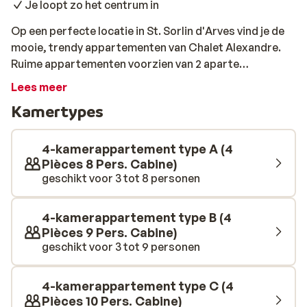
Je loopt zo het centrum in
Op een perfecte locatie in St. Sorlin d'Arves vind je de
mooie, trendy appartementen van Chalet Alexandre.
Ruime appartementen voorzien van 2 aparte
slaapkamers en een sfeervolle woon/eetkamer, midden
Lees meer
in het gezellige centrum van St. Sorlin d'Arves. Zowel de
Kamertypes
skilift vind je op slechts 300 meter afstand. In de
directe omgeving zijn er voldoende winkels en
restaurants te vinden, waar je terecht kunt voor je
4-kamerappartement type A (4
dagelijkse boodschappen of een lekker diner. Om de
Pièces 8 Pers. Cabine)
geschikt voor 3 tot 8 personen
dag heerlijk af te sluiten, kun je opwarmen in de
gemeenschappelijke sauna.
4-kamerappartement type B (4
Pièces 9 Pers. Cabine)
geschikt voor 3 tot 9 personen
4-kamerappartement type C (4
Pièces 10 Pers. Cabine)