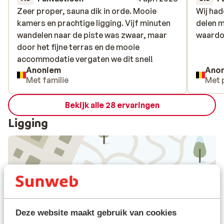
Zeer proper, sauna dik in orde. Mooie
Zeer proper, sauna dik in orde. Mooie
Wij had
Wij had
kamers en prachtige ligging. Vijf minuten
kamers en prachtige ligging. Vijf minuten
delen 
delen 
wandelen naar de piste was zwaar, maar
wandelen naar de piste was zwaar, maar
waardoo
waardoo
door het fijne terras en de mooie
door het fijne terras en de mooie
accommodatie vergaten we dit snel!
accommodatie vergaten we dit snel!
Anoniem
Ano
Met familie
Met 
Bekijk alle 28 ervaringen
Ligging
Bekijk op kaart
Deze website maakt gebruik van cookies