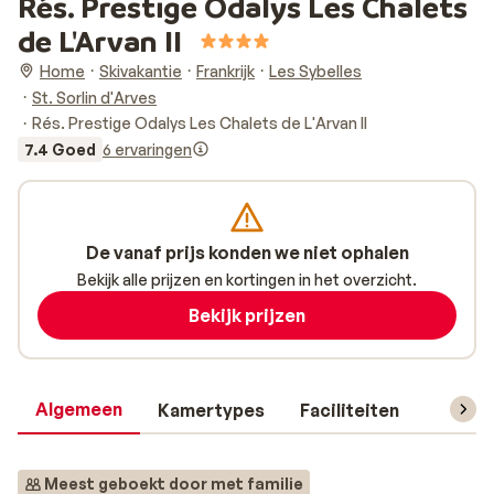
Rés. Prestige Odalys Les Chalets
de L'Arvan II
Home
Skivakantie
Frankrijk
Les Sybelles
St. Sorlin d'Arves
Rés. Prestige Odalys Les Chalets de L'Arvan II
7.4 Goed
6 ervaringen
De vanaf prijs konden we niet ophalen
Bekijk alle prijzen en kortingen in het overzicht.
Bekijk prijzen
Algemeen
Kamertypes
Faciliteiten
Reisin
Meest geboekt door met familie