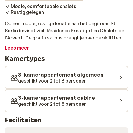
Mooie, comfortabele chalets
Rustig gelegen
Op een mooie, rustige locatie aan het begin van St.
Sorlin bevindt zich Résidence Prestige Les Chalets de
l'Arvan II. De gratis ski bus brengt je naar de skiliften.
De dichtstbijzijnde lift ‘Plan du Moulin’ is te vinden op
Lees meer
700 meter afstand. Het gezellige centrum met leuke
Kamertypes
winkeltjes is te vinden op 250 meter. De appartementen
zijn verspreid over een aantal chalets, die elk ruimte
bieden aan 2 tot 4 appartementen. De appartementen
3-kamerappartement algemeen
zijn modern ingericht, met veel gebruik van hout, wat
geschikt voor 2 tot 6 personen
het die echte chalet uitstraling meegeeft.
3-kamerappartement cabine
geschikt voor 2 tot 8 personen
Faciliteiten