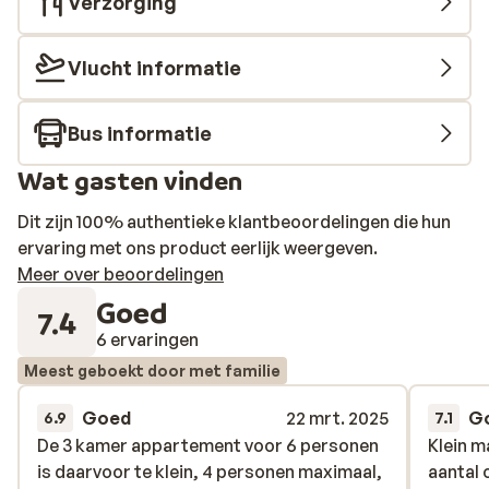
Verzorging
Vlucht informatie
Bus informatie
Wat gasten vinden
Dit zijn 100% authentieke klantbeoordelingen die hun
ervaring met ons product eerlijk weergeven.
Meer over beoordelingen
Goed
7.4
6 ervaringen
Meest geboekt door met familie
Goed
22 mrt. 2025
G
6.9
7.1
De 3 kamer appartement voor 6 personen
De 3 kamer appartement voor 6 personen
Klein m
Klein m
is daarvoor te klein, 4 personen maximaal,
is daarvoor te klein, 4 personen maximaal,
aantal 
aantal 