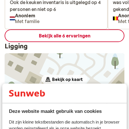
Ook de keuken inventaris is uitgelegd op 4
Ook de keuken inventaris is uitgelegd op 4
was vol
was vol
personen en niet op 6
personen en niet op 6
gekend
gekend
Anoniem
Ano
Met familie
Met 
Bekijk alle 6 ervaringen
Ligging
Bekijk op kaart
Deze website maakt gebruik van cookies
Afstanden
Centrum: 600 m
Dit zijn kleine tekstbestanden die automatisch in je browser
Treinstation gare de saint jean de maurienne: 23
worden geïnstalleerd als je onze website bezoekt.