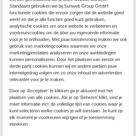
km
Standaard gebruiken we bij Sunweb Group GmbH
Skilift: 700 m
functionele cookies die ervoor zorgen dat de website goed
werkt en dat je alle functies goed kunt gebruiken,
Winkels: 250 m
analytische cookies om onze website te verbeteren en
Skipas, -les en verhuur
voorkeurscookies om de door jou ingevoerde informatie
voor je te onthouden. Met jouw toestemming maken we ook
gebruik van marketingcookies waarmee we onze
Skipas
marketingprestaties analyseren en onze aanbiedingen
kunnen personaliseren. Door het plaatsen van eerste en
derde partij cookies kunnen wij en andere partijen jouw
Skilessen
internetgedrag volgen om zo onze inhoud en advertenties
relevanter voor je te maken.
Skimateriaal
Door op 'Accepteer' te klikken ga je akkoord met het
plaatsen van alle cookies. Als je op 'Beheren’ klikt, vind je
meer informatie incl. de volledige lijst van cookies waar je
Andere accommodaties in Les
kunt selecteren welke cookies je wilt toestaan. Je kunt op
Sybelles
elk moment je voorkeuren wijzigen of je toestemming
intrekken.
Chalet la Marmotte