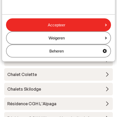
Chalets des Ecrins
Résidence Club MMV l'Etoile des Sybelles
Accepteer
Weigeren
Résidence Club MMV l'Etoile des Sybelles -
voordeeltarief
Beheren
Résidence Le Hameau du Moulin
Chalet Colette
Chalets Skilodge
Résidence CGH L'Alpaga