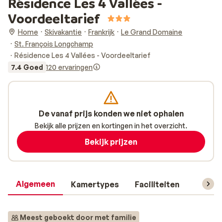
Résidence Les 4 Vallées -
Voordeeltarief
Home
Skivakantie
Frankrijk
Le Grand Domaine
St. François Longchamp
Résidence Les 4 Vallées - Voordeeltarief
7.4 Goed
120 ervaringen
De vanaf prijs konden we niet ophalen
Bekijk alle prijzen en kortingen in het overzicht.
Bekijk prijzen
Algemeen
Kamertypes
Faciliteiten
Reisin
Meest geboekt door met familie