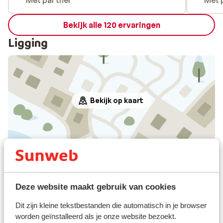
Met partner
Met 
Bekijk alle 120 ervaringen
Ligging
Bekijk op kaart
Afstanden
Centrum: 300 m
Skipiste: 0 m
Deze website maakt gebruik van cookies
Skilift: 150 m
Dit zijn kleine tekstbestanden die automatisch in je browser
Skischool: 100 m
worden geïnstalleerd als je onze website bezoekt.
(Mini)supermarkt: 20 m