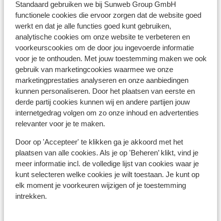
Standaard gebruiken we bij Sunweb Group GmbH
Restaurant: 20 m
functionele cookies die ervoor zorgen dat de website goed
werkt en dat je alle functies goed kunt gebruiken,
Skipas, -les en verhuur
analytische cookies om onze website te verbeteren en
voorkeurscookies om de door jou ingevoerde informatie
Skipas
voor je te onthouden. Met jouw toestemming maken we ook
gebruik van marketingcookies waarmee we onze
marketingprestaties analyseren en onze aanbiedingen
Skilessen
kunnen personaliseren. Door het plaatsen van eerste en
derde partij cookies kunnen wij en andere partijen jouw
internetgedrag volgen om zo onze inhoud en advertenties
Skimateriaal
relevanter voor je te maken.
Door op 'Accepteer' te klikken ga je akkoord met het
Andere accommodaties in Le Grand
plaatsen van alle cookies. Als je op 'Beheren’ klikt, vind je
Domaine
meer informatie incl. de volledige lijst van cookies waar je
kunt selecteren welke cookies je wilt toestaan. Je kunt op
elk moment je voorkeuren wijzigen of je toestemming
Résidence MGM Anitea
intrekken.
Résidence l'Ecrin d'Argent