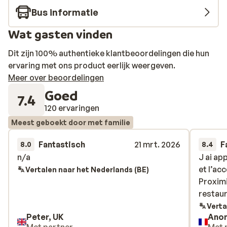
Bus informatie
Wat gasten vinden
Dit zijn 100% authentieke klantbeoordelingen die hun
ervaring met ons product eerlijk weergeven.
Meer over beoordelingen
Goed
7.4
120 ervaringen
Meest geboekt door met familie
Fantastisch
21 mrt. 2026
F
8.0
8.4
n/a
n/a
J ai ap
J ai ap
et l’ac
et l’ac
Vertalen naar het Nederlands (BE)
Proximi
Proximi
restau
restau
Verta
Peter, UK
Ano