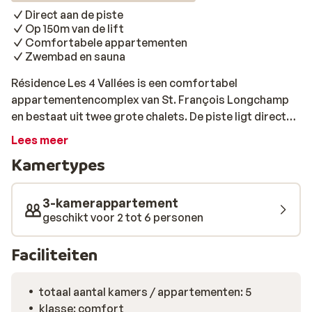
Direct aan de piste
Op 150m van de lift
Comfortabele appartementen
Zwembad en sauna
Résidence Les 4 Vallées is een comfortabel
appartementencomplex van St. François Longchamp
en bestaat uit twee grote chalets. De piste ligt direct
voor de deur en ook naar de dichtstbijzijnde lift
Lees meer
‘Mollaret’ is het maar een korte wandeling. De
Kamertypes
appartementen zijn sfeervol ingericht en voldoen aan
alle comfort. Met een schitterend uitzicht over de
besneeuwde bergtoppen van het Grand Domaine-
3-kamerappartement
gebied is het genieten in het zonnetje op je balkon. Als
geschikt voor 2 tot 6 personen
je na een dag op de piste de ski's weer te drogen zet, is
het heerlijk om zelf nog even een duik te nemen in het
Faciliteiten
mooie verwarmde zwembad, of weer op temperatuur
te komen in de sauna. Dit leuke appartementencomplex
totaal aantal kamers / appartementen: 5
is een uitstekende keuze voor een wintersportvakantie
klasse: comfort