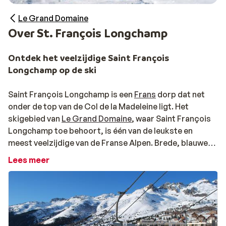
Le Grand Domaine
Over St. François Longchamp
Ontdek het veelzijdige Saint François
Longchamp op de ski
Saint François Longchamp is een
Frans
dorp dat net
onder de top van de Col de la Madeleine ligt. Het
skigebied van
Le Grand Domaine
, waar Saint François
Longchamp toe behoort, is één van de leukste en
meest veelzijdige van de Franse Alpen. Brede, blauwe
pistes worden afgewisseld met duizelingwekkende
Lees meer
off-piste-afdalingen. Met meer dan 150 kilometer aan
pistes tot 2.550 meter hoogte haalt iedere
wintersporter zijn hart op in het skigebied rondom
Saint François Longchamp. Op de drie
funparks
oefenen stoere snowboarders de nieuwste