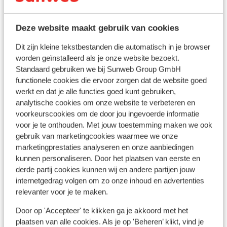
Deze website maakt gebruik van cookies
Dit zijn kleine tekstbestanden die automatisch in je browser
worden geïnstalleerd als je onze website bezoekt.
Standaard gebruiken we bij Sunweb Group GmbH
functionele cookies die ervoor zorgen dat de website goed
werkt en dat je alle functies goed kunt gebruiken,
analytische cookies om onze website te verbeteren en
voorkeurscookies om de door jou ingevoerde informatie
voor je te onthouden. Met jouw toestemming maken we ook
Fantastisch
8.4
gebruik van marketingcookies waarmee we onze
Hôtel Casa Moho
Ré
marketingprestaties analyseren en onze aanbiedingen
Pi
St. François Longchamp
Le Grand Domaine
kunnen personaliseren. Door het plaatsen van eerste en
Frankrijk
derde partij cookies kunnen wij en andere partijen jouw
St.
Fran
internetgedrag volgen om zo onze inhoud en advertenties
Direct aan de piste
Verwarmd binnenzwembad met uitzicht
relevanter voor je te maken.
A
Rustig gelegen
S
Door op 'Accepteer' te klikken ga je akkoord met het
A
plaatsen van alle cookies. Als je op 'Beheren’ klikt, vind je
vanaf prijs p.p.
Zo 3 Jan. - Zo 10 Jan.
Za 3