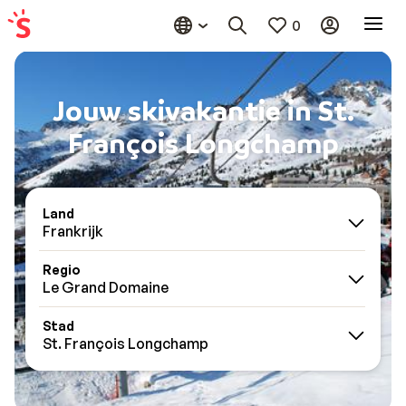
0
Jouw skivakantie in St.
François Longchamp
Land
Frankrijk
Regio
Le Grand Domaine
Stad
St. François Longchamp