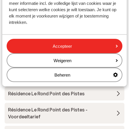
meer informatie incl. de volledige lijst van cookies waar je
€ 973
Halfpension
2
pers.
Log
kunt selecteren welke cookies je wilt toestaan. Je kunt op
Bekijk
elk moment je voorkeuren wijzigen of je toestemming
intrekken.
Accepteer
Andere accommodaties in St. François
Longchamp
Weigeren
Beheren
Hôtel Casa Moho
Résidence Le Rond Point des Pistes
Résidence Le Rond Point des Pistes -
Voordeeltarief