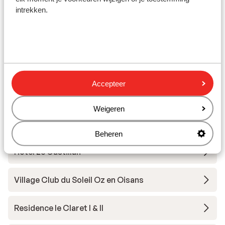
intrekken.
Andere accommodaties in Alpe d'Huez
Grand Domaine Ski
Résidence Daria-I Nor
Accepteer
Hotel Au Chamois d'Or
Weigeren
Hotel Daria-I Nor
Beheren
Hotel Le Castillan
Village Club du Soleil Oz en Oisans
Residence le Claret I & II