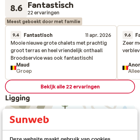
Fantastisch
8.6
22 ervaringen
Meest geboekt door met familie
Fantastisch
11 apr. 2026
F
9.4
9.6
Mooie nieuwe grote chalets met prachtig
Mooie nieuwe grote chalets met prachtig
Zeer mo
Zeer mo
groot terras en heel vriendelijk onthaal!
groot terras en heel vriendelijk onthaal!
verblev
verblev
Broodservice was ook fantastisch!
Broodservice was ook fantastisch!
Maud
Ano
Groep
Alle
Bekijk alle 22 ervaringen
Ligging
Bekijk op kaart
Deze website maakt gebruik van cookies