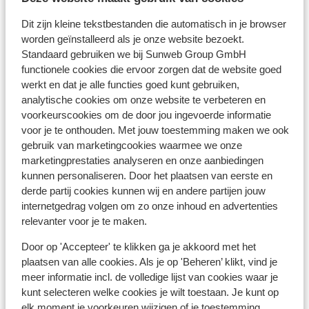
Dit zijn kleine tekstbestanden die automatisch in je browser
worden geïnstalleerd als je onze website bezoekt.
Standaard gebruiken we bij Sunweb Group GmbH
Afstanden
functionele cookies die ervoor zorgen dat de website goed
Afstand tot luchthaven lyon st exupéry circa 144
werkt en dat je alle functies goed kunt gebruiken,
analytische cookies om onze website te verbeteren en
kilometer: chambéry circa 121 kilometer, Grenoble
voorkeurscookies om de door jou ingevoerde informatie
circa 55 kilometer
voor je te onthouden. Met jouw toestemming maken we ook
Skilift: 250 m
gebruik van marketingcookies waarmee we onze
(Mini)supermarkt: 250 m
marketingprestaties analyseren en onze aanbiedingen
kunnen personaliseren. Door het plaatsen van eerste en
Skipas, -les en verhuur
derde partij cookies kunnen wij en andere partijen jouw
internetgedrag volgen om zo onze inhoud en advertenties
Skipas
relevanter voor je te maken.
Door op 'Accepteer' te klikken ga je akkoord met het
Skilessen
plaatsen van alle cookies. Als je op 'Beheren’ klikt, vind je
meer informatie incl. de volledige lijst van cookies waar je
kunt selecteren welke cookies je wilt toestaan. Je kunt op
Skimateriaal
elk moment je voorkeuren wijzigen of je toestemming