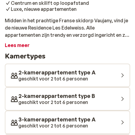
Centrum en skilift op loopafstand
Luxe, nieuwe appartementen
Midden in het prachtige Franse skidorp Vaujany, vind je
de nieuwe Residence Les Edelweiss. Alle
appartementen zijn trendy en verzorgd ingericht en zijn
voorzien van een fijne keuken, woonkamer en 1 of 2
Lees meer
comfortabele slaapkamers. De skilift en de winkels,
Kamertypes
waar je terecht kunt voor je dagelijkse boodschappen
vind je op slechts 250 meter afstand. Na een dag op de
piste zin om te ontspannen? De heerlijke wellness van
2-kamerappartement type A
Residence Les Edelweiss is uitgerust met een mooie
geschikt voor 2 tot 6 personen
sauna, hamam en jacuzzi, waar je je spieren weer
helemaal tot rust kan laten komen!
2-kamerappartement type B
geschikt voor 2 tot 6 personen
3-kamerappartement type A
geschikt voor 2 tot 6 personen