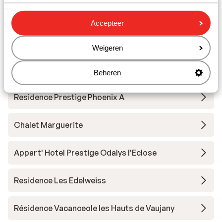
Hotel Daria-I Nor
Accepteer
Hotel Le Castillan
Weigeren
Village Club du Soleil Oz en Oisans
Beheren
Residence Prestige Phoenix A
Chalet Marguerite
Appart' Hotel Prestige Odalys l'Eclose
Residence Les Edelweiss
Résidence Vacanceole les Hauts de Vaujany