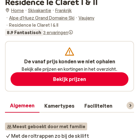
Residence le Claret I & II
Home
Skivakantie
Frankrijk
Alpe d'Huez Grand Domaine Ski
Vaujany
Residence le Claret I & II
8.9 Fantastisch
3 ervaringen
De vanaf prijs konden we niet ophalen
Bekijk alle prijzen en kortingen in het overzicht.
Bekijk prijzen
Algemeen
Kamertypes
Faciliteiten
Reisin
Meest geboekt door met familie
Met de roltrappen zo bij de skilift