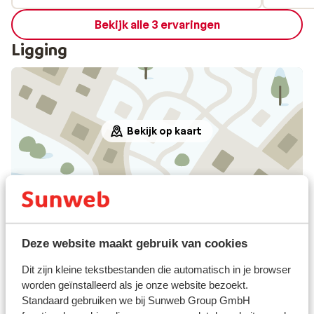
Bekijk alle 3 ervaringen
Ligging
Bekijk op kaart
Afstanden
In het centrum
Deze website maakt gebruik van cookies
Skipiste: 500 m
Skilift: 500 m
Dit zijn kleine tekstbestanden die automatisch in je browser
Winkels: 30 m
worden geïnstalleerd als je onze website bezoekt.
(Mini)supermarkt: 30 m
Standaard gebruiken we bij Sunweb Group GmbH