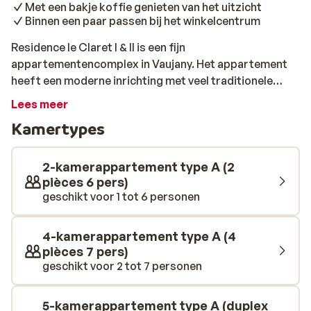
Met een bakje koffie genieten van het uitzicht
Binnen een paar passen bij het winkelcentrum
Residence le Claret I & II is een fijn
appartementencomplex in Vaujany. Het appartement
heeft een moderne inrichting met veel traditionele
accenten, wat zorgt voor een sfeervol en knus geheel.
Lees meer
Na een goede nachtrust geniet je van een lekker bakje
Kamertypes
koffie in de woonkamer terwijl je uitkijkt op de
besneeuwde bergen. De winkels en restaurants
bevinden zich op slechts een paar passen afstand en
2-kamerappartement type A (2
de roltrap brengt je binnen no-time naar de skiliften
pièces 6 pers)
geschikt voor 1 tot 6 personen
van de Grand Domaine Alpe d'Huez. Na een mooie dag
op de piste is het tijd voor een welverdiend diner bij een
gezellig restaurantje. Dit wordt vast en zeker een
4-kamerappartement type A (4
topvakantie!
pièces 7 pers)
geschikt voor 2 tot 7 personen
5-kamerappartement type A (duplex