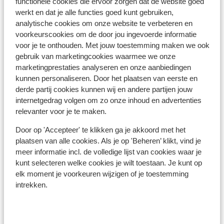
Restaurant: 30 m
functionele cookies die ervoor zorgen dat de website goed
werkt en dat je alle functies goed kunt gebruiken,
Skipas, -les en verhuur
analytische cookies om onze website te verbeteren en
voorkeurscookies om de door jou ingevoerde informatie
voor je te onthouden. Met jouw toestemming maken we ook
Skipas
gebruik van marketingcookies waarmee we onze
marketingprestaties analyseren en onze aanbiedingen
kunnen personaliseren. Door het plaatsen van eerste en
Skilessen
derde partij cookies kunnen wij en andere partijen jouw
internetgedrag volgen om zo onze inhoud en advertenties
Skimateriaal
relevanter voor je te maken.
Door op 'Accepteer' te klikken ga je akkoord met het
plaatsen van alle cookies. Als je op 'Beheren’ klikt, vind je
Andere accommodaties in Alpe d'Huez
meer informatie incl. de volledige lijst van cookies waar je
Grand Domaine Ski
kunt selecteren welke cookies je wilt toestaan. Je kunt op
elk moment je voorkeuren wijzigen of je toestemming
Résidence Daria-I Nor
intrekken.
Hotel Au Chamois d'Or