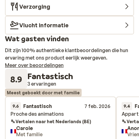
Verzorging
Vlucht informatie
Wat gasten vinden
Dit zijn 100% authentieke klantbeoordelingen die hun
ervaring met ons product eerlijk weergeven.
Meer over beoordelingen
Fantastisch
8.9
3 ervaringen
Meest geboekt door met familie
Fantastisch
7 feb. 2026
F
9.6
9.4
Proche des animations
Proche des animations
Apparte
Apparte
Vertalen naar het Nederlands (BE)
Verta
Carole
Ano
Met familie
Vrie