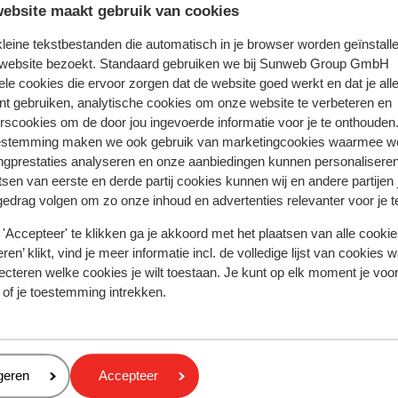
ebsite maakt gebruik van cookies
 kleine tekstbestanden die automatisch in je browser worden geïnstalle
 ervaring met ons product eerlijk weergeven.
 website bezoekt. Standaard gebruiken we bij Sunweb Group GmbH
ele cookies die ervoor zorgen dat de website goed werkt en dat je alle
nt gebruiken, analytische cookies om onze website te verbeteren en
rscookies om de door jou ingevoerde informatie voor je te onthouden
Meest geboekt door met f
estemming maken we ook gebruik van marketingcookies waarmee w
ngprestaties analyseren en onze aanbiedingen kunnen personalisere
 2026
Fantastisch
11 apr.
9.6
tsen van eerste en derde partij cookies kunnen wij en andere partijen
Résidence chalet des neiges à Oz en Oisans. Sema
Résidence chalet des neiges à Oz en Oisans. Sema
gedrag volgen om zo onze inhoud en advertenties relevanter voor je 
de ski. Linge de maison et de toilette inclus dans la
de ski. Linge de maison et de toilette inclus dans la
'Accepteer' te klikken ga je akkoord met het plaatsen van alle cookies
formule. Lits faits à l'arrivée. Logement très propr
formule. Lits faits à l'arrivée. Logement très propr
ren’ klikt, vind je meer informatie incl. de volledige lijst van cookies w
ainsi que l'espace bien être. Au pied des pistes.
ainsi que l'espace bien être. Au pied des pistes.
ecteren welke cookies je wilt toestaan. Je kunt op elk moment je voo
Vertalen naar het Nederlands (BE)
 of je toestemming intrekken.
Anoniem
Vrienden
eren
geren
Accepteer