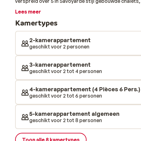
verspreid over 5 in Savoyarde stijl gebouwde chalets,
piste. De luxe appartementen zijn sfeervol ingericht 
Lees meer
appartementen beschikken ook over een open haard. V
Kamertypes
drankje kun je lopend naar het centrum van Oz. Het c
waardoor alles binnen handbereik is. Om de dag in stijl
verwarmde binnenzwembad en de sauna.
2-kamerappartement
geschikt voor 2 personen
3-kamerappartement
geschikt voor 2 tot 4 personen
4-kamerappartement (4 Pièces 6 Pers.)
geschikt voor 2 tot 6 personen
5-kamerappartement algemeen
geschikt voor 2 tot 8 personen
Toon alle 8 kamertypes