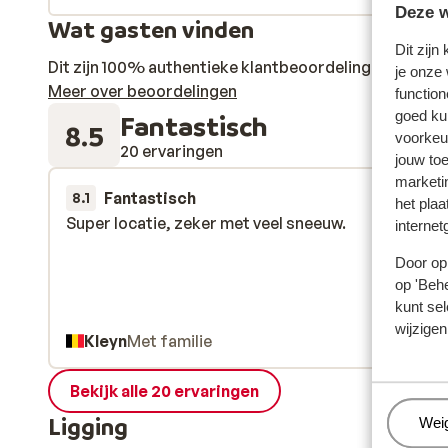
Deze w
Wat gasten vinden
Dit zijn
Dit zijn 100% authentieke klantbeoordelingen die hun
je onze
Meer over beoordelingen
function
goed ku
Fantastisch
8.5
voorkeu
20 ervaringen
jouw to
marketi
Fantastisch
11 apr.
8.1
het plaa
Super locatie, zeker met veel sneeuw.
Super locatie, zeker met veel sneeuw.
internet
Door op 
op 'Behe
kunt sel
wijzigen
Kleyn
Met familie
Bekijk alle 20 ervaringen
Ligging
Beh
Wei