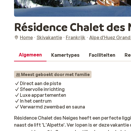
Résidence Chalet des 
Home
Skivakantie
Frankrijk
Alpe d'Huez Grand
Algemeen
Kamertypes
Faciliteiten
Re
Meest geboekt door met familie
Direct aan de piste
Sfeervolle inrichting
Luxe appartementen
In het centrum
Verwarmd zwembad en sauna
Résidence Chalet des Neiges heeft een perfecte liggin
naast de lift 'L'Alpette'. Ver lopen is er deze vakantie