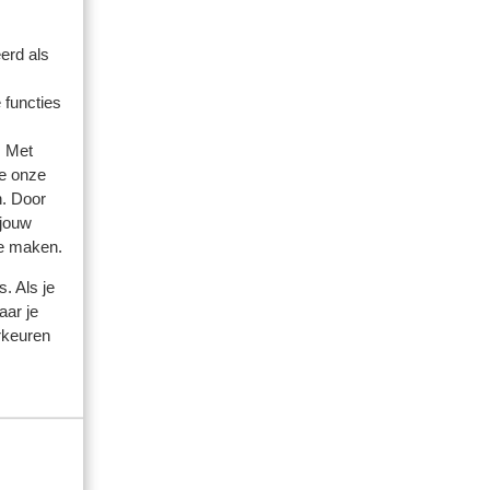
erd als
 functies
. Met
amilie
e onze
n. Door
 2026
 jouw
ine
ine
te maken.
. Als je
e
e
aar je
rkeuren