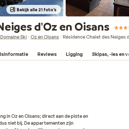
Bekijk alle 21 foto’s
Neiges d'Oz en Oisans
 Domaine Ski
Oz en Oisans
Résidence Chalet des Neiges 
isinformatie
Reviews
Ligging
Skipas, -les en 
g in Oz en Oisans; direct aan de piste en
 dus niet bij. De appartementen zijn