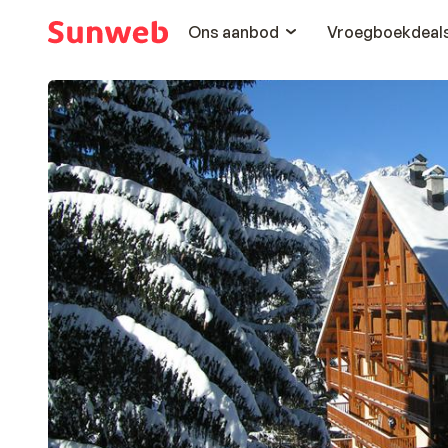
Ons aanbod
Vroegboekdeal