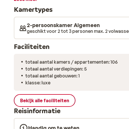
leuke speelruimte en zelfs een miniclub. De dag kun je 
Kamertypes
Vervelen is er dus niet bij tijdens deze wintersportvak
2-persoonskamer Algemeen
geschikt voor 2 tot 3 personen max. 2 volwassen
Faciliteiten
totaal aantal kamers / appartementen: 106
totaal aantal verdiepingen: 5
totaal aantal gebouwen: 1
klasse: luxe
Bekijk alle faciliteiten
Reisinformatie
Handig om te weten