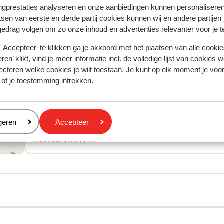
ngprestaties analyseren en onze aanbiedingen kunnen personalisere
tsen van eerste en derde partij cookies kunnen wij en andere partijen
gedrag volgen om zo onze inhoud en advertenties relevanter voor je 
'Accepteer' te klikken ga je akkoord met het plaatsen van alle cookies
ren’ klikt, vind je meer informatie incl. de volledige lijst van cookies w
Afstanden
ecteren welke cookies je wilt toestaan. Je kunt op elk moment je voo
In het centrum
 of je toestemming intrekken.
Skibushalte: 30 m
Skilift: 100 m
Skischool: 450 m
eren
geren
Accepteer
Winkels: 10 m
Restaurant: 10 m