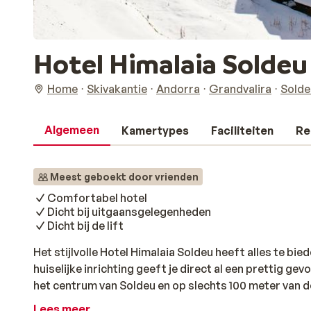
Hotel Himalaia Soldeu
Home
Skivakantie
Andorra
Grandvalira
Solde
Algemeen
Kamertypes
Faciliteiten
Re
Meest geboekt door vrienden
Comfortabel hotel
Dicht bij uitgaansgelegenheden
Dicht bij de lift
Het stijlvolle Hotel Himalaia Soldeu heeft alles te bi
huiselijke inrichting geeft je direct al een prettig gevo
het centrum van Soldeu en op slechts 100 meter van de 
bijkomen in de jacuzzi en de sauna en de spieren los l
Lees meer