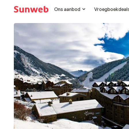
Ons aanbod
Vroegboekdeal