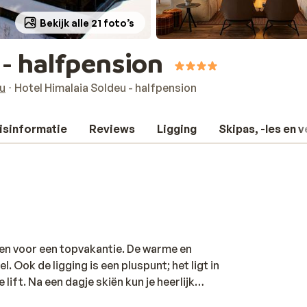
Bekijk alle 21 foto’s
 - halfpension
u
Hotel Himalaia Soldeu - halfpension
isinformatie
Reviews
Ligging
Skipas, -les en 
eden voor een topvakantie. De warme en
el. Ook de ligging is een pluspunt; het ligt in
lift. Na een dagje skiën kun je heerlijk
aten masseren. Voor de kleintjes is er een