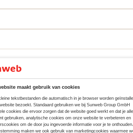
 ervaring met ons product eerlijk weergeven.
ebsite maakt gebruik van cookies
Meest geboekt door vr
 kleine tekstbestanden die automatisch in je browser worden geïnstalle
2026
Fantastisch
8 mrt.
8.7
 website bezoekt. Standaard gebruiken we bij Sunweb Group GmbH
 och
 och
Volledig en goed
Volledig en goed
ele cookies die ervoor zorgen dat de website goed werkt en dat je alle
nt gebruiken, analytische cookies om onze website te verbeteren en
rscookies om de door jou ingevoerde informatie voor je te onthouden
estemming maken we ook gebruik van marketingcookies waarmee w
De kubus club
Vrienden