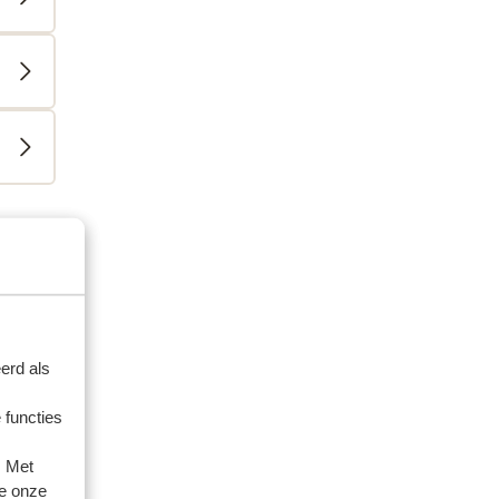
ienden
erd als
 2026
 functies
. Met
e onze