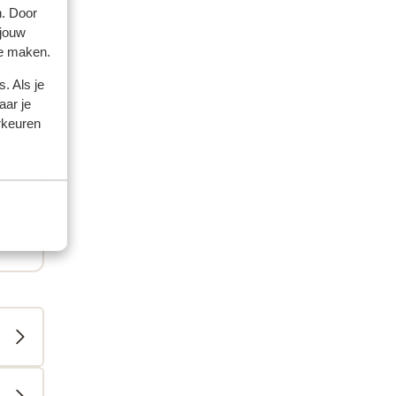
n. Door
 jouw
te maken.
. Als je
aar je
rkeuren