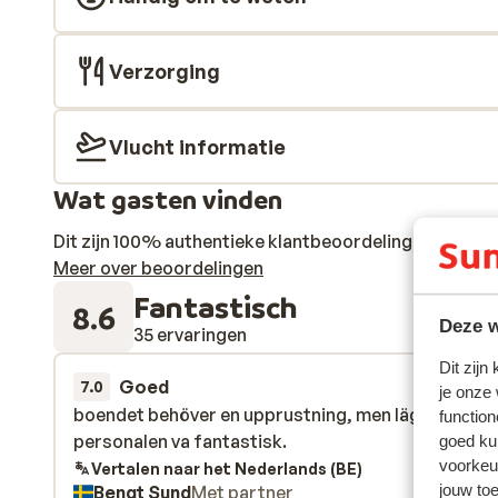
Verzorging
Vlucht informatie
Wat gasten vinden
Dit zijn 100% authentieke klantbeoordelingen die hun
Meer over beoordelingen
Fantastisch
8.6
Deze w
35 ervaringen
Dit zijn
Goed
22 mrt. 
7.0
je onze
boendet behöver en upprustning, men läget är bra
boendet behöver en upprustning, men läget är bra
function
personalen va fantastisk.
personalen va fantastisk.
goed ku
voorkeu
Vertalen naar het Nederlands (BE)
jouw to
Bengt Sund
Met partner