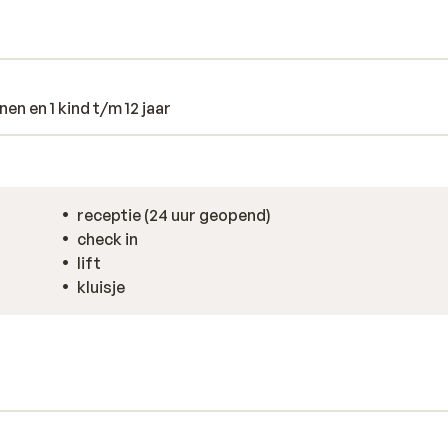
afsluiten in de gezellige bar van het hotel.
antie.
en en 1 kind t/m 12 jaar
receptie (24 uur geopend)
check in
lift
kluisje