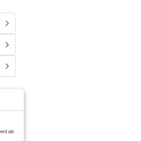
amilie
erd als
 2026