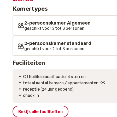
op culinair gebied word je hier verwend. ’s Ochtends be
Kamertypes
het dinerbuffet kun je kiezen uit allerlei heerlijks. He
het je tijdens je vakantie aan niets zal ontbreken.
2-persoonskamer Algemeen
geschikt voor 2 tot 3 personen
2-persoonskamer standaard
geschikt voor 2 tot 3 personen
Faciliteiten
Officiële classificatie: 4 sterren
totaal aantal kamers / appartementen: 99
receptie (24 uur geopend)
check in
Bekijk alle faciliteiten