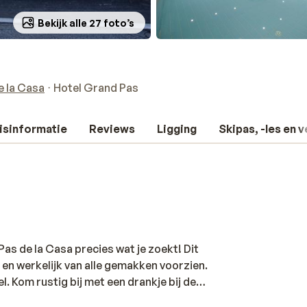
Bekijk alle 27 foto’s
e la Casa
Hotel Grand Pas
isinformatie
Reviews
Ligging
Skipas, -les en 
Pas de la Casa precies wat je zoekt! Dit
 en werkelijk van alle gemakken voorzien.
. Kom rustig bij met een drankje bij de
e warmte van de sauna en het zwembad. Ook