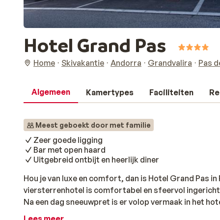
Hotel Grand Pas
Home
Skivakantie
Andorra
Grandvalira
Pas d
Algemeen
Kamertypes
Faciliteiten
Re
Meest geboekt door met familie
Zeer goede ligging
Bar met open haard
Uitgebreid ontbijt en heerlijk diner
Hou je van luxe en comfort, dan is Hotel Grand Pas in 
viersterrenhotel is comfortabel en sfeervol ingericht
Na een dag sneeuwpret is er volop vermaak in het hotel
open haard in de gezellige lobbybar of geniet van d
Lees meer