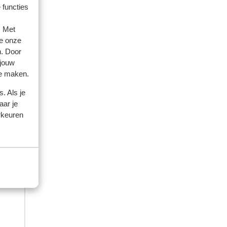
var
var
 functies
 og
 og
. Met
e onze
n. Door
 jouw
te maken.
. Als je
aar je
rkeuren