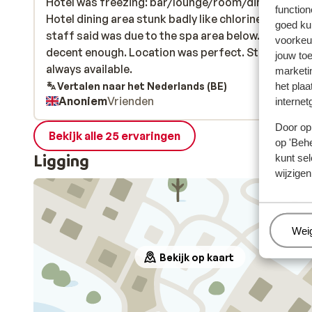
Hotel was freezing: bar/lounge/room/dining areas
Hotel was freezing: bar/lounge/room/dining areas
function
Hotel dining area stunk badly like chlorine, which th
Hotel dining area stunk badly like chlorine, which th
goed ku
staff said was due to the spa area below. Food was
staff said was due to the spa area below. Food was
voorkeu
decent enough. Location was perfect. Staff were
decent enough. Location was perfect. Staff were
jouw to
always available.
always available.
marketi
Vertalen naar het Nederlands (BE)
het plaa
Anoniem
Vrienden
internet
Door op 
Bekijk alle 25 ervaringen
op 'Behe
Ligging
kunt sel
wijzigen
Beh
Wei
Bekijk op kaart