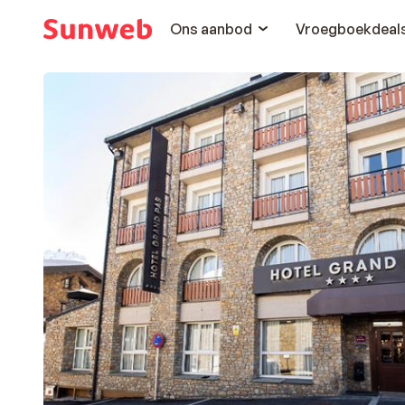
Ons aanbod
Vroegboekdeal