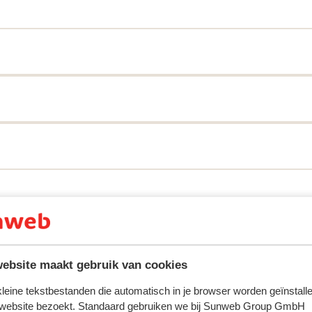
 ervaring met ons product eerlijk weergeven.
ebsite maakt gebruik van cookies
Meest geboekt door met f
 kleine tekstbestanden die automatisch in je browser worden geïnstalle
2026
Fantastisch
8 mrt.
9.7
 website bezoekt. Standaard gebruiken we bij Sunweb Group GmbH