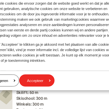
.
.
Vi har været på Grand Pas 4 gange, og denne gang 
Vi har været på Grand Pas 4 gange, og denne gang 
ele cookies die ervoor zorgen dat de website goed werkt en dat je alle
e
e
maden til aftenmiddagen dalet lidt/noget i kvalitet
maden til aftenmiddagen dalet lidt/noget i kvalitet
nt gebruiken, analytische cookies om onze website te verbeteren en
udvalg!
udvalg!
rscookies om de door jou ingevoerde informatie voor je te onthouden
Vertalen naar het Nederlands (BE)
estemming maken we ook gebruik van marketingcookies waarmee w
ngprestaties analyseren en onze aanbiedingen kunnen personalisere
tsen van eerste en derde partij cookies kunnen wij en andere partijen
Anoniem
Met partner
gedrag volgen om zo onze inhoud en advertenties relevanter voor je 
'Accepteer' te klikken ga je akkoord met het plaatsen van alle cookies
ren’ klikt, vind je meer informatie incl. de volledige lijst van cookies w
ecteren welke cookies je wilt toestaan. Je kunt op elk moment je voo
 of je toestemming intrekken.
Afstanden
Centrum: 350 m
Skipiste: 50 m
eren
geren
Accepteer
Skibushalte: 350 m
Skilift: 50 m
Skischool: 300 m
Winkels: 300 m