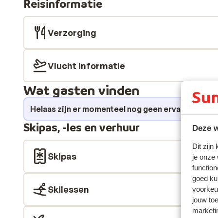
Reisinformatie
tv en een eigen badkamer. Iedere ochtend kun je in he
ontbijtbuffet. Kies je voor halfpension, dan staat er 
klaar met internationale en lokale gerechten. Hotel Co
Verzorging
praktische uitvalsbasis zoekt dicht bij de pistes én h
Vlucht informatie
Wat gasten vinden
Helaas zijn er momenteel nog geen ervaringen v
Skipas, -les en verhuur
Deze w
Dit zijn
Skipas
je onze
function
goed ku
Skilessen
voorkeu
jouw to
marketi