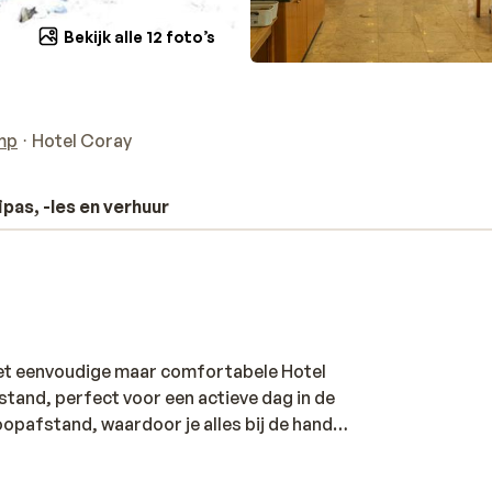
Bekijk alle 12 foto’s
mp
Hotel Coray
ipas, -les en verhuur
het eenvoudige maar comfortabele Hotel
fstand, perfect voor een actieve dag in de
oopafstand, waardoor je alles bij de hand
el beschikt over een bar voor een
n verzorgd ingericht, en voorzien van een