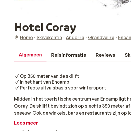
Hotel Coray
Home
Skivakantie
Andorra
Grandvalira
Enca
Algemeen
Reisinformatie
Reviews
Sk
Op 350 meter van de skilift
In het hart van Encamp
Perfecte uitvalsbasis voor wintersport
Midden in het toeristische centrum van Encamp ligt 
Coray. De skilift bevindt zich op slechts 350 meter a
sneeuw. Ook de winkels, bars en restaurants zijn op l
hebt voor een geslaagde wintersportvakantie. Het hot
Lees meer
ontspannen avond na het skiën. De kamers zijn ruim e