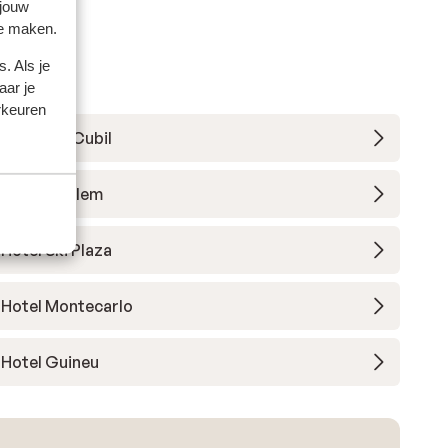
 jouw
te maken.
. Als je
aar je
rkeuren
Hotel Del Cubil
Hotel Guillem
Hotel Ski Plaza
Hotel Montecarlo
Hotel Guineu