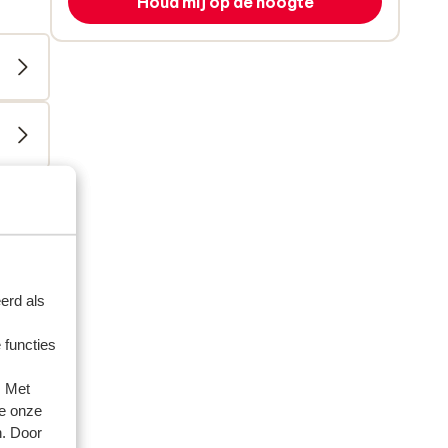
Houd mij op de hoogte
erd als
 functies
. Met
e onze
n. Door