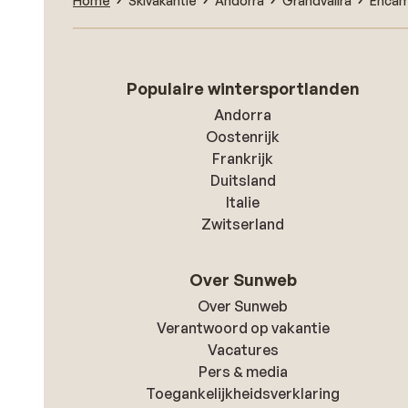
Home
Skivakantie
Andorra
Grandvalira
Enca
Populaire wintersportlanden
Andorra
Oostenrijk
Frankrijk
Duitsland
Italie
Zwitserland
Over Sunweb
Over Sunweb
Verantwoord op vakantie
Vacatures
Pers & media
Toegankelijkheidsverklaring