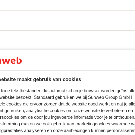
t restaurant genieten van een lekker
’s avonds een uitgebreid buffet voor je
ray is een fijne keuze voor wie een
et centrum.
oor deze accommodatie.
ebsite maakt gebruik van cookies
 kleine tekstbestanden die automatisch in je browser worden geïnstalle
 website bezoekt. Standaard gebruiken we bij Sunweb Group GmbH
ele cookies die ervoor zorgen dat de website goed werkt en dat je alle
nt gebruiken, analytische cookies om onze website te verbeteren en
rscookies om de door jou ingevoerde informatie voor je te onthouden
estemming maken we ook gebruik van marketingcookies waarmee w
ngprestaties analyseren en onze aanbiedingen kunnen personalisere