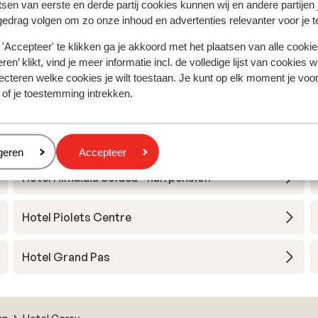
tsen van eerste en derde partij cookies kunnen wij en andere partijen
gedrag volgen om zo onze inhoud en advertenties relevanter voor je 
'Accepteer' te klikken ga je akkoord met het plaatsen van alle cookies
ra
ren’ klikt, vind je meer informatie incl. de volledige lijst van cookies w
ecteren welke cookies je wilt toestaan. Je kunt op elk moment je voo
 of je toestemming intrekken.
Hotel Cristina
Hotel Sporting
eren
geren
Accepteer
Hotel Himalaia Soldeu - halfpension
Hotel Piolets Centre
Hotel Grand Pas