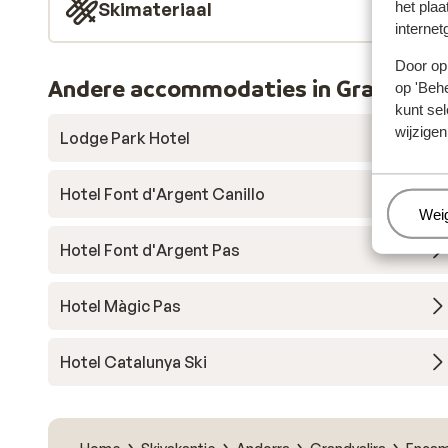
het plaa
Skimateriaal
internet
Door op 
Andere accommodaties in Grandvali
op 'Behe
kunt sel
wijzigen
Lodge Park Hotel
Hotel Font d'Argent Canillo
Beh
Wei
Hotel Font d'Argent Pas
Hotel Màgic Pas
Hotel Catalunya Ski