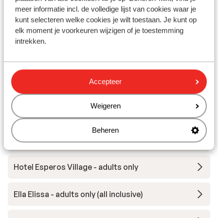
Hotel Amada Colossos Resort
meer informatie incl. de volledige lijst van cookies waar je
kunt selecteren welke cookies je wilt toestaan. Je kunt op
Hotel Casa Cabana - adults only
elk moment je voorkeuren wijzigen of je toestemming
intrekken.
Hotel Gennadi Grand Resort
Accepteer
Hotel Atrium Platinum
Weigeren
Hotel Esperos Mare Resort
Beheren
Hotel Haven Beach
Hotel Esperos Village - adults only
Ella Elissa - adults only (all inclusive)