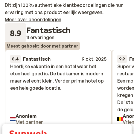
Dit zijn 100% authentieke klantbeoordelingen die hun
ervaring met ons product eerlijk weergeven.
Meer over beoordelingen
Fantastisch
8.9
11 ervaringen
Meest geboekt door met partner
Fantastisch
9 okt. 2025
F
8.4
9.9
Heerlijke vakantie in een hotel waar het
Heerlijke vakantie in een hotel waar het
Super v
Super v
eten heel goed is. De badkamer is modern
eten heel goed is. De badkamer is modern
restaur
restaur
maar wel echt klein. Verder prima hotel op
maar wel echt klein. Verder prima hotel op
Een mo
Een mo
een hele goede locatie.
een hele goede locatie.
worden 
worden 
kregen 
kregen 
De 1ste
De 1ste
de gelu
de gelu
Anoniem
Ano
maar ve
Met partner
Vrie
zowel v
gevarie