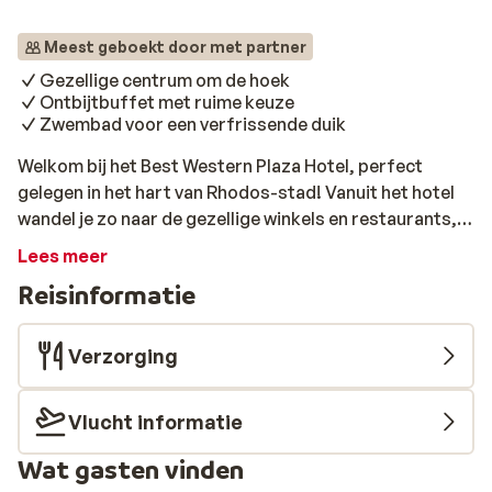
Meest geboekt door met partner
Gezellige centrum om de hoek
Ontbijtbuffet met ruime keuze
Zwembad voor een verfrissende duik
Welkom bij het Best Western Plaza Hotel, perfect
gelegen in het hart van Rhodos-stad! Vanuit het hotel
wandel je zo naar de gezellige winkels en restaurants,
en ook het strand is op loopafstand. Begin je dag goed
Lees meer
met een uitgebreid ontbijtbuffet in de ontbijtzaal,
Reisinformatie
waarna je helemaal klaar bent om het mooie Rhodos te
ontdekken. Rond het uitnodigende L-vormige zwembad
staan comfortabele ligstoelen met parasols, ideaal om
Verzorging
te ontspannen in de warme Griekse zon. Heb je trek? De
zwembadbar is vlakbij voor een hapje of een drankje. En
Vlucht informatie
als je liever een dagje naar het strand gaat, dan ben je er
al binnen 500 meter!
Wat gasten vinden