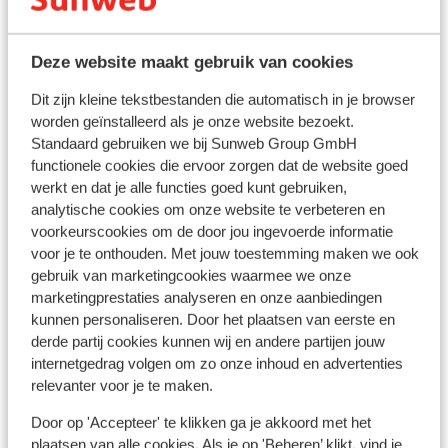
Bekijk alle 11 ervaringen
zeker e
leuke ti
Deze website maakt gebruik van cookies
Andere accommodaties in Rhodos
Dit zijn kleine tekstbestanden die automatisch in je browser
Hotel Cabu - adults only
worden geïnstalleerd als je onze website bezoekt.
Standaard gebruiken we bij Sunweb Group GmbH
functionele cookies die ervoor zorgen dat de website goed
Hotel Casa Cook - adults only
werkt en dat je alle functies goed kunt gebruiken,
analytische cookies om onze website te verbeteren en
Hotel Moscha - adults only
voorkeurscookies om de door jou ingevoerde informatie
voor je te onthouden. Met jouw toestemming maken we ook
gebruik van marketingcookies waarmee we onze
Hotel Sentido Port Royal Villas & Spa - adults only
marketingprestaties analyseren en onze aanbiedingen
kunnen personaliseren. Door het plaatsen van eerste en
Eleonas Boutique Hotel & Spa - adults only
derde partij cookies kunnen wij en andere partijen jouw
internetgedrag volgen om zo onze inhoud en advertenties
relevanter voor je te maken.
Hotel Mayia Exclusive Resort & Spa - adults only
Door op 'Accepteer' te klikken ga je akkoord met het
plaatsen van alle cookies. Als je op 'Beheren’ klikt, vind je